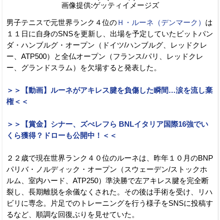
画像提供:ゲッティイメージズ
男子テニスで元世界ランク４位の
Ｈ・ルーネ（デンマーク）
は
１１日に自身のSNSを更新し、出場を予定していたビットパン
ダ・ハンブルグ・オープン（ドイツ/ハンブルグ、レッドクレ
ー、ATP500）と全仏オープン（フランス/パリ、レッドクレ
ー、グランドスラム）を欠場すると発表した。
＞＞【動画】ルーネがアキレス腱を負傷した瞬間…涙を流し棄
権＜＜
＞＞【賞金】シナー、ズべレフら BNLイタリア国際16強でい
くら獲得？ドローも公開中！＜＜
２２歳で現在世界ランク４０位のルーネは、昨年１０月のBNP
パリバ・ノルディック・オープン（スウェーデン/ストックホ
ルム、室内ハード、ATP250）準決勝で左アキレス腱を完全断
裂し、長期離脱を余儀なくされた。その後は手術を受け、リハ
ビリに専念。片足でのトレーニングを行う様子をSNSに投稿す
るなど、順調な回復ぶりを見せていた。