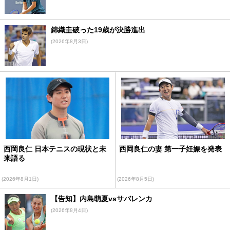
錦織圭破った19歳が決勝進出
(2026年8月3日)
西岡良仁 日本テニスの現状と未
西岡良仁の妻 第一子妊娠を発表
来語る
(2026年8月1日)
(2026年8月5日)
【告知】内島萌夏vsサバレンカ
(2026年8月4日)