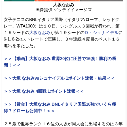
大坂なおみ
画像提供:ゲッティイメージズ
女子テニスのBNLイタリア国際（イタリア/ローマ、レッドク
レー、WTA1000）は１０日、シングルス３回戦が行われ、第
１５シードの
大坂なおみ
が第１９シードの
Ｄ・シュナイデル
に
6-1, 6-2のストレートで圧勝し、３年連続４度目のベスト１６
進出を果たした。
＞＞【動画】大坂なおみ 世界20位に圧勝で16強！勝利の瞬
間！＜＜
＞＞大坂 なおみvsシュナイデル 1ポイント速報・結果＜＜
＞＞大坂 なおみ 4回戦 1ポイント速報＜＜
＞＞【賞金】大坂なおみ BNLイタリア国際16強でいくら獲
得？ドローも公開中！＜＜
２８歳で世界ランク１６位の大坂が同大会に出場するのは３年