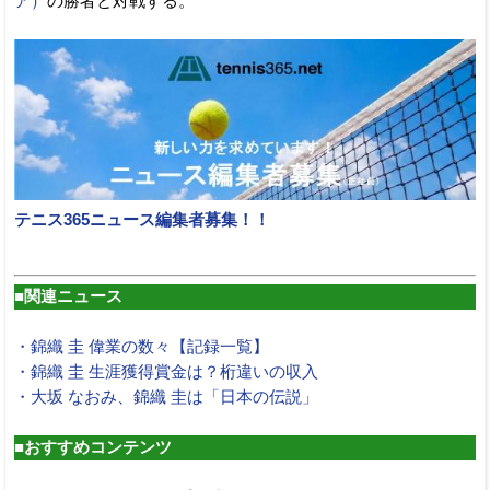
ア）
の勝者と対戦する。
テニス365ニュース編集者募集！！
■関連ニュース
・錦織 圭 偉業の数々【記録一覧】
・錦織 圭 生涯獲得賞金は？桁違いの収入
・大坂 なおみ、錦織 圭は「日本の伝説」
■おすすめコンテンツ