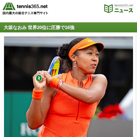
大坂なおみ 世界20位に圧勝で16強