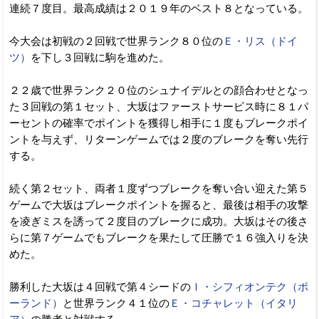
連続７度目。最高成績は２０１９年のベスト８となっている。
今大会は初戦の２回戦で世界ランク８０位の
Ｅ・リス（ドイ
ツ）
を下し３回戦に駒を進めた。
２２歳で世界ランク２０位のシュナイデルとの顔合わせとなっ
た３回戦の第１セット、大坂はファーストサービス時に８１パ
ーセントの確率でポイントを獲得し相手に１度もブレークポイ
ントを与えず、リターンゲームでは２度のブレークを奪い先行
する。
続く第２セット、両者１度ずつブレークを奪い合い迎えた第５
ゲームで大坂はブレークポイントを握ると、最後は相手の攻撃
を凌ぎミスを誘って２度目のブレークに成功。大坂はその後さ
らに第７ゲームでもブレークを果たして圧勝で１６強入りを決
めた。
勝利した大坂は４回戦で第４シードの
Ｉ・シフィオンテク（ポ
ーランド）
と世界ランク４１位の
Ｅ・コチャレット（イタリ