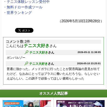
・テニス体験レッスン受付中
・無料ドロー作成ツール
・世界ランキング
（2026年5月10日22時28分）
コメント数 2件
テニス大好き
こんにちは
さん
テニス大好き
さん
2026-05-11 11:38:05
ガンパルゾー
テニス大好き
さん
2026-05-10 23:25:01
普通に強かった。メッドガラに行ったことが賛否両論の意見が出て
たけど、なおみにとってはプラスに働いたんだろうな。らしいとい
えばらしい。この調子で頑張ってほしい素晴らしかった
オススメ人気記事