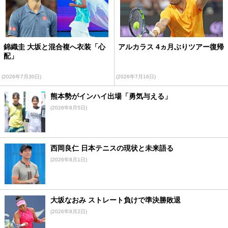
錦織圭 大坂と混合複へ衣装「心
アルカラス 4ヵ月ぶりツアー復帰
配」
(2026年7月30日)
(2026年7月16日)
熊本勢がインハイ出場「勇気与える」
(2026年8月5日)
西岡良仁 日本テニスの現状と未来語る
(2026年8月1日)
大坂なおみ ストレート負けで準決勝敗退
(2026年8月2日)