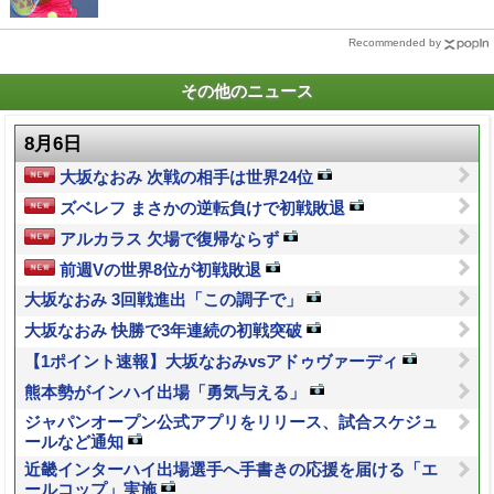
Recommended by
その他のニュース
8月6日
大坂なおみ 次戦の相手は世界24位
ズベレフ まさかの逆転負けで初戦敗退
アルカラス 欠場で復帰ならず
前週Vの世界8位が初戦敗退
大坂なおみ 3回戦進出「この調子で」
大坂なおみ 快勝で3年連続の初戦突破
【1ポイント速報】大坂なおみvsアドゥヴァーディ
熊本勢がインハイ出場「勇気与える」
ジャパンオープン公式アプリをリリース、試合スケジュ
ールなど通知
近畿インターハイ出場選手へ手書きの応援を届ける「エ
ールコップ」実施