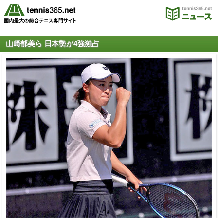
山﨑郁美ら 日本勢が4強独占