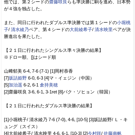
他では、第２シードの
齋藤咲良
らも準決勝に駒を進め、日本勢
が４強を独占した。
また、同日に行われたダブルス準決勝では第１シードの
小堀桃
子
/
清水綾乃
ペア、第４シードの
大前綾希子
/
清水映里
ペアが決
勝進出を果たした。
【２１日に行われたシングルス準々決勝の結果】
※ドロー順、[]はシード順
山﨑郁美 6-4, 7-6 (7-1) [1]岡村恭香
[7]
坂詰姫野
6-0, 6-3 [4]マ・イェジン（中国）
[5]
加治遥
6-2, 6-1
倉持美穂
[2]齋藤咲良 3-6, 6-1, 3-1ret [8]パク・ソヒョン（韓国）
【２１日に行われたダブルス準決勝の結果】
[1]小堀桃子/ 清水綾乃 7-6 (7-0), 4-6, [10-5] [3]坂詰姫野/ Ｌ・キ
ュング（スイス）
[4]大前綾希子/ 清水映里 4-6, 6-1, [10-3] [2]
今村咲
/
佐藤南帆