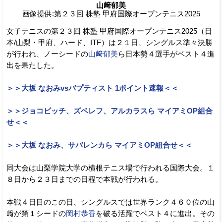
山﨑郁美
画像提供:第２３回 株塾 甲府国際オープンテニス2025
女子テニスの第２３回 株塾 甲府国際オープンテニス2025（日
本/山梨・甲府、ハード、ITF）は２１日、シングルス準々決勝
が行われ、ノーシードの
山﨑郁美
ら日本勢４選手がベスト４進
出を果たした。
＞＞大坂 なおみvsバプティスト 1ポイント速報＜＜
＞＞ジョコビッチ、ズベレフ、アルカラスら マイアミOP組合
せ＜＜
＞＞大坂 なおみ、サバレンカら マイアミOP組合せ＜＜
同大会は山梨学院大学の横根テニス場で行われる国際大会。１
８日から２３日までの日程で本戦が行われる。
本戦４日目のこの日、シングルスでは世界ランク４６０位の山
﨑が第１シードの
岡村恭香
を破る活躍でベスト４に進出。その