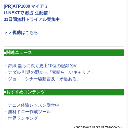
[PR]ATP1000 マイアミ
U-NEXTで 独占 生配信！
31日間無料トライアル実施中
＞＞視聴はこちら
■関連ニュース
・錦織 圭らに次ぐ史上10位の記録的V
・ナダル 引退の盟友へ「素晴らしいキャリア」
・ジョコ、シナー騒動言及「矛盾ある」
■おすすめコンテンツ
・テニス体験レッスン受付中
・無料ドロー作成ツール
・世界ランキング