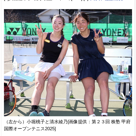
（左から）小堀桃子と清水綾乃[画像提供：第２３回 株塾 甲府
国際オープンテニス2025]