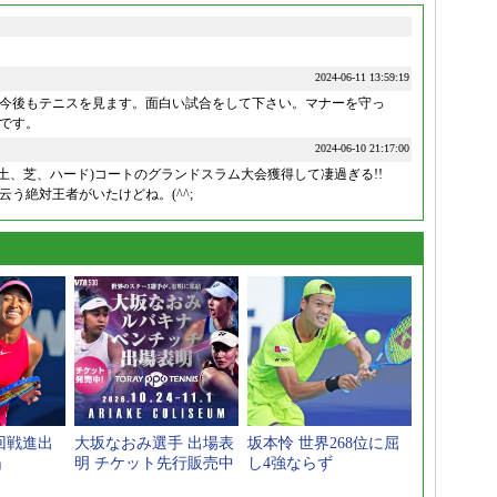
2024-06-11 13:59:19
今後もテニスを見ます。面白い試合をして下さい。マナーを守っ
です。
2024-06-10 21:17:00
土、芝、ハード)コートのグランドスラム大会獲得して凄過ぎる!!
う絶対王者がいたけどね。(^^;
回戦進出
大坂なおみ選手 出場表
坂本怜 世界268位に屈
」
明 チケット先行販売中
し4強ならず