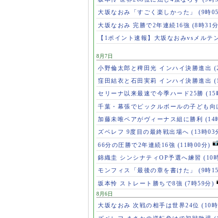
大坂なおみ「すごく楽しかった」
(9時0
大坂なおみ 完勝で2年連続16強
(8時31分
【1ポイント速報】大坂なおみvsメルテ
8月7日
小野倫太郎と稗田光 インハイ決勝進出
(
窪田結衣と石田実莉 インハイ決勝進出
(
セリーナ以来最速で今季ハード25勝
(1
千葉・幕張でピックルボールの子ども向
加藤未唯ペアがヴィーナス組に勝利
(14
ズベレフ 9度目の最終戦出場へ
(13時03
66分の圧勝で2年連続16強
(11時00分)
錦織圭 シンシナティOP予選へ練習
(10
モンフィス「最後の章を書けた」
(9時1
坂本怜 ストレート勝ちで8強
(7時59分)
8月6日
大坂なおみ 次戦の相手は世界24位
(10時