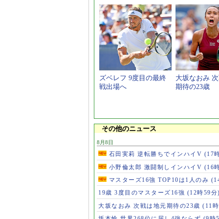
ズベレフ 9度目の最終
大坂なおみ 
戦出場へ
期待の23歳
その他のニュース
8月8日
石田実莉 逆転勝ちでインハイV
(17
小野倫太郎 激闘制しインハイV
(16
マスターズ16強 TOP10は1人のみ
(
19歳 3度目のマスターズ16強
(12時59分
大坂なおみ 次戦は地元期待の23歳
(11時
坂本怜 世界268位に屈し4強ならず
(9時