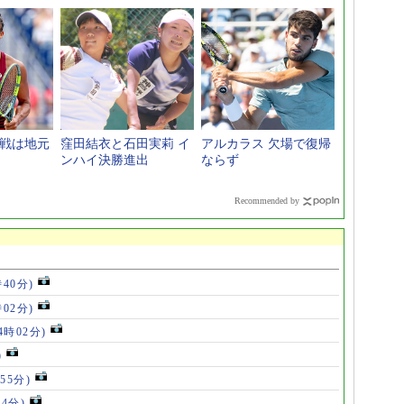
次戦は地元
窪田結衣と石田実莉 イ
アルカラス 欠場で復帰
ンハイ決勝進出
ならず
Recommended by
時40分)
時02分)
14時02分)
)
55分)
54分)