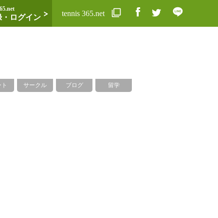
65.net
tennis 365.net
録・ログイン
ント
サークル
ブログ
留学