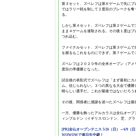
第３セット、ズベレフは第６ゲームで先にブ
ではラリー戦を制して２度目のブレークを奪
る。
しかし第４セット、ズベレフは第２ゲームで
まま４ゲームを連取される。その後１度はブ
つれ込む。
ファイナルセット、ズベレフは第３ゲームで
を握るもこれをものにできず。第７ゲームで
ズベレフは２０２０年の全米オープン（アメ
度目の準優勝となった。
試合後の表彰式でズベレフは「まず最初にカ
ム。信じられない。３つの異なる大会で優勝
晴らしい選手だ。これが最後ではないだろう
その後、関係者に感謝を述べたズベレフは最
一方、優勝を飾ったアルカラスは全仏オープ
ィンブルドン（イギリス/ロンドン、芝、グ
[PR]全仏オープンテニス 5/26（日）～6/9（
WOWOWで連日生中継！