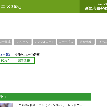
tennis3
ニス365」
新規会員登
ロー作成
スクール
レンタルコート
コーチ求人
大会情報
イベ
→
(一覧)
今日のニュース(詳細)
くる」
テニスの全仏オープン（フランス/パリ、レッドクレー、