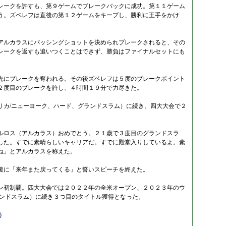
レークを許すも、第９ゲームでブレークバックに成功。第１１ゲーム
う。ズベレフは直後の第１２ゲームをキープし、勝利に王手をかけ
アルカラスにパッシングショットを決められブレークされると、その
レークを返すも追いつくことはできず、勝負はファイナルセットにも
先にブレークを奪われる。その後ズベレフは５度のブレークポイント
２度目のブレークを許し、４時間１９分で力尽きた。
リカ/ニューヨーク、ハード、グランドスラム）に続き、四大大会で２
ルロス（アルカラス）おめでとう。２１歳で３度目のグランドスラ
した。すでに素晴らしいキャリアだ。すでに殿堂入りしているよ。素
ね」とアルカラスを称えた。
後に「来年また戻ってくる」と誓いスピーチを終えた。
ン初制覇。四大大会では２０２２年の全米オープン、２０２３年のウ
ランドスラム）に続き３つ目のタイトル獲得となった。
日）