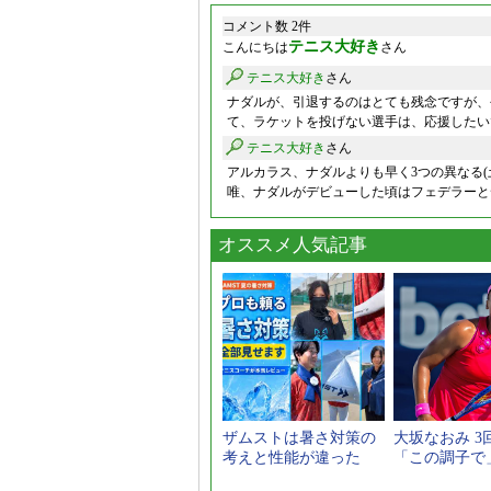
コメント数 2件
テニス大好き
こんにちは
さん
テニス大好き
さん
ナダルが、引退するのはとても残念ですが、
て、ラケットを投げない選手は、応援したい
テニス大好き
さん
アルカラス、ナダルよりも早く3つの異なる(
唯、ナダルがデビューした頃はフェデラーと云
オススメ人気記事
ザムストは暑さ対策の
大坂なおみ 3
考えと性能が違った
「この調子で