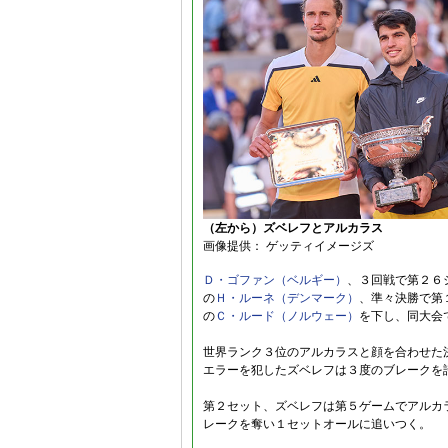
（左から）ズベレフとアルカラス
画像提供： ゲッティイメージズ
Ｄ・ゴファン（ベルギー）
、３回戦で第２６
の
Ｈ・ルーネ（デンマーク）
、準々決勝で第
の
Ｃ・ルード（ノルウェー）
を下し、同大会
世界ランク３位のアルカラスと顔を合わせた
エラーを犯したズベレフは３度のブレークを
第２セット、ズベレフは第５ゲームでアルカ
レークを奪い１セットオールに追いつく。