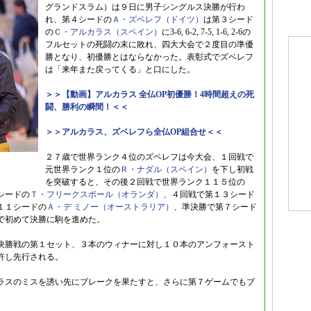
グランドスラム）は９日に男子シングルス決勝が行わ
れ、第４シードの
Ａ・ズベレフ（ドイツ）
は第３シード
の
Ｃ・アルカラス（スペイン）
に3-6, 6-2, 7-5, 1-6, 2-6の
フルセットの死闘の末に敗れ、四大大会で２度目の準優
勝となり、初優勝とはならなかった。表彰式でズベレフ
は「来年また戻ってくる」と口にした。
＞＞【動画】アルカラス 全仏OP初優勝！4時間超えの死
闘、勝利の瞬間！＜＜
＞＞アルカラス、ズベレフら全仏OP組合せ＜＜
２７歳で世界ランク４位のズベレフは今大会、１回戦で
元世界ランク１位の
Ｒ・ナダル（スペイン）
を下し初戦
を突破すると、その後２回戦で世界ランク１１５位の
シードの
Ｔ・フリークスポール（オランダ）
、４回戦で第１３シード
１１シードの
Ａ・デ ミノー（オーストラリア）
、準決勝で第７シード
で初めて決勝に駒を進めた。
決勝戦の第１セット、３本のウィナーに対し１０本のアンフォースト
許し先行される。
ラスのミスを誘い先にブレークを果たすと、さらに第７ゲームでもブ