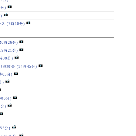
5分)
)
ンス
(7時10分)
20時26分)
19時21分)
5時09分)
け体験会
(14時45分)
時05分)
分)
時06分)
5分)
55分)