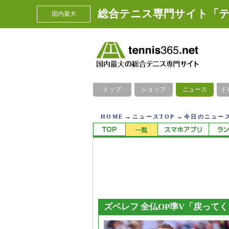
総合テニス専門サイト「テ
国内最大
トップ
ショップ
ニュース
ド
→
→
HOME
ニュースTOP
今日のニュース
ズベレフ 全仏OP準V「戻って