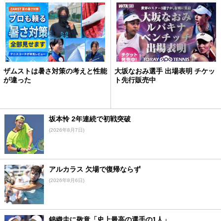
ザムストは暑さ対策の考えと性能
大坂なおみ選手 出場表明 チケッ
が違った
ト先行販売中
坂本怜 2年連続で初戦突破
(2026年8月7日)
アルカラス 欠場で復帰ならず
(2026年8月6日)
錦織圭に敬意「史上最高の選手の1人」