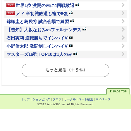
世界1位 激闘の末に4回戦敗退
メド 単初戦敗退も複で8強
錦織圭と島袋将 試合会場で練習
【告知】大坂なおみvsフェルナンデス
石田実莉 逆転勝ちでインハイV
小野倫太郎 激闘制しインハイV
マスターズ16強 TOP10は1人のみ
トップ
|
ショッピング
|
ブログ
|
サークル
|
コート検索
|
マイページ
©2012 tennis365 Inc. All Rights Reserved.