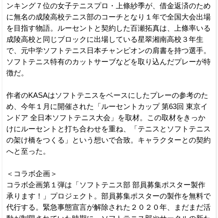
ンキング７位の女子テニスプロ・上條紗季が、借金返済のため
に無名の成陵高校テニス部のコーチとなり１年で全国大会出場
を目指す物語。ルーセントと契約した百瀬拓真は、上條率いる
成陵高校と同じブロックに出場している星翠湘南高校３年生
で、元中学ソフトテニス日本チャンピオンの肩書を持つ選手。
ソフトテニス特有のカットサーブなどを取り込んだプレーが特
徴だ。
作者のKASAはソフトテニスをベースにしたプレーの参考のた
め、今年１月に開催された「ルーセントカップ 第63回 東京イ
ンドア 全日本ソフトテニス大会」を取材。この取材をきっか
けにルーセントと打ち合わせを重ね、「テニスとソフトテニス
の架け橋をつくる」という想いで合致。キャラクターとの契約
へと至った。
＜コラボ企画＞
コラボ企画第１弾は「ソフトテニス部 部員募集ポスター製作
承ります！」プロジェクト。部員募集ポスターの製作を無料で
代行する。緊急事態宣言が解除された２０２０年、まだまだ活