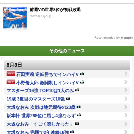
前週Vの世界8位が初戦敗退
(2026年8月6日)
Recommended by
その他のニュース
8月8日
石田実莉 逆転勝ちでインハイV
小野倫太郎 激闘制しインハイV
マスターズ16強 TOP10は1人のみ
19歳 3度目のマスターズ16強
大坂なおみ 次戦は地元期待の23歳
坂本怜 世界268位に屈し4強ならず
大坂なおみ「すごく楽しかった」
大坂なおみ 完勝で2年連続16強