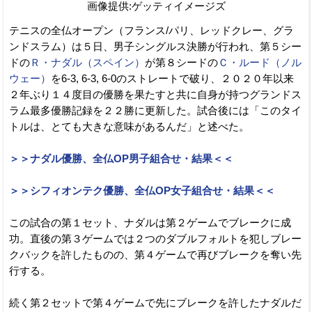
画像提供:ゲッティイメージズ
テニスの全仏オープン（フランス/パリ、レッドクレー、グラ
ンドスラム）は５日、男子シングルス決勝が行われ、第５シー
ドの
Ｒ・ナダル（スペイン）
が第８シードの
Ｃ・ルード（ノル
ウェー）
を6-3, 6-3, 6-0のストレートで破り、２０２０年以来
２年ぶり１４度目の優勝を果たすと共に自身が持つグランドス
ラム最多優勝記録を２２勝に更新した。試合後には「このタイ
トルは、とても大きな意味があるんだ」と述べた。
＞＞ナダル優勝、全仏OP男子組合せ・結果＜＜
＞＞シフィオンテク優勝、全仏OP女子組合せ・結果＜＜
この試合の第１セット、ナダルは第２ゲームでブレークに成
功。直後の第３ゲームでは２つのダブルフォルトを犯しブレー
クバックを許したものの、第４ゲームで再びブレークを奪い先
行する。
続く第２セットで第４ゲームで先にブレークを許したナダルだ