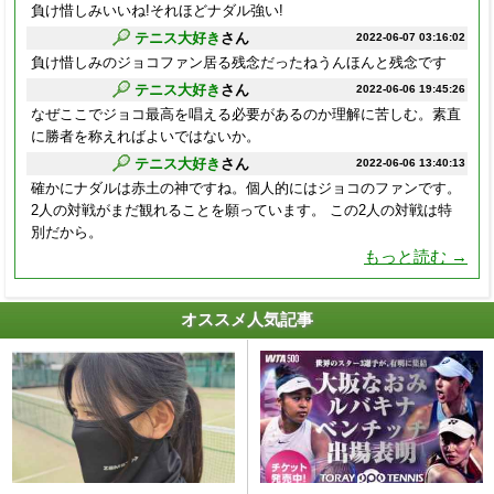
負け惜しみいいね!それほどナダル強い!
テニス大好き
さん
2022-06-07 03:16:02
負け惜しみのジョコファン居る残念だったねうんほんと残念です
テニス大好き
さん
2022-06-06 19:45:26
なぜここでジョコ最高を唱える必要があるのか理解に苦しむ。素直
に勝者を称えればよいではないか。
テニス大好き
さん
2022-06-06 13:40:13
確かにナダルは赤土の神ですね。個人的にはジョコのファンです。
2人の対戦がまだ観れることを願っています。 この2人の対戦は特
別だから。
もっと読む →
オススメ人気記事