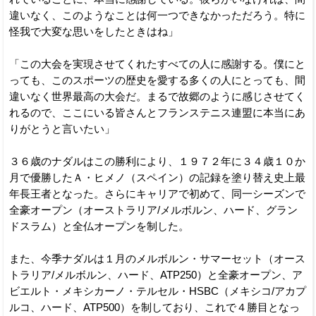
違いなく、このようなことは何一つできなかっただろう。特に
怪我で大変な思いをしたときはね」
「この大会を実現させてくれたすべての人に感謝する。僕にと
っても、このスポーツの歴史を愛する多くの人にとっても、間
違いなく世界最高の大会だ。まるで故郷のように感じさせてく
れるので、ここにいる皆さんとフランステニス連盟に本当にあ
りがとうと言いたい」
３６歳のナダルはこの勝利により、１９７２年に３４歳１０か
月で優勝したＡ・ヒメノ（スペイン）の記録を塗り替え史上最
年長王者となった。さらにキャリアで初めて、同一シーズンで
全豪オープン（オーストラリア/メルボルン、ハード、グラン
ドスラム）と全仏オープンを制した。
また、今季ナダルは１月のメルボルン・サマーセット（オース
トラリア/メルボルン、ハード、ATP250）と全豪オープン、ア
ビエルト・メキシカーノ・テルセル・HSBC（メキシコ/アカプ
ルコ、ハード、ATP500）を制しており、これで４勝目となっ