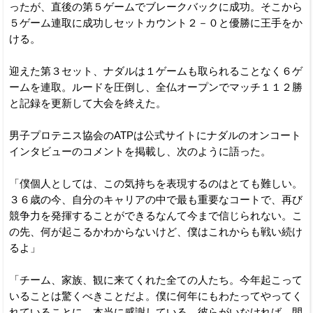
ったが、直後の第５ゲームでブレークバックに成功。そこから
５ゲーム連取に成功しセットカウント２－０と優勝に王手をか
ける。
迎えた第３セット、ナダルは１ゲームも取られることなく６ゲ
ームを連取。ルードを圧倒し、全仏オープンでマッチ１１２勝
と記録を更新して大会を終えた。
男子プロテニス協会のATPは公式サイトにナダルのオンコート
インタビューのコメントを掲載し、次のように語った。
「僕個人としては、この気持ちを表現するのはとても難しい。
３６歳の今、自分のキャリアの中で最も重要なコートで、再び
競争力を発揮することができるなんて今まで信じられない。こ
の先、何が起こるかわからないけど、僕はこれからも戦い続け
るよ」
「チーム、家族、観に来てくれた全ての人たち。今年起こって
いることは驚くべきことだよ。僕に何年にもわたってやってく
れていることに、本当に感謝している。彼らがいなければ、間