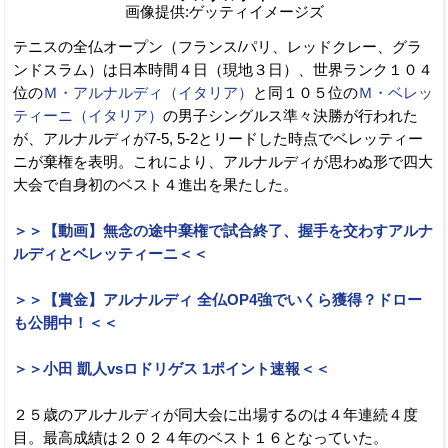
画像提供:ゲッティイメージズ
テニスの全仏オープン（フランス/パリ、レッドクレー、グラ
ンドスラム）は日本時間４日（現地３日）、世界ランク１０４
位の
Ｍ・アルナルディ（イタリア）
と同１０５位の
Ｍ・ベレッ
ティーニ（イタリア）
の男子シングルス準々決勝が行われた
が、アルナルディが7-5, 5-2とリードした時点でベレッティー
ニが棄権を表明。これにより、アルナルディが思わぬ形で四大
大会で自身初のベスト４進出を果たした。
＞＞【動画】無念の途中棄権で試合終了、握手を交わすアルナ
ルディとベレッティーニ＜＜
＞＞【賞金】アルナルディ 全仏OP4強でいくら獲得？ドロー
も公開中！＜＜
＞＞小田 凱人vsロドリゲス 1ポイント速報＜＜
２５歳のアルナルディが同大会に出場するのは４年連続４度
目。最高成績は２０２４年のベスト１６となっていた。