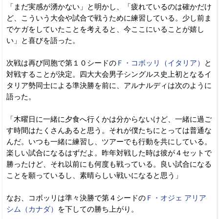
「まだ実感が湧かない」と明かし、「疲れているのは確かだけ
ど、こういう大会や試合で戦うために練習している。少し前ま
でケガをしていたことを考えると、今ここにいることが嬉し
い」と喜びを語った。
次戦は再び同胞で第１０シードの
Ｆ・コボッリ（イタリア）
と
対戦することが決定。四大大会男子シングルス史上初となるイ
タリア勢同士による準決勝を前に、アルナルディは次のように
語った。
「木曜日に一緒に夕食へ行くかは分からないけど、一緒に過ご
す時間はたくさんあると思う。それが僕たちにとっては普通な
んだ。いつも一緒に練習し、ツアーでも行動を共にしている。
楽しい試合になるはずだよ。昨年対戦した時は彼が４セットで
勝ったけど、それ以前にも何度も戦っている。良い試合になる
ことを願っているし、素晴らしい戦いになると思う」
なお、コボッリは準々決勝で第４シードの
Ｆ・オジェ アリア
シム（カナダ）
を下しての勝ち上がり。