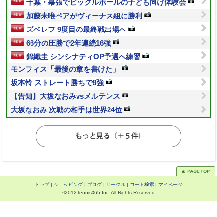
千葉・幕張でピックルボールの子ども向け体験会
加藤未唯ペアがヴィーナス組に勝利
ズベレフ 9度目の最終戦出場へ
66分の圧勝で2年連続16強
錦織圭 シンシナティOP予選へ練習
モンフィス「最後の章を書けた」
坂本怜 ストレート勝ちで8強
【告知】大坂なおみvsメルテンス
大坂なおみ 次戦の相手は世界24位
トップ
|
ショッピング
|
ブログ
|
サークル
|
コート検索
|
マイページ
©2012 tennis365 Inc. All Rights Reserved.