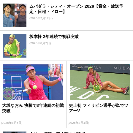
ムバダラ・シティ・オープン 2026【賞金・放送予
定・日程・ドロー】
(2026年7月17日)
坂本怜 2年連続で初戦突破
(2026年8月7日)
大坂なおみ 快勝で3年連続の初戦
史上初 フィリピン選手が単でツ
突破
アーV
(2026年8月6日)
(2026年8月4日)