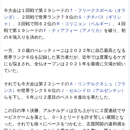
今大会は１回戦で第２９シードの
Ｔ・フリークスポール（オラ
ンダ）
、２回戦で世界ランク７９位の
Ｓ・チチパス（ギリシ
ャ）
、３回戦で同６２位の
Ｒ・コリニョン（ベルギー）
、４回
戦で第１９シードの
Ｆ・ティアフォー（アメリカ）
を破り、初
の８強入りを決めた。
一方、３０歳のベレッティーニは２０２２年に自己最高となる
世界ランク６位を記録した実力者だが、近年では度重なるケガ
にも悩まされ、全仏オープンは２０２１年を最後に欠場が続い
ていた。
それでも今大会は第２２シードの
Ａ・リンデルクネシュ（フラ
ンス）
や世界ランク５６位の
Ｊ・セルンドロ（アルゼンチン）
らを下し、５年ぶり２度目のベスト８進出を果たした。
この日の準々決勝、アルナルディは立ち上がりに２度連続でサ
ービスゲームを落とし、０−３とリードを許す苦しい展開とな
った。それでも徐々にペースをつかむと、左股関節の違和感を