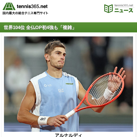
世界104位 全仏OP初4強も「複雑」
アルナルディ