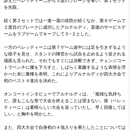
訴えたベレッティーニから３度のブレークを奪い、第１セット
を先取。
続く第２セットでは一進一退の攻防が続くなか、第６ゲームで
２度目のブレークに成功したアルナルディ。直後のサービスゲ
ームをラブゲームでキープして５−２とした。
一方のベレッティーニは第７ゲーム途中には足を引きずるよう
な様子を見せ、スタンドの陣営から試合を止めるよう促される
場面も見られた。それでもすぐには決断できず、チェンジコー
トでベンチに腰を下ろすと、しばらく葛藤するような表情を浮
かべた末に棄権を表明。これによりアルナルディが四大大会で
初のベスト４進出を決めた。
オンコートインタビューでアルナルディは、「複雑な気持ち
だ。誰もこんな形で大会を終えることは望まない。彼（ベレッ
ティーニ）は素晴らしい大会を送っていたし、早く回復してほ
しい」と胸中を明かした。
また、四大大会で自身初の４強入りを果たしたことについては