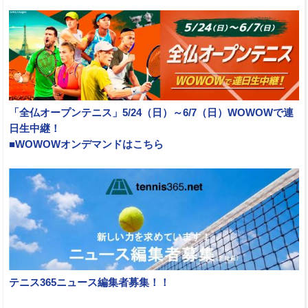
「全仏オープンテニス」5/24（日）～6/7（日）WOWOWで連
日生中継！
■WOWOWオンデマンドはこちら
テニス365ニュース編集者募集！！