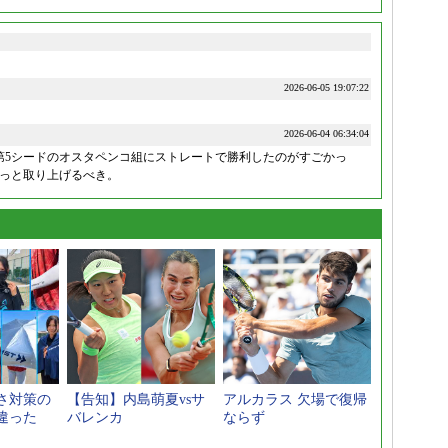
2026-06-05 19:07:22
2026-06-04 06:34:04
第5シードのオスタペンコ組にストレートで勝利したのがすごかっ
っと取り上げるべき。
さ対策の
【告知】内島萌夏vsサ
アルカラス 欠場で復帰
違った
バレンカ
ならず