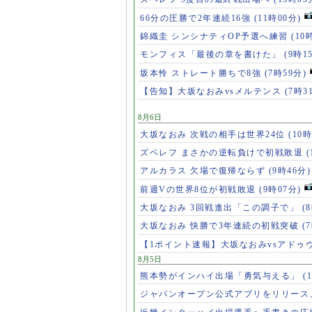
66分の圧勝で2年連続16強
(11時00分)
錦織圭 シンシナティOP予選へ練習
(10
モンフィス「最後の章を書けた」
(9時1
坂本怜 ストレート勝ちで8強
(7時59分)
【告知】大坂なおみvsメルテンス
(7時3
8月6日
大坂なおみ 次戦の相手は世界24位
(10時
ズベレフ まさかの逆転負けで初戦敗退
(
アルカラス 欠場で復帰ならず
(9時46分)
前週Vの世界8位が初戦敗退
(9時07分)
大坂なおみ 3回戦進出「この調子で」
(
大坂なおみ 快勝で3年連続の初戦突破
(
【1ポイント速報】大坂なおみvsアドゥ
8月5日
熊本勢がインハイ出場「勇気与える」
(
ジャパンオープン公式アプリをリリース