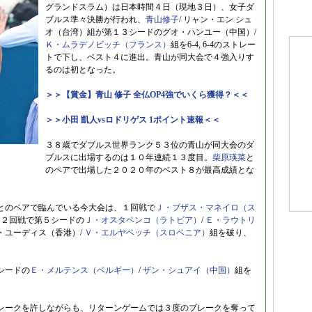
グランドスラム）は日本時間４日（現地３日）、女子ダ
ブルス準々決勝が行われ、
青山修子
/ リャン・エン シュ
オ（台湾）組が第１３シードのグオ・ハンユー（中国）/
Ｋ・ムラデノビッチ（フランス）
組を6-4, 6-4のストレー
トで下し、ベスト４に進出。青山が同大会で４強入りす
るのは初となった。
＞＞【賞金】青山 修子 全仏OP4強でいくら獲得？＜＜
＞＞小田 凱人vsロドリゲス 1ポイント速報＜＜
３８歳でダブルス世界ランク５３位の青山が同大会のダ
ブルスに出場するのは１０年連続１３度目。
柴原瑛菜
と
のペアで出場した２０２０年のベスト８が最高成績とな
とのペアで臨んでいる今大会は、１回戦で
Ｊ・ブザス・マネイロ（ス
、２回戦で第５シードの
Ｊ・オスタペンコ（ラトビア）
/
Ｅ・ラウトリ
・ユーディス（香港）/
Ｖ・エルヤベッチ（スロベニア）
組を破り、
シードの
Ｅ・メルテンス（ベルギー）
/
ザン・シュアイ（中国）
組を
レークを許しながらも、リターンゲームでは３度のブレークを奪って