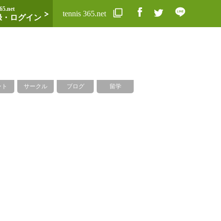
65.net
tennis 365.net
録・ログイン
ント
サークル
ブログ
留学