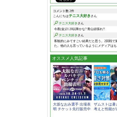
コメント数 2件
テニス大好き
こんにちは
さん
テニス大好き
さん
今夜(金)21:20以降かな? 青山頑張れ!!
テニス大好き
さん
客観的にみてすごい結果だと思う。2回戦で
た。他の人も言っているようにメディアはも
オススメ人気記事
大坂なおみ選手 出場表
ザムストは暑
明 チケット先行販売中
考えと性能が