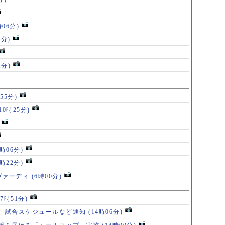
時06分)
5分)
1分)
55分)
10時25分)
8時06分)
7時22分)
ヴァーディ
(6時00分)
17時51分)
、試合スケジュールなど通知
(14時06分)