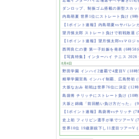
近畿インターハイ出場選手へ手書きの応
ダンロップ、制振ゴム搭載の新型スカッ
内島萌夏 世界1位にストレート負け
(9時
【1ポイント速報】内島萌夏vsサバレン
望月慎太郎 ストレート負けで初戦敗退
【1ポイント速報】望月慎太郎vsマロジ
西岡良仁の妻 第一子妊娠を発表
(6時58
【写真特集】インターハイ テニス 2026
8月4日
野田学園 インハイ2連覇で4度目V
(18時
精華学園宮島 インハイ制覇、広島勢初
(
大坂なおみ 初戦は世界76位に決定
(12時
島袋将 チリッチにストレート負け
(10時
大坂と錦織「前回酷い負け方だった」
(
【1ポイント速報】島袋将vsチリッチ
(7
史上初 フィリピン選手が単でツアーV
(
世界10位 19歳新鋭下し11度目ツアーV