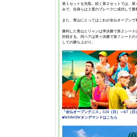
第１セットを先取。続く第２セットでは、第
みで、自身らは２度のブレークに成功して勝
また、青山にとってはこれが全仏オープンで
勝利した青山とリャンは準決勝で第２シード
対戦する。同ペアは準々決勝で第７シードの
しての勝ち上がり。
「全仏オープンテニス」5/24（日）～6/7（
■WOWOWオンデマンドはこちら