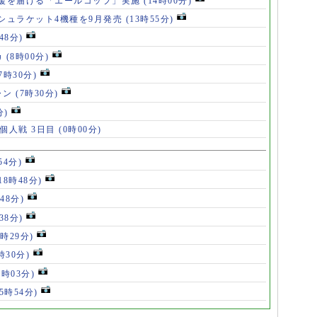
援を届ける「エールコップ」実施
(14時00分)
シュラケット4機種を9月発売
(13時55分)
48分)
カ
(8時00分)
(7時30分)
ャン
(7時30分)
分)
 個人戦 3日目
(0時00分)
54分)
18時48分)
48分)
38分)
9時29分)
時30分)
7時03分)
(5時54分)