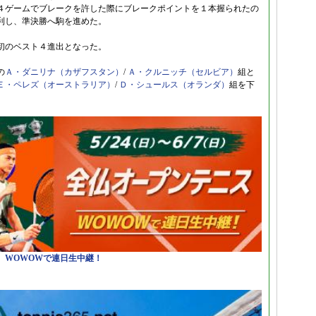
４ゲームでブレークを許した際にブレークポイントを１本握られたの
利し、準決勝へ駒を進めた。
初のベスト４進出となった。
の
Ａ・ダニリナ（カザフスタン）
/
Ａ・クルニッチ（セルビア）
組と
Ｅ・ペレズ（オーストラリア）
/
Ｄ・シュールス（オランダ）
組を下
日）WOWOWで連日生中継！