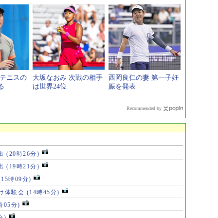
本テニスの
大坂なおみ 次戦の相手
西岡良仁の妻 第一子妊
る
は世界24位
娠を発表
Recommended by
出
(20時26分)
出
(19時21分)
(15時09分)
け体験会
(14時45分)
時05分)
分)