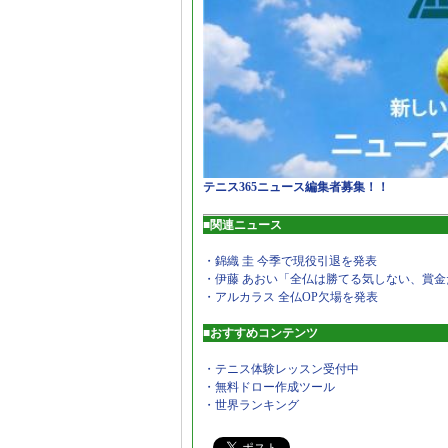
テニス365ニュース編集者募集！！
■関連ニュース
・錦織 圭 今季で現役引退を発表
・伊藤 あおい「全仏は勝てる気しない、賞金
・アルカラス 全仏OP欠場を発表
■おすすめコンテンツ
・テニス体験レッスン受付中
・無料ドロー作成ツール
・世界ランキング