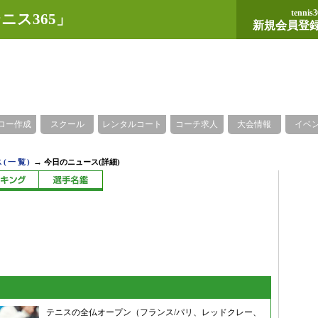
tennis3
ニス365」
新規会員登
ロー作成
スクール
レンタルコート
コーチ求人
大会情報
イベ
→
(一覧)
今日のニュース(詳細)
テニスの全仏オープン（フランス/パリ、レッドクレー、