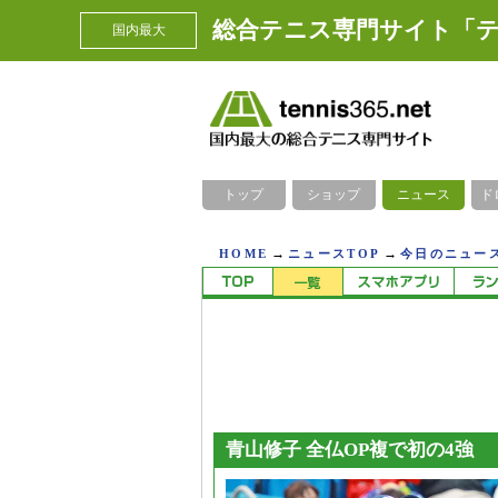
総合テニス専門サイト「テ
国内最大
トップ
ショップ
ニュース
ド
→
→
HOME
ニュースTOP
今日のニュース
青山修子 全仏OP複で初の4強