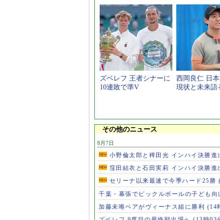
ズベレフ 王者シナーに
西岡良仁 日
10連敗で準V
現状と未来語
その他のニュース
8月7日
小野倫太郎と稗田光 インハイ決勝進
窪田結衣と石田実莉 インハイ決勝進
セリーナ以来最速で今季ハード25勝
千葉・幕張でピックルボールの子ども向
加藤未唯ペアがヴィーナス組に勝利
(14
ズベレフ 9度目の最終戦出場へ
(13時03