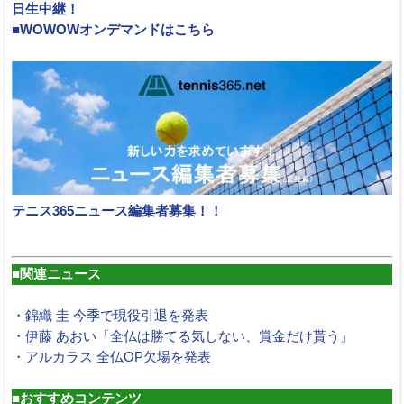
日生中継！
■WOWOWオンデマンドはこちら
テニス365ニュース編集者募集！！
■関連ニュース
・錦織 圭 今季で現役引退を発表
・伊藤 あおい「全仏は勝てる気しない、賞金だけ貰う」
・アルカラス 全仏OP欠場を発表
■おすすめコンテンツ