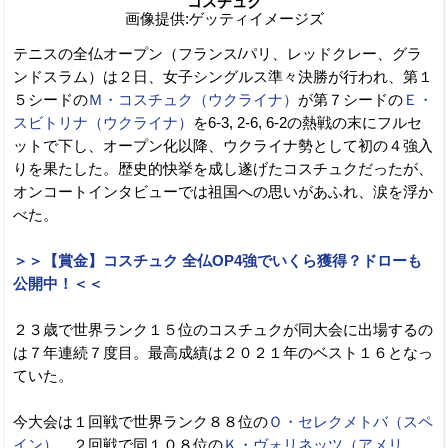
コスチュク
画像提供:ゲッティイメージズ
テニスの全仏オープン（フランス/パリ、レッドクレー、グラ
ンドスラム）は２日、女子シングルス準々決勝が行われ、第１
５シードの
Ｍ・コスチュク（ウクライナ）
が第７シードの
Ｅ・
スビトリナ（ウクライナ）
を6-3, 2-6, 6-2の熱戦の末にフルセ
ットで下し、オープン化以降、ウクライナ勢として初の４強入
りを果たした。歴史的快挙を成し遂げたコスチュクだったが、
オンコートインタビューでは祖国への思いがあふれ、涙を浮か
べた。
＞＞【賞金】コスチュク 全仏OP4強でいくら獲得？ドローも
公開中！＜＜
２３歳で世界ランク１５位のコスチュクが同大会に出場するの
は７年連続７度目。最高成績は２０２１年のベスト１６となっ
ていた。
今大会は１回戦で世界ランク８８位の
Ｏ・セレクメトバ（スペ
イン）
、２回戦で同１０８位の
Ｋ・ヴォリネッツ（アメリ