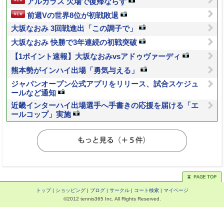
アルカラス 欠場で復帰ならず
前週Vの世界8位が初戦敗退
大坂なおみ 3回戦進出「この調子で」
大坂なおみ 快勝で3年連続の初戦突破
【1ポイント速報】大坂なおみvsアドゥヴァーディ
熊本勢がインハイ出場「勇気与える」
ジャパンオープン公式アプリをリリース、試合スケジュ
ールなど通知
近畿インターハイ出場選手へ手書きの応援を届ける「エ
ールコップ」実施
トップ
|
ショッピング
|
ブログ
|
サークル
|
コート検索
|
マイページ
©2012 tennis365 Inc. All Rights Reserved.