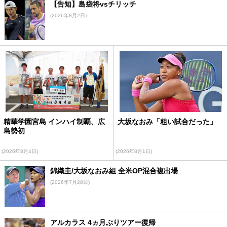
【告知】島袋将vsチリッチ
(2026年8月2日)
精華学園宮島 インハイ制覇、広
大坂なおみ「粗い試合だった」
島勢初
(2026年8月4日)
(2026年8月1日)
錦織圭/大坂なおみ組 全米OP混合複出場
(2026年7月28日)
アルカラス 4ヵ月ぶりツアー復帰