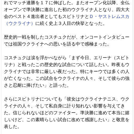
れでマッチ連勝を１７に伸ばした。またオープン化以降、全仏
オープンで準決勝に進出した初のウクライナ人となり、四大大
会のベスト４進出者としてもスビトリナと
Ｄ・ヤストレムスカ
（ウクライナ）
に続く史上３人目の快挙となった。
歴史的一戦を制したコスチュクだが、オンコートインタビュー
では祖国ウクライナへの思いを語る中で感極まった。
コスチュクは涙を浮かべながら「まず今日、エリーナ（スビト
リナ）と戦ったこの歴史的な試合について話したい。昨夜もウ
クライナでは非常に厳しい夜だった。特にキーウでは多くの人
が亡くなった。この試合をウクライナの人々、そして彼らの強
さと忍耐に捧げたい」と語った。
さらにスビトリナについても「彼女はウクライナテニス、ウク
ライナの人々、そして私自身に計り知れない影響を与えてき
た。信じられないほどのファイター。準決勝に進めて本当に嬉
しいけど、この素晴らしい試合に改めて感謝したい」と敬意を
表した。