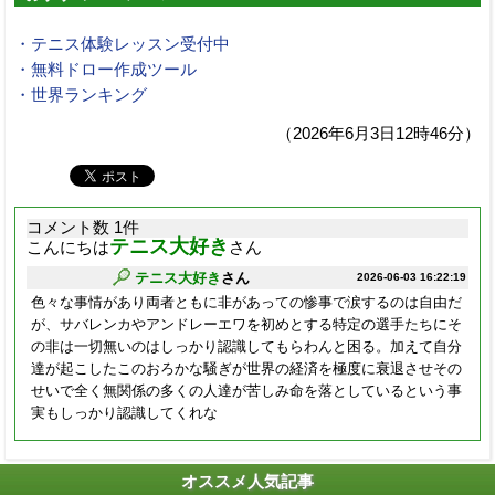
・テニス体験レッスン受付中
・無料ドロー作成ツール
・世界ランキング
（2026年6月3日12時46分）
コメント数 1件
テニス大好き
こんにちは
さん
テニス大好き
さん
2026-06-03 16:22:19
色々な事情があり両者ともに非があっての惨事で涙するのは自由だ
が、サバレンカやアンドレーエワを初めとする特定の選手たちにそ
の非は一切無いのはしっかり認識してもらわんと困る。加えて自分
達が起こしたこのおろかな騒ぎが世界の経済を極度に衰退させその
せいで全く無関係の多くの人達が苦しみ命を落としているという事
実もしっかり認識してくれな
オススメ人気記事