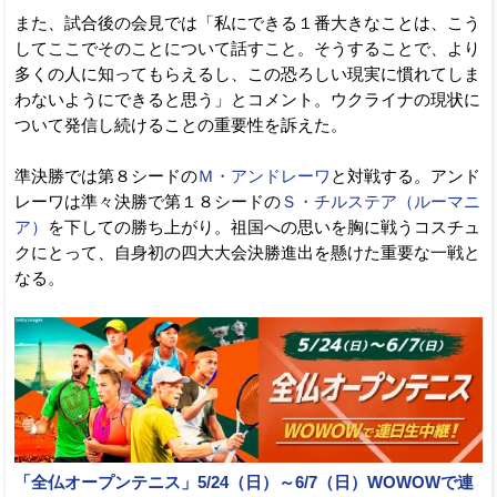
また、試合後の会見では「私にできる１番大きなことは、こう
してここでそのことについて話すこと。そうすることで、より
多くの人に知ってもらえるし、この恐ろしい現実に慣れてしま
わないようにできると思う」とコメント。ウクライナの現状に
ついて発信し続けることの重要性を訴えた。
準決勝では第８シードの
Ｍ・アンドレーワ
と対戦する。アンド
レーワは準々決勝で第１８シードの
Ｓ・チルステア（ルーマニ
ア）
を下しての勝ち上がり。祖国への思いを胸に戦うコスチュ
クにとって、自身初の四大大会決勝進出を懸けた重要な一戦と
なる。
「全仏オープンテニス」5/24（日）～6/7（日）WOWOWで連