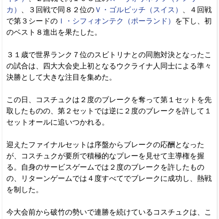
カ）
、３回戦で同８２位の
Ｖ・ゴルビッチ（スイス）
、４回戦
で第３シードの
Ｉ・シフィオンテク（ポーランド）
を下し、初
のベスト８進出を果たした。
３１歳で世界ランク７位のスビトリナとの同胞対決となったこ
の試合は、四大大会史上初となるウクライナ人同士による準々
決勝として大きな注目を集めた。
この日、コスチュクは２度のブレークを奪って第１セットを先
取したものの、第２セットでは逆に２度のブレークを許して１
セットオールに追いつかれる。
迎えたファイナルセットは序盤からブレークの応酬となった
が、コスチュクが要所で積極的なプレーを見せて主導権を握
る。自身のサービスゲームでは２度のブレークを許したもの
の、リターンゲームでは４度すべてでブレークに成功し、熱戦
を制した。
今大会前から破竹の勢いで連勝を続けているコスチュクは、こ