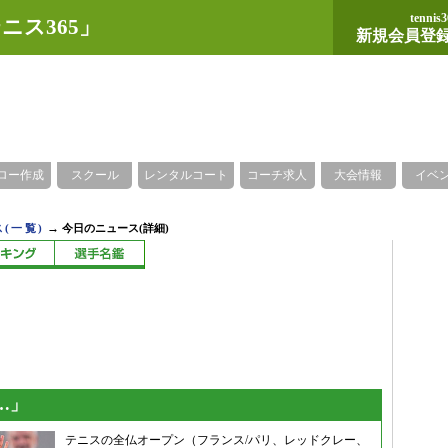
tennis3
ニス365」
新規会員登
ロー作成
スクール
レンタルコート
コーチ求人
大会情報
イベ
→
(一覧)
今日のニュース(詳細)
…」
テニスの全仏オープン（フランス/パリ、レッドクレー、