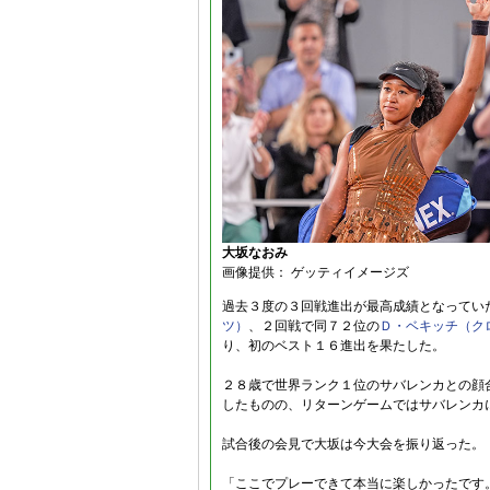
大坂なおみ
画像提供： ゲッティイメージズ
過去３度の３回戦進出が最高成績となってい
ツ）
、２回戦で同７２位の
Ｄ・ベキッチ（ク
り、初のベスト１６進出を果たした。
２８歳で世界ランク１位のサバレンカとの顔
したものの、リターンゲームではサバレンカ
試合後の会見で大坂は今大会を振り返った。
「ここでプレーできて本当に楽しかったです