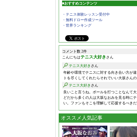
■おすすめコンテンツ
・テニス体験レッスン受付中
・無料ドロー作成ツール
・世界ランキング
コメント数 2件
テニス大好き
こんにちは
さん
テニス大好き
さん
年齢や環境でテニスに対する向き合い方が違
トを尽くしてくれたらそれでいい大坂さんの
テニス大好き
さん
良いこと言うね。ボールを打つことなんて大
どだから多くの人は大坂なおみを見る時にテ
い。ファンもそこを理解して応援するべきだ
オススメ人気記事