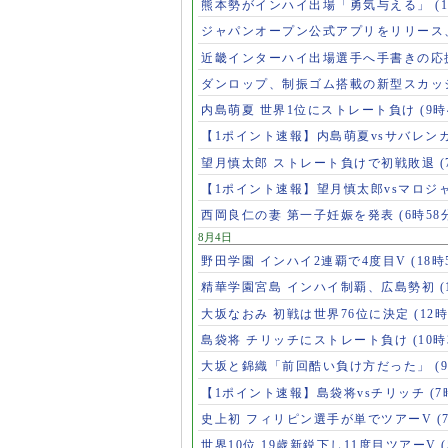
熊本勢がインハイ出場「勇気与える」
(
ジャパンオープン公式アプリをリリース
近畿インターハイ出場選手へ手書きの応
ダンロップ、制振ゴム搭載の新型スカッ
内島萌夏 世界1位にストレート負け
(9時
【1ポイント速報】内島萌夏vsサバレン
望月慎太郎 ストレート負けで初戦敗退
【1ポイント速報】望月慎太郎vsマロジ
西岡良仁の妻 第一子妊娠を発表
(6時58
8月4日
野田学園 インハイ2連覇で4度目V
(18時
精華学園宮島 インハイ制覇、広島勢初
(
大坂なおみ 初戦は世界76位に決定
(12時
島袋将 チリッチにストレート負け
(10時
大坂と錦織「前回酷い負け方だった」
(
【1ポイント速報】島袋将vsチリッチ
(7
史上初 フィリピン選手が単でツアーV
(
世界10位 19歳新鋭下し11度目ツアーV