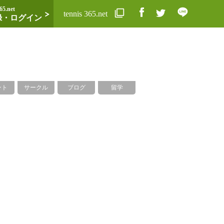
65.net
tennis 365.net
録・ログイン
ント
サークル
ブログ
留学