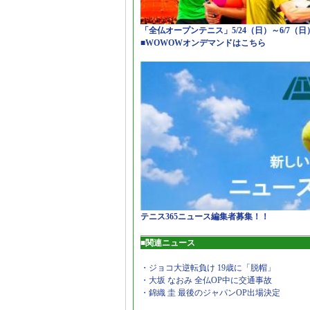
「全仏オープンテニス」5/24（日）～6/7（
■WOWOWオンデマンドはこちら
テニス365ニュース編集者募集！！
■関連ニュース
・ジョコ大逆転負け 19歳に「脱帽」
・大坂 なおみ 全仏OP中に交通事故
・錦織 圭 最後のジャパンOP出場決定