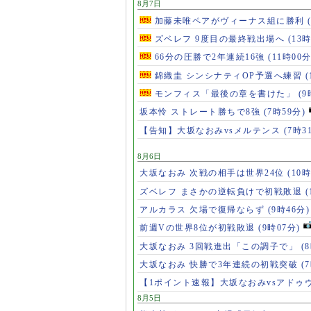
8月7日
加藤未唯ペアがヴィーナス組に勝利
ズベレフ 9度目の最終戦出場へ
(13
66分の圧勝で2年連続16強
(11時00分
錦織圭 シンシナティOP予選へ練習
(
モンフィス「最後の章を書けた」
(9
坂本怜 ストレート勝ちで8強
(7時59分)
【告知】大坂なおみvsメルテンス
(7時3
8月6日
大坂なおみ 次戦の相手は世界24位
(10時
ズベレフ まさかの逆転負けで初戦敗退
(
アルカラス 欠場で復帰ならず
(9時46分)
前週Vの世界8位が初戦敗退
(9時07分)
大坂なおみ 3回戦進出「この調子で」
(
大坂なおみ 快勝で3年連続の初戦突破
(
【1ポイント速報】大坂なおみvsアドゥ
8月5日