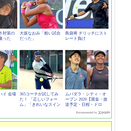
さ対策の
大坂なおみ「粗い試合
島袋将 チリッチにスト
違った
だった」
レート負け
ハイ 会場
365コーチが試してみ
ムバダラ・シティ・オ
た！ 「正しいフォー
ープン 2026【賞金・放
ム」「きれいなスイン
送予定・日程・ドロ
グ」が身につく新感覚
ー】
Recommended by
スポーツギア