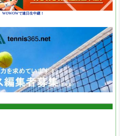
日）WOWOWで連日生中継！