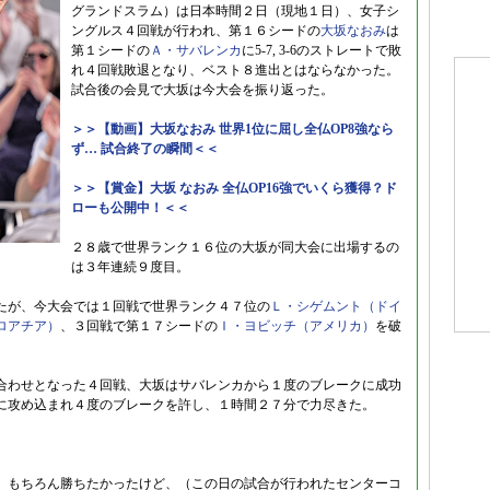
グランドスラム）は日本時間２日（現地１日）、女子シ
ングルス４回戦が行われ、第１６シードの
大坂なおみ
は
第１シードの
Ａ・サバレンカ
に5-7, 3-6のストレートで敗
れ４回戦敗退となり、ベスト８進出とはならなかった。
試合後の会見で大坂は今大会を振り返った。
＞＞【動画】大坂なおみ 世界1位に屈し全仏OP8強なら
ず… 試合終了の瞬間＜＜
＞＞【賞金】大坂 なおみ 全仏OP16強でいくら獲得？ド
ローも公開中！＜＜
２８歳で世界ランク１６位の大坂が同大会に出場するの
は３年連続９度目。
たが、今大会では１回戦で世界ランク４７位の
Ｌ・シゲムント（ドイ
ロアチア）
、３回戦で第１７シードの
Ｉ・ヨビッチ（アメリカ）
を破
合わせとなった４回戦、大坂はサバレンカから１度のブレークに成功
に攻め込まれ４度のブレークを許し、１時間２７分で力尽きた。
。もちろん勝ちたかったけど、（この日の試合が行われたセンターコ