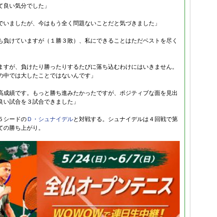
て良い気分でした」
でいましたが、今はもう全く問題ないことだと気づきました」
も負けていますが（１勝３敗）、私にできることはただベストを尽く
ますが、負けたり勝ったりするたびに落ち込むわけにはいきません。
の中では大したことではないんです」
高成績です。もっと勝ち進みたかったですが、ポジティブな面を見出
良い試合を３試合できました」
５シードの
Ｄ・シュナイデル
と対戦する。シュナイデルは４回戦で第
ての勝ち上がり。