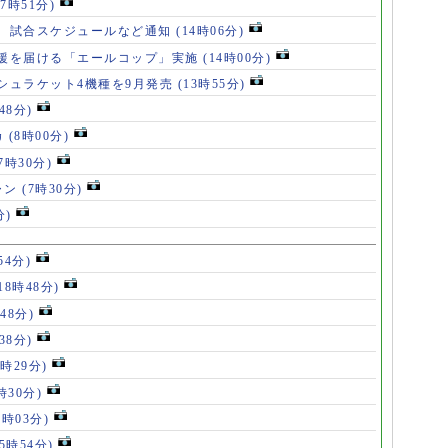
17時51分)
、試合スケジュールなど通知
(14時06分)
援を届ける「エールコップ」実施
(14時00分)
シュラケット4機種を9月発売
(13時55分)
48分)
カ
(8時00分)
(7時30分)
ャン
(7時30分)
分)
54分)
18時48分)
48分)
38分)
9時29分)
時30分)
7時03分)
(5時54分)