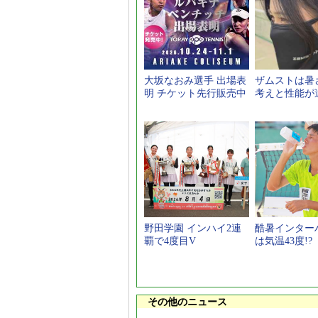
大坂なおみ選手 出場表
ザムストは暑
明 チケット先行販売中
考えと性能が
野田学園 インハイ2連
酷暑インター
覇で4度目V
は気温43度!?
その他のニュース