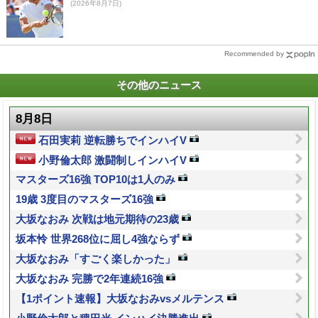
(2026年8月7日)
Recommended by
その他のニュース
8月8日
石田実莉 逆転勝ちでインハイV
小野倫太郎 激闘制しインハイV
マスターズ16強 TOP10は1人のみ
19歳 3度目のマスターズ16強
大坂なおみ 次戦は地元期待の23歳
坂本怜 世界268位に屈し4強ならず
大坂なおみ「すごく楽しかった」
大坂なおみ 完勝で2年連続16強
【1ポイント速報】大坂なおみvsメルテンス