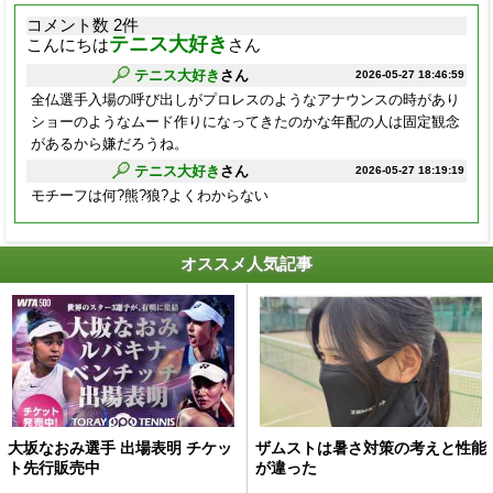
コメント数 2件
テニス大好き
こんにちは
さん
テニス大好き
さん
2026-05-27 18:46:59
全仏選手入場の呼び出しがプロレスのようなアナウンスの時があり
ショーのようなムード作りになってきたのかな年配の人は固定観念
があるから嫌だろうね。
テニス大好き
さん
2026-05-27 18:19:19
モチーフは何?熊?狼?よくわからない
オススメ人気記事
大坂なおみ選手 出場表明 チケッ
ザムストは暑さ対策の考えと性能
ト先行販売中
が違った