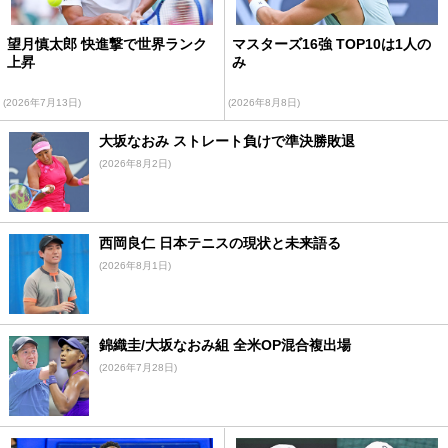
望月慎太郎 快進撃で世界ランク
マスターズ16強 TOP10は1人の
上昇
み
(2026年7月13日)
(2026年8月8日)
大坂なおみ ストレート負けで準決勝敗退
(2026年8月2日)
西岡良仁 日本テニスの現状と未来語る
(2026年8月1日)
錦織圭/大坂なおみ組 全米OP混合複出場
(2026年7月28日)