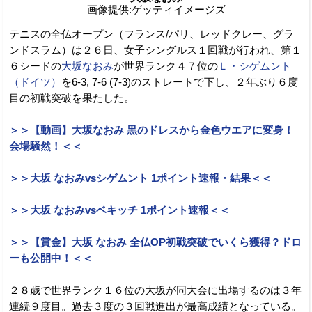
画像提供:ゲッティイメージズ
テニスの全仏オープン（フランス/パリ、レッドクレー、グラ
ンドスラム）は２６日、女子シングルス１回戦が行われ、第１
６シードの
大坂なおみ
が世界ランク４７位の
Ｌ・シゲムント
（ドイツ）
を6-3, 7-6 (7-3)のストレートで下し、２年ぶり６度
目の初戦突破を果たした。
＞＞【動画】大坂なおみ 黒のドレスから金色ウエアに変身！
会場騒然！＜＜
＞＞大坂 なおみvsシゲムント 1ポイント速報・結果＜＜
＞＞大坂 なおみvsベキッチ 1ポイント速報＜＜
＞＞【賞金】大坂 なおみ 全仏OP初戦突破でいくら獲得？ドロ
ーも公開中！＜＜
２８歳で世界ランク１６位の大坂が同大会に出場するのは３年
連続９度目。過去３度の３回戦進出が最高成績となっている。