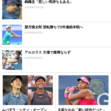
錦織圭「悲しい気持ちもある」
(2026年7月27日)
望月慎太郎 逆転勝ちで2年連続本戦へ
(2026年8月2日)
アルカラス 欠場で復帰ならず
(2026年8月6日)
ムバダラ・シティ・オープン
大坂なおみ「粗い試合だった」