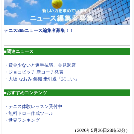
テニス365ニュース編集者募集！！
■関連ニュース
・賞金少ないと選手抗議、会見退席
・ジョコビッチ 新コーチ発表
・大坂 なおみ 錦織 圭引退「悲しい」
■おすすめコンテンツ
・テニス体験レッスン受付中
・無料ドロー作成ツール
・世界ランキング
（2026年5月26日23時52分）