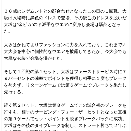
３８歳のシゲムントとの顔合わせとなったこの日の１回戦、大
坂は入場時に黒色のドレスで登場。その後このドレスを脱いだ
大坂は“金ピカ”のド派手なウエアに変身し会場は騒然となっ
た。
大坂はかねてよりファッションに力を入れており、これまで四
大大会を中心に個性的なウエアを披露してきたが、今大会でも
大胆な衣装で会場を沸かせた。
そして１回戦の第１セット、大坂はファーストサービス時に７
９パーセントの確率でポイントを獲得し相手に１度もブレーク
を与えず、リターンゲームでは第６ゲームでブレークを果たし
先行する。
続く第２セット、大坂は第８ゲームでこの試合初のブレークを
許すも、相手のサービング・フォー・ザ・セットとなった直後
の第９ゲームでセットポイントを凌ぎブレークバックに成功。
大坂はその後のタイブレークを制し、ストレート勝ちで２年ぶ