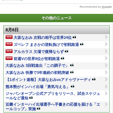
Recommended by
その他のニュース
8月6日
大坂なおみ 次戦の相手は世界24位
ズベレフ まさかの逆転負けで初戦敗退
アルカラス 欠場で復帰ならず
前週Vの世界8位が初戦敗退
大坂なおみ 3回戦進出「この調子で」
大坂なおみ 快勝で3年連続の初戦突破
【1ポイント速報】大坂なおみvsアドゥヴァーディ
熊本勢がインハイ出場「勇気与える」
ジャパンオープン公式アプリをリリース、試合スケジュ
ールなど通知
近畿インターハイ出場選手へ手書きの応援を届ける「エ
ールコップ」実施