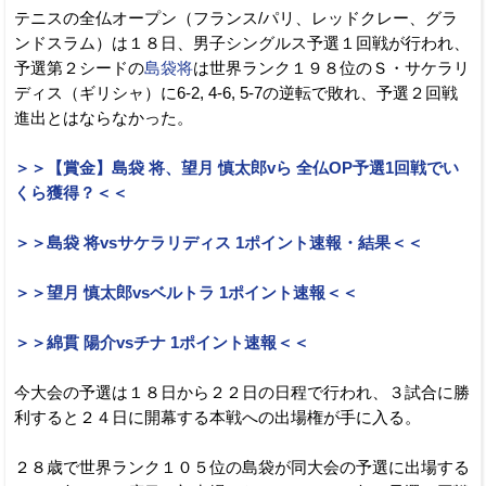
テニスの全仏オープン（フランス/パリ、レッドクレー、グラ
ンドスラム）は１８日、男子シングルス予選１回戦が行われ、
予選第２シードの
島袋将
は世界ランク１９８位のＳ・サケラリ
ディス（ギリシャ）に6-2, 4-6, 5-7の逆転で敗れ、予選２回戦
進出とはならなかった。
＞＞【賞金】島袋 将、望月 慎太郎vら 全仏OP予選1回戦でい
くら獲得？＜＜
＞＞島袋 将vsサケラリディス 1ポイント速報・結果＜＜
＞＞望月 慎太郎vsベルトラ 1ポイント速報＜＜
＞＞綿貫 陽介vsチナ 1ポイント速報＜＜
今大会の予選は１８日から２２日の日程で行われ、３試合に勝
利すると２４日に開幕する本戦への出場権が手に入る。
２８歳で世界ランク１０５位の島袋が同大会の予選に出場する