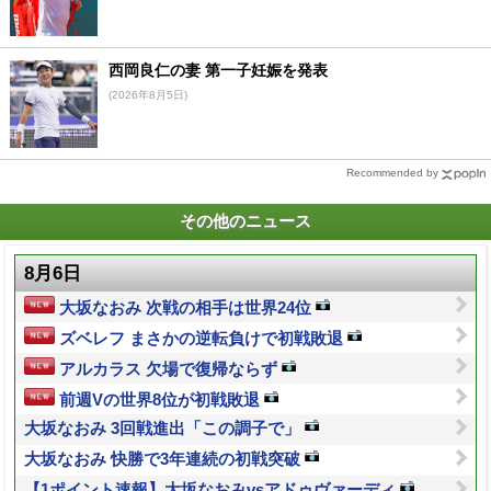
西岡良仁の妻 第一子妊娠を発表
(2026年8月5日)
Recommended by
その他のニュース
8月6日
大坂なおみ 次戦の相手は世界24位
ズベレフ まさかの逆転負けで初戦敗退
アルカラス 欠場で復帰ならず
前週Vの世界8位が初戦敗退
大坂なおみ 3回戦進出「この調子で」
大坂なおみ 快勝で3年連続の初戦突破
【1ポイント速報】大坂なおみvsアドゥヴァーディ