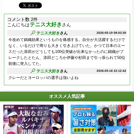
コメント数 2件
テニス大好き
こんにちは
さん
テニス大好き
さん
2026-05-19 08:03:30
今改めて錦織効果というものを痛感する。自分が大活躍するだけで
なく、いるだけで周りも大きく引き上げていた。かつて日本のエー
スだった添田がどうしても100位突破が出来なかったのに錦織がブ
レークしたとたん、添田どころか伊藤や杉田まで引っ張られて50位
前後に突入してた。
テニス大好き
さん
2026-05-18 22:12:42
クレーだとヨーロッパの選手は強いよね
オススメ人気記事