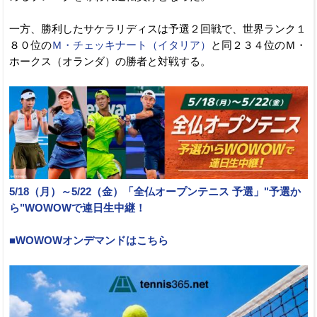
一方、勝利したサケラリディスは予選２回戦で、世界ランク１
８０位の
Ｍ・チェッキナート（イタリア）
と同２３４位のＭ・
ホークス（オランダ）の勝者と対戦する。
5/18（月）～5/22（金）「全仏オープンテニス 予選」"予選か
ら"WOWOWで連日生中継！
■WOWOWオンデマンドはこちら