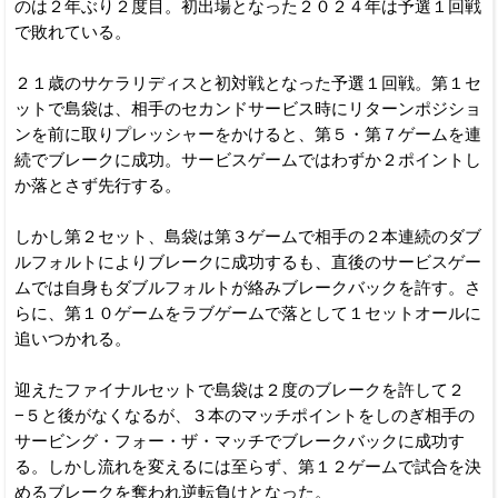
のは２年ぶり２度目。初出場となった２０２４年は予選１回戦
で敗れている。
２１歳のサケラリディスと初対戦となった予選１回戦。第１セ
ットで島袋は、相手のセカンドサービス時にリターンポジショ
ンを前に取りプレッシャーをかけると、第５・第７ゲームを連
続でブレークに成功。サービスゲームではわずか２ポイントし
か落とさず先行する。
しかし第２セット、島袋は第３ゲームで相手の２本連続のダブ
ルフォルトによりブレークに成功するも、直後のサービスゲー
ムでは自身もダブルフォルトが絡みブレークバックを許す。さ
らに、第１０ゲームをラブゲームで落として１セットオールに
追いつかれる。
迎えたファイナルセットで島袋は２度のブレークを許して２
−５と後がなくなるが、３本のマッチポイントをしのぎ相手の
サービング・フォー・ザ・マッチでブレークバックに成功す
る。しかし流れを変えるには至らず、第１２ゲームで試合を決
めるブレークを奪われ逆転負けとなった。