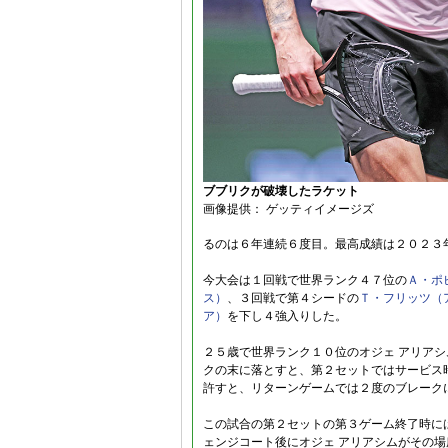
ブブリクが破壊したラケット
画像提供： ゲッティイメージズ
るのは６年連続６度目。最高成績は２０２３
今大会は１回戦で世界ランク４７位の
Ａ・ポ
ス）
、３回戦で第４シードの
Ｔ・フリッツ（
ア）
を下し４強入りした。
２５歳で世界ランク１０位のオジェ アリア
クの末に落とすと、第２セットではサービス
許すと、リターンゲームでは２度のブレーク
この試合の第２セットの第３ゲーム終了時に
ェンジコート後にオジェ アリアシムがその