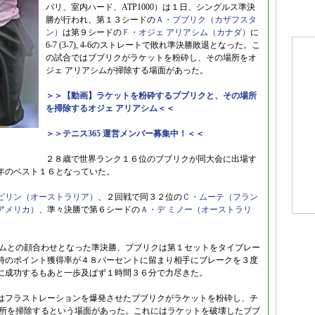
パリ、室内ハード、ATP1000）は１日、シングルス準決
勝が行われ、第１３シードの
Ａ・ブブリク（カザフスタ
ン）
は第９シードの
Ｆ・オジェ アリアシム（カナダ）
に
6-7 (3-7), 4-6のストレートで敗れ準決勝敗退となった。こ
の試合ではブブリクがラケットを粉砕し、その場所をオ
ジェ アリアシムが掃除する場面があった。
＞＞【動画】ラケットを粉砕するブブリクと、その場所
を掃除するオジェ アリアシム＜＜
＞＞テニス365 運営メンバー募集中！＜＜
２８歳で世界ランク１６位のブブリクが同大会に出場す
年のベスト１６となっていた。
ピリン（オーストラリア）
、２回戦で同３２位の
Ｃ・ムーテ（フラン
アメリカ）
、準々決勝で第６シードの
Ａ・デ ミノー（オーストラリ
シムとの顔合わせとなった準決勝、ブブリクは第１セットをタイブレー
時のポイント獲得率が４８パーセントに留まり相手にブレークを３度
に成功するもあと一歩及ばず１時間３６分で力尽きた。
はフラストレーションを爆発させたブブリクがラケットを粉砕し、チ
場所を掃除するという場面があった。これにはラケットを破壊したブブ