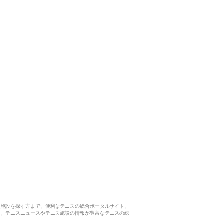
ス施設を探す方まで、便利なテニスの総合ポータルサイト、
ら、テニスニュースやテニス施設の情報が豊富なテニスの総