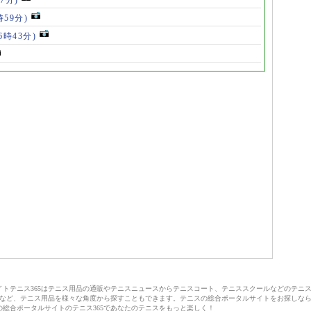
時59分)
(6時43分)
サイトテニス365はテニス用品の通販やテニスニュースからテニスコート、テニススクールなどのテニ
など、テニス用品を様々な角度から探すこともできます。テニスの総合ポータルサイトをお探しな
の総合ポータルサイトのテニス365であなたのテニスをもっと楽しく！