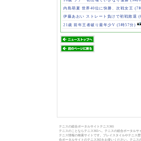
内島萌夏 世界40位に快勝、次戦女王
(7
伊藤あおい ストレート負けで初戦敗退
21歳 前年王者破り最年少V
(5時57分)
テニスの総合ポータルサイトテニス365
テニスのことならテニス365へ。テニスの総合ポータル
テニス情報の検索サイトです。プレイスタイルやテニス歴
合ポータルサイトのテニス365をお使いください。テニス