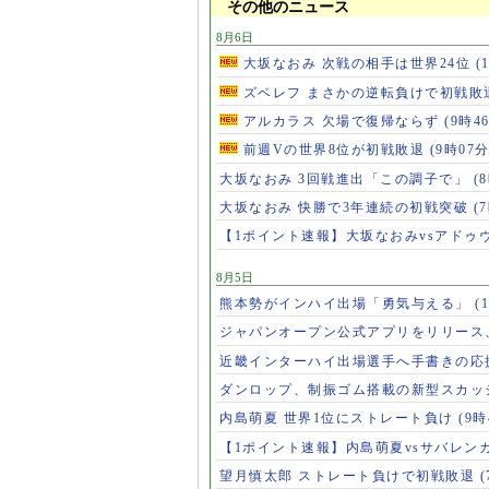
その他のニュース
8月6日
大坂なおみ 次戦の相手は世界24位
(
ズベレフ まさかの逆転負けで初戦敗
アルカラス 欠場で復帰ならず
(9時4
前週Vの世界8位が初戦敗退
(9時07分
大坂なおみ 3回戦進出「この調子で」
(
大坂なおみ 快勝で3年連続の初戦突破
(
【1ポイント速報】大坂なおみvsアドゥ
8月5日
熊本勢がインハイ出場「勇気与える」
(
ジャパンオープン公式アプリをリリース
近畿インターハイ出場選手へ手書きの応
ダンロップ、制振ゴム搭載の新型スカッ
内島萌夏 世界1位にストレート負け
(9時
【1ポイント速報】内島萌夏vsサバレン
望月慎太郎 ストレート負けで初戦敗退