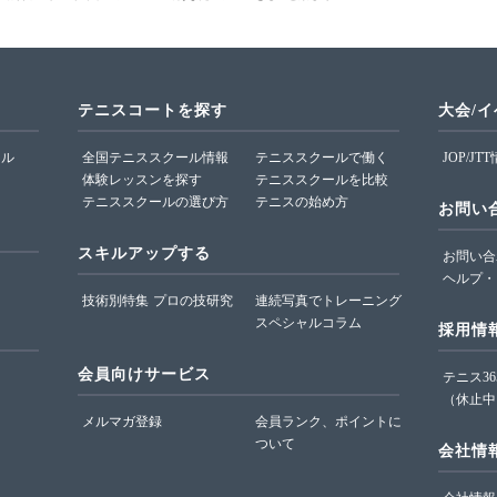
テニスコートを探す
大会/
ール
全国テニススクール情報
テニススクールで働く
JOP/JT
体験レッスンを探す
テニススクールを比較
テニススクールの選び方
テニスの始め方
お問い
スキルアップする
お問い合
ヘルプ・
技術別特集
プロの技研究
連続写真でトレーニング
スペシャルコラム
採用情
会員向けサービス
テニス3
（休止中
メルマガ登録
会員ランク、ポイントに
ついて
会社情