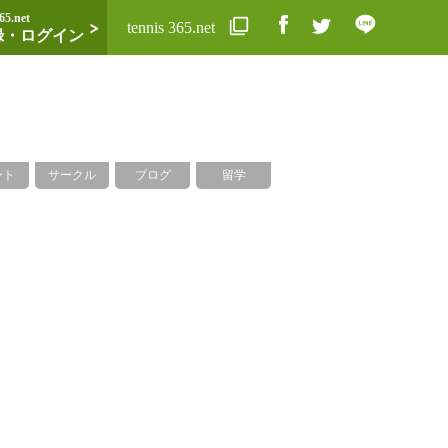
65.net
tennis 365.net
録・ログイン
ント
サークル
ブログ
留学