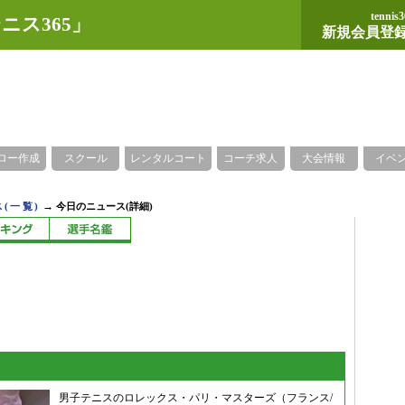
tennis3
ニス365」
新規会員登
ロー作成
スクール
レンタルコート
コーチ求人
大会情報
イベ
→
(一覧)
今日のニュース(詳細)
男子テニスのロレックス・パリ・マスターズ（フランス/