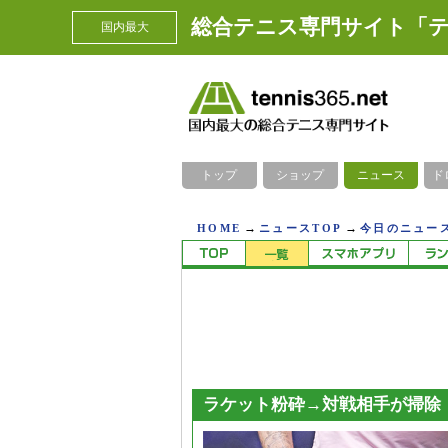
総合テニス専門サイト「テ
国内最大
トップ
ショップ
ニュース
ド
→
→
HOME
ニュースTOP
今日のニュース
ラケット粉砕→対戦相手が掃除