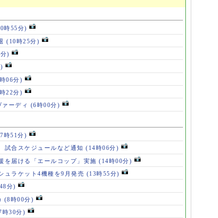
10時55分)
退
(10時25分)
6分)
)
8時06分)
7時22分)
ヴァーディ
(6時00分)
17時51分)
、試合スケジュールなど通知
(14時06分)
援を届ける「エールコップ」実施
(14時00分)
シュラケット4機種を9月発売
(13時55分)
48分)
カ
(8時00分)
(7時30分)