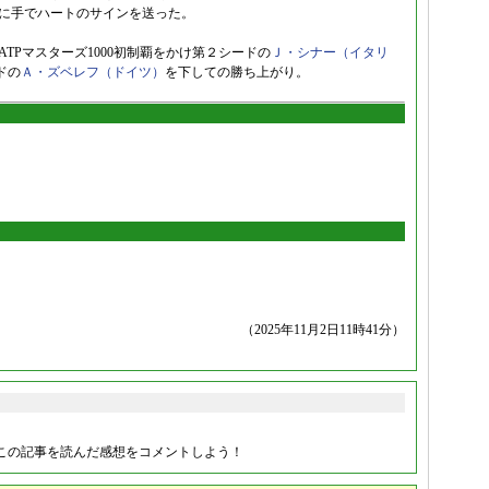
ムに手でハートのサインを送った。
TPマスターズ1000初制覇をかけ第２シードの
Ｊ・シナー（イタリ
ドの
Ａ・ズベレフ（ドイツ）
を下しての勝ち上がり。
（2025年11月2日11時41分）
この記事を読んだ感想をコメントしよう！