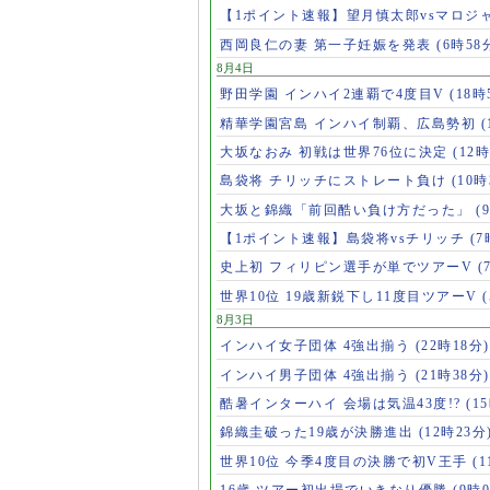
【1ポイント速報】望月慎太郎vsマロジ
西岡良仁の妻 第一子妊娠を発表
(6時58
8月4日
野田学園 インハイ2連覇で4度目V
(18時
精華学園宮島 インハイ制覇、広島勢初
(
大坂なおみ 初戦は世界76位に決定
(12時
島袋将 チリッチにストレート負け
(10時
大坂と錦織「前回酷い負け方だった」
(
【1ポイント速報】島袋将vsチリッチ
(7
史上初 フィリピン選手が単でツアーV
(
世界10位 19歳新鋭下し11度目ツアーV
8月3日
インハイ女子団体 4強出揃う
(22時18分)
インハイ男子団体 4強出揃う
(21時38分)
酷暑インターハイ 会場は気温43度!?
(1
錦織圭破った19歳が決勝進出
(12時23分
世界10位 今季4度目の決勝で初V王手
(
16歳 ツアー初出場でいきなり優勝
(9時