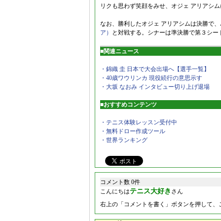
リクも思わず笑顔をみせ、オジェ アリアシ
なお、勝利したオジェ アリアシムは決勝で、A
ア）
と対戦する。シナーは準決勝で第３シー
■関連ニュース
・錦織 圭 日本で大会出場へ【選手一覧】
・40歳ワウリンカ 現役続行の意思示す
・大坂 なおみ インタビュー切り上げ退場
■おすすめコンテンツ
・テニス体験レッスン受付中
・無料ドロー作成ツール
・世界ランキング
コメント数 0件
テニス大好き
こんにちは
さん
右上の「コメントを書く」ボタンを押して、