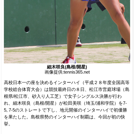
細木咲良(島根/開星)
画像提供:tennis365.net
高校日本一の座を決めるインターハイ（平成２８年度全国高等
学校総合体育大会）は競技最終日の８日、松江市営庭球場（島
根県/松江市、砂入り人工芝）で女子シングルス決勝が行わ
れ、細木咲良（島根/開星）が松田美咲（埼玉/浦和学院）を7-
5, 7-5のストレートで下し、地元開催のインターハイで初優勝
を果たした。島根県勢のインターハイ制覇は、今回が初の快
挙。