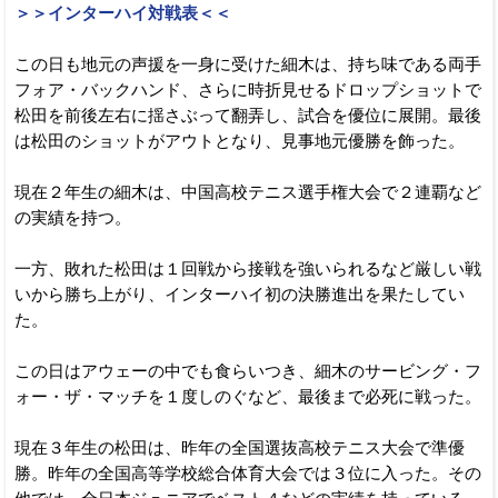
＞＞インターハイ対戦表＜＜
この日も地元の声援を一身に受けた細木は、持ち味である両手
フォア・バックハンド、さらに時折見せるドロップショットで
松田を前後左右に揺さぶって翻弄し、試合を優位に展開。最後
は松田のショットがアウトとなり、見事地元優勝を飾った。
現在２年生の細木は、中国高校テニス選手権大会で２連覇など
の実績を持つ。
一方、敗れた松田は１回戦から接戦を強いられるなど厳しい戦
いから勝ち上がり、インターハイ初の決勝進出を果たしてい
た。
この日はアウェーの中でも食らいつき、細木のサービング・フ
ォー・ザ・マッチを１度しのぐなど、最後まで必死に戦った。
現在３年生の松田は、昨年の全国選抜高校テニス大会で準優
勝。昨年の全国高等学校総合体育大会では３位に入った。その