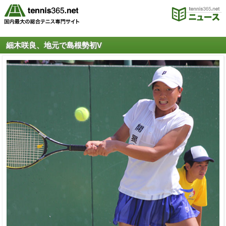
細木咲良、地元で島根勢初V