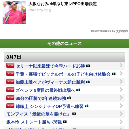
大坂なおみ 4年ぶり東レPPO出場決定
(2026年7月30日)
Recommended by
その他のニュース
8月7日
セリーナ以来最速で今季ハード25勝
千葉・幕張でピックルボールの子ども向け体験会
加藤未唯ペアがヴィーナス組に勝利
ズベレフ 9度目の最終戦出場へ
66分の圧勝で2年連続16強
錦織圭 シンシナティOP予選へ練習
モンフィス「最後の章を書けた」
坂本怜 ストレート勝ちで8強