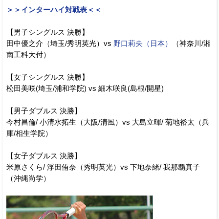
＞＞インターハイ対戦表＜＜
【男子シングルス 決勝】
田中優之介（埼玉/秀明英光）vs
野口莉央（日本）
（神奈川/湘
南工科大付）
【女子シングルス 決勝】
松田美咲(埼玉/浦和学院) vs 細木咲良(島根/開星)
【男子ダブルス 決勝】
今村昌倫/ 小清水拓生（大阪/清風）vs 大島立暉/ 菊地裕太（兵
庫/相生学院）
【女子ダブルス 決勝】
米原さくら/ 浮田侑奈（秀明英光）vs 下地奈緒/ 我那覇真子
（沖縄尚学）