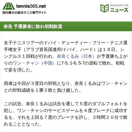
奈良 予選勝者に敗れ初戦敗退
女子テニスツアーのドバイ・デューティー・フリー・テニス選
手権女子（アラブ首長国連邦/ドバイ、ハード）は１６日、シ
ングルス１回戦が行われ、
奈良くるみ（日本）
が予選勝ち上が
りの
ワン・チャン（中国）
に7-5, 1-6, 5-7の逆転で敗れ、初戦
で姿を消した。
両者は今回が３度目の対戦となり、奈良くるみはワン・チャン
との対戦成績を１勝２敗と負け越した。
この試合、奈良くるみは試合を通して５度のダブルフォルトを
犯し、ワン・チャンのサービスゲームを４度ブレークに成功す
るも、それを上回る７度のブレークを許し、２時間２０分で敗
れることとなった。