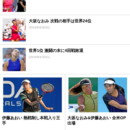
大坂なおみ 次戦の相手は世界24位
(2026年8月6日)
世界1位 激闘の末に4回戦敗退
(2026年8月9日)
伊藤あおい 熱戦制し本戦入り王
大坂なおみ&伊藤あおい 全米OP
手
出場