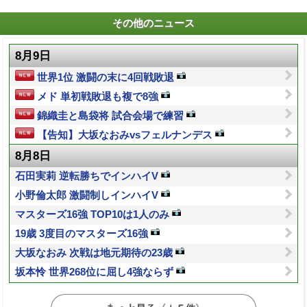
その他のニュース
8月9日
世界1位 激闘の末に4回戦敗退
メド 単初戦敗退も複で8強
錦織圭と島袋将 試合会場で練習
【告知】大坂なおみvsフェルナンデス
8月8日
石田実莉 逆転勝ちでインハイV
小野倫太郎 激闘制しインハイV
マスターズ16強 TOP10は1人のみ
19歳 3度目のマスターズ16強
大坂なおみ 次戦は地元期待の23歳
坂本怜 世界268位に屈し4強ならず