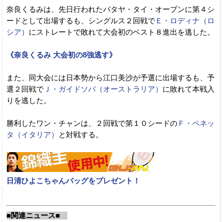
奈良くるみは、先日行われたパタヤ・タイ・オープンに第４シ
ードとして出場するも、シングルス２回戦で
Ｅ・ロディナ（ロ
シア）
にストレートで敗れて大会初のベスト８進出を逃した。
《奈良くるみ 大会初の8強逃す》
また、同大会には日本勢から江口美沙が予選に出場するも、予
選２回戦で
Ｊ・ガイドソバ（オーストラリア）
に敗れて本戦入
りを逃した。
勝利したワン・チャンは、２回戦で第１０シードの
Ｆ・ペネッ
タ（イタリア）
と対戦する。
日清ひよこちゃんバッグをプレゼント！
■関連ニュース■