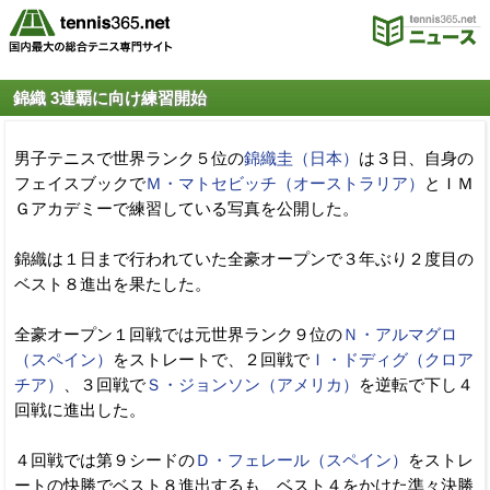
錦織 3連覇に向け練習開始
男子テニスで世界ランク５位の
錦織圭（日本）
は３日、自身の
フェイスブックで
Ｍ・マトセビッチ（オーストラリア）
とＩＭ
Ｇアカデミーで練習している写真を公開した。
錦織は１日まで行われていた全豪オープンで３年ぶり２度目の
ベスト８進出を果たした。
全豪オープン１回戦では元世界ランク９位の
Ｎ・アルマグロ
（スペイン）
をストレートで、２回戦で
Ｉ・ドディグ（クロア
チア）
、３回戦で
Ｓ・ジョンソン（アメリカ）
を逆転で下し４
回戦に進出した。
４回戦では第９シードの
Ｄ・フェレール（スペイン）
をストレ
ートの快勝でベスト８進出するも、ベスト４をかけた準々決勝