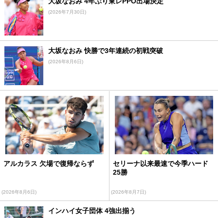
大坂なおみ 4年ぶり東レPPO出場決定
(2026年7月30日)
大坂なおみ 快勝で3年連続の初戦突破
(2026年8月6日)
アルカラス 欠場で復帰ならず
セリーナ以来最速で今季ハード
25勝
(2026年8月6日)
(2026年8月7日)
インハイ女子団体 4強出揃う