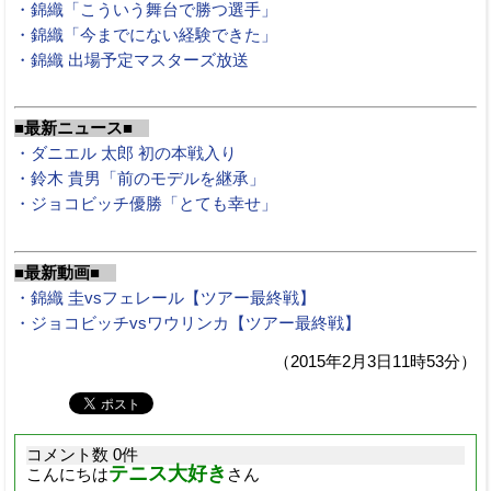
・錦織「こういう舞台で勝つ選手」
・錦織「今までにない経験できた」
・錦織 出場予定マスターズ放送
■最新ニュース■
・ダニエル 太郎 初の本戦入り
・鈴木 貴男「前のモデルを継承」
・ジョコビッチ優勝「とても幸せ」
■最新動画■
・錦織 圭vsフェレール【ツアー最終戦】
・ジョコビッチvsワウリンカ【ツアー最終戦】
（2015年2月3日11時53分）
コメント数 0件
テニス大好き
こんにちは
さん