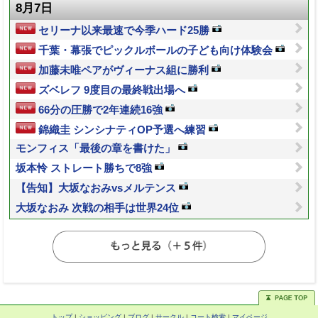
8月7日
セリーナ以来最速で今季ハード25勝
千葉・幕張でピックルボールの子ども向け体験会
加藤未唯ペアがヴィーナス組に勝利
ズベレフ 9度目の最終戦出場へ
66分の圧勝で2年連続16強
錦織圭 シンシナティOP予選へ練習
モンフィス「最後の章を書けた」
坂本怜 ストレート勝ちで8強
【告知】大坂なおみvsメルテンス
大坂なおみ 次戦の相手は世界24位
トップ
|
ショッピング
|
ブログ
|
サークル
|
コート検索
|
マイページ