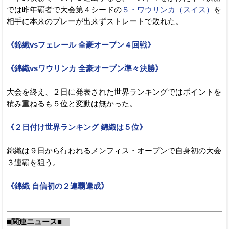
では昨年覇者で大会第４シードの
Ｓ・ワウリンカ（スイス）
を
相手に本来のプレーが出来ずストレートで敗れた。
《錦織vsフェレール 全豪オープン４回戦》
《錦織vsワウリンカ 全豪オープン準々決勝》
大会を終え、２日に発表された世界ランキングではポイントを
積み重ねるも５位と変動は無かった。
《２日付け世界ランキング 錦織は５位》
錦織は９日から行われるメンフィス・オープンで自身初の大会
３連覇を狙う。
《錦織 自信初の２連覇達成》
■関連ニュース■