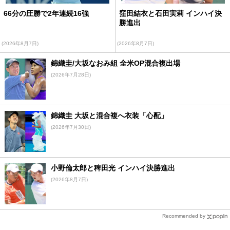
66分の圧勝で2年連続16強
窪田結衣と石田実莉 インハイ決
勝進出
(2026年8月7日)
(2026年8月7日)
錦織圭/大坂なおみ組 全米OP混合複出場
(2026年7月28日)
錦織圭 大坂と混合複へ衣装「心配」
(2026年7月30日)
小野倫太郎と稗田光 インハイ決勝進出
(2026年8月7日)
Recommended by