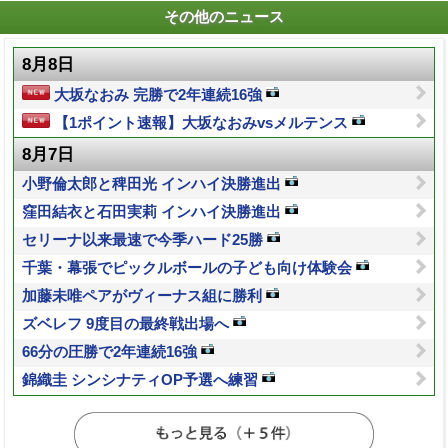
その他のニュース
8月8日
大坂なおみ 完勝で2年連続16強
【1ポイント速報】大坂なおみvsメルテンス
8月7日
小野倫太郎と稗田光 インハイ決勝進出
窪田結衣と石田実莉 インハイ決勝進出
セリーナ以来最速で今季ハード25勝
千葉・幕張でピックルボールの子ども向け体験会
加藤未唯ペアがヴィーナス組に勝利
ズベレフ 9度目の最終戦出場へ
66分の圧勝で2年連続16強
錦織圭 シンシナティOP予選へ練習