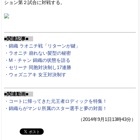
ション第２試合に対戦する。
■関連記事■
・錦織 ラオニチ戦「リターンが鍵」
・ラオニチ 崩れない髪型の秘密
・M・チャン 錦織の状態を語る
・セリーナ 同胞対決制し17連勝
・ウォズニアキ 女王対決制す
■関連動画■
・コートに帰ってきた元王者ロディックを特集！
・錦織らがマンＵ所属のスター選手と夢の対面！
（2014年9月1日13時43分）