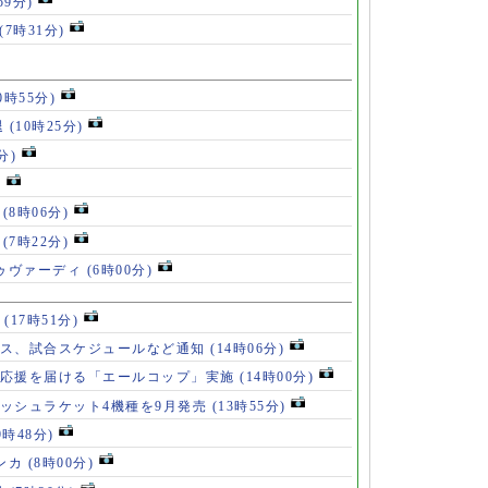
59分)
(7時31分)
0時55分)
退
(10時25分)
分)
)
」
(8時06分)
破
(7時22分)
ドゥヴァーディ
(6時00分)
」
(17時51分)
ース、試合スケジュールなど通知
(14時06分)
の応援を届ける「エールコップ」実施
(14時00分)
ッシュラケット4機種を9月発売
(13時55分)
9時48分)
ンカ
(8時00分)