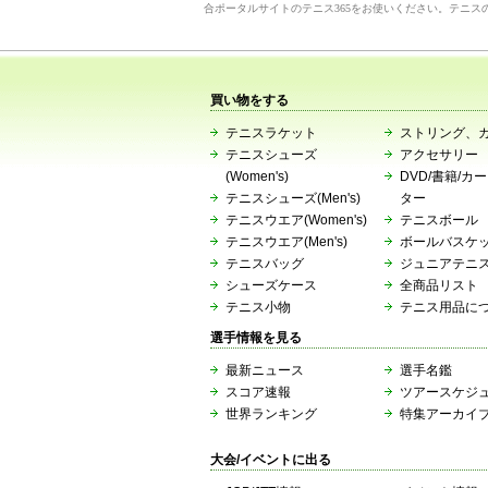
合ポータルサイトのテニス365をお使いください。テニス
買い物をする
テニスラケット
ストリング、
テニスシューズ
アクセサリー
(Women's)
DVD/書籍/カ
テニスシューズ(Men's)
ター
テニスウエア(Women's)
テニスボール
テニスウエア(Men's)
ボールバスケ
テニスバッグ
ジュニアテニ
シューズケース
全商品リスト
テニス小物
テニス用品に
選手情報を見る
最新ニュース
選手名鑑
スコア速報
ツアースケジ
世界ランキング
特集アーカイ
大会/イベントに出る