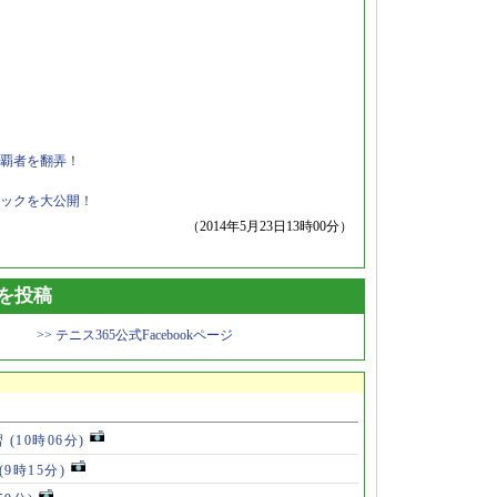
覇者を翻弄！
ックを大公開！
（2014年5月23日13時00分）
トを投稿
>> テニス365公式Facebookページ
習
(10時06分)
(9時15分)