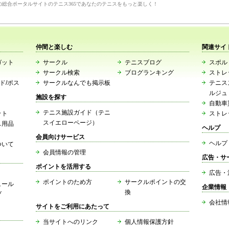
の総合ポータルサイトのテニス365であなたのテニスをもっと楽しく！
仲間と楽しむ
関連サイ
ガット
サークル
テニスブログ
スポルト
サークル検索
ブログランキング
ストレ
ード/ポス
サークルなんでも掲示板
テニス
ルジュ
施設を探す
自動車
テニス施設ガイド（テニ
ット
ストレ
スイエローページ）
ス用品
ヘルプ
会員向けサービス
ヘルプ
ついて
会員情報の管理
広告・サ
ポイントを活用する
広告・
ポイントのため方
サークルポイントの交
ュール
企業情報
換
ブ
会社情
サイトをご利用にあたって
当サイトへのリンク
個人情報保護方針