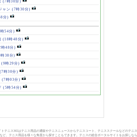
退
(7時30分)
ロジャン
(7時30分)
58分)
8時54分)
初
(18時48分)
2時48分)
0時38分)
」
(9時29分)
(7時30分)
V
(7時03分)
V
(5時54分)
サイトテニス365はテニス用品の通販やテニスニュースからテニスコート、テニススクールなどのテニ
など、テニス用品を様々な角度から探すこともできます。テニスの総合ポータルサイトをお探しな