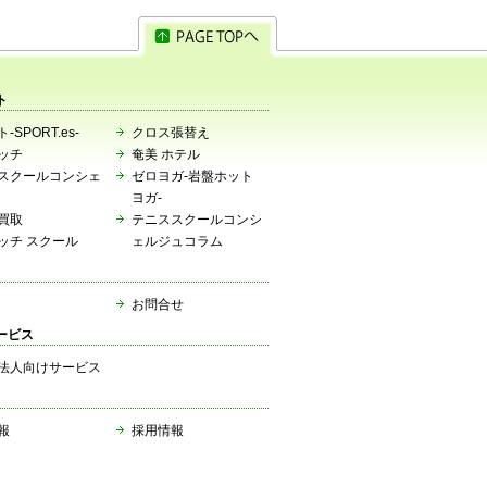
ト
-SPORT.es-
クロス張替え
ッチ
奄美 ホテル
スクールコンシェ
ゼロヨガ-岩盤ホット
ヨガ-
買取
テニススクールコンシ
ッチ スクール
ェルジュコラム
お問合せ
ービス
法人向けサービス
報
採用情報