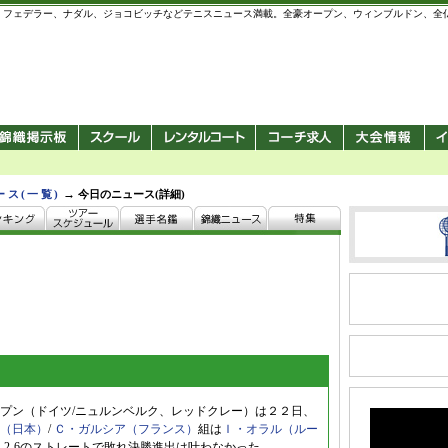
 錦織圭、フェデラー、ナダル、ジョコビッチなどテニスニュース満載。全豪オープン、ウィンブルドン、
→
ース(一覧)
今日のニュース(詳細)
プン（ドイツ/ニュルンベルク、レッドクレー）は２２日、
（日本）
/
Ｃ・ガルシア（フランス）
組は
Ｉ・オラル（ルー
6, 2-6のストレートで敗れ決勝進出は叶わなかった。