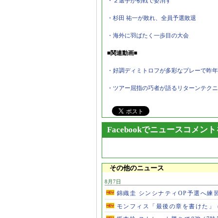
・２選手が初戦で姿消す
・杉田 祐一が敗れ、全員予選敗退
・海外に羽ばたく一歩目の大会
■関連動画■
・好調ディミトロフが多彩なプレーで昨年
・ツアー屈指の巧者が語るリターンテクニ
Facebookでニュースコメン
その他のニュース
8月7日
錦織圭 シンシナティOP予選へ練
モンフィス「最後の章を書けた」