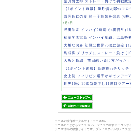
望月慎太郎 ストレート負けで初戦敗
【1ポイント速報】望月慎太郎vsマ
西岡良仁の妻 第一子妊娠を発表
(6時
8月4日
野田学園 インハイ2連覇で4度目V
(1
精華学園宮島 インハイ制覇、広島勢
大坂なおみ 初戦は世界76位に決定
(1
島袋将 チリッチにストレート負け
(1
大坂と錦織「前回酷い負け方だった
【1ポイント速報】島袋将vsチリッチ
史上初 フィリピン選手が単でツアー
世界10位 19歳新鋭下し11度目ツアー
テニスの総合ポータルサイトテニス365
テニスのことならテニス365へ。テニスの総合ポータル
テニス情報の検索サイトです。プレイスタイルやテニス歴