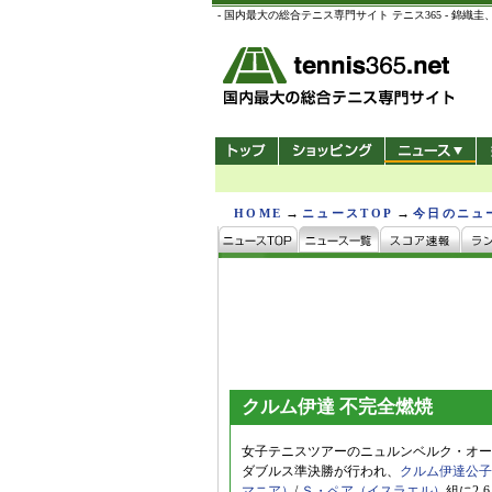
- 国内最大の総合テニス専門サイト テニス365 -
→
→
HOME
ニュースTOP
今日のニュ
クルム伊達 不完全燃焼
女子テニスツアーのニュルンベルク・オー
ダブルス準決勝が行われ、
クルム伊達公子
マニア）
/
Ｓ・ペア（イスラエル）
組に2-