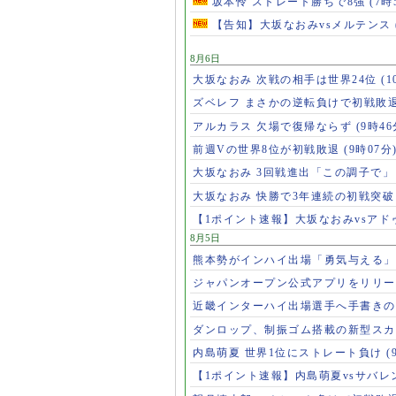
坂本怜 ストレート勝ちで8強
(7時
【告知】大坂なおみvsメルテンス
8月6日
大坂なおみ 次戦の相手は世界24位
(1
ズベレフ まさかの逆転負けで初戦敗
アルカラス 欠場で復帰ならず
(9時46
前週Vの世界8位が初戦敗退
(9時07分
大坂なおみ 3回戦進出「この調子で
大坂なおみ 快勝で3年連続の初戦突
【1ポイント速報】大坂なおみvsア
8月5日
熊本勢がインハイ出場「勇気与える
ジャパンオープン公式アプリをリリ
近畿インターハイ出場選手へ手書き
ダンロップ、制振ゴム搭載の新型スカ
内島萌夏 世界1位にストレート負け
(
【1ポイント速報】内島萌夏vsサバレ