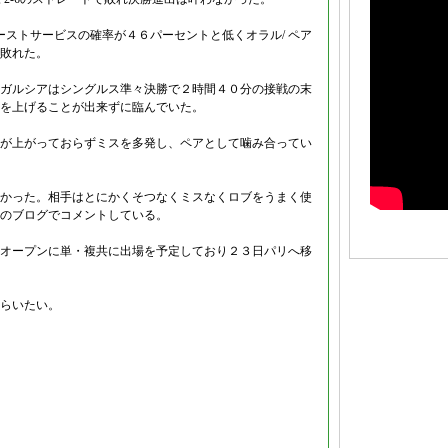
ーストサービスの確率が４６パーセントと低くオラル/ ペア
敗れた。
ガルシアはシングルス準々決勝で２時間４０分の接戦の末
を上げることが出来ずに臨んでいた。
が上がっておらずミスを多発し、ペアとして噛み合ってい
かった。相手はとにかくそつなくミスなくロブをうまく使
のブログでコメントしている。
オープンに単・複共に出場を予定しており２３日パリへ移
らいたい。