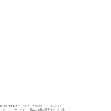
ス施設を探す方まで、便利なテニスの総合ポータルサイト、
ら、テニスニュースやテニス施設の情報が豊富なテニスの総