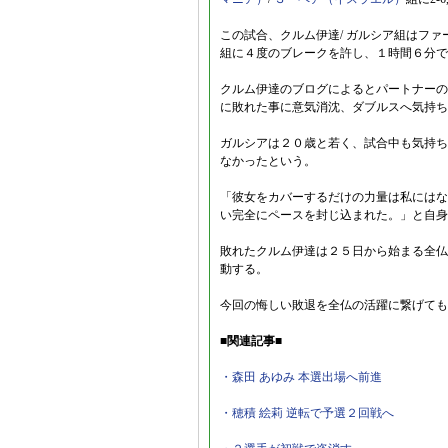
この試合、クルム伊達/ ガルシア組はファ
組に４度のブレークを許し、１時間６分で
クルム伊達のブログによるとパートナーの
に敗れた事に意気消沈、ダブルスへ気持ち
ガルシアは２０歳と若く、試合中も気持ち
なかったという。
「彼女をカバーするだけの力量は私にはな
い完全にペースを封じ込まれた。」と自身
敗れたクルム伊達は２５日から始まる全仏
動する。
今回の悔しい敗退を全仏の活躍に繋げても
■関連記事■
・森田 あゆみ 本選出場へ前進
・穂積 絵莉 逆転で予選２回戦へ