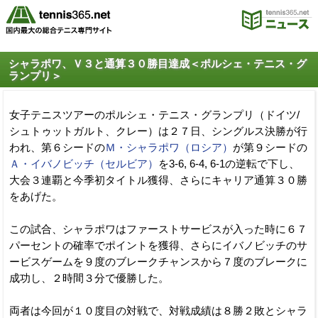
シャラポワ、Ｖ３と通算３０勝目達成＜ポルシェ・テニス・グ
ランプリ＞
女子テニスツアーのポルシェ・テニス・グランプリ（ドイツ/
シュトゥットガルト、クレー）は２７日、シングルス決勝が行
われ、第６シードの
Ｍ・シャラポワ（ロシア）
が第９シードの
Ａ・イバノビッチ（セルビア）
を3-6, 6-4, 6-1の逆転で下し、
大会３連覇と今季初タイトル獲得、さらにキャリア通算３０勝
をあげた。
この試合、シャラポワはファーストサービスが入った時に６７
パーセントの確率でポイントを獲得、さらにイバノビッチのサ
ービスゲームを９度のブレークチャンスから７度のブレークに
成功し、２時間３分で優勝した。
両者は今回が１０度目の対戦で、対戦成績は８勝２敗とシャラ