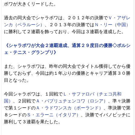
ポワが大きくリードした。
過去の同大会でシャラポワは、２０１２年の決勝で
Ｖ・アザレ
ンカ（ベラルーシ）
、２０１３年の決勝では
Ｎ・リー（中国）
に勝利して２連覇を飾っており、今回は３連覇を達成した。
《シャラポワが大会２連覇達成、通算２９度目の優勝◇ポルシ
ェ・テニス・グランプリ》
また、シャラポワは、昨年の同大会でタイトル獲得してから優
勝しておらず、今回は約１年ぶりの優勝とキャリア通算３０勝
目となった。
今回シャラポワは、１回戦で
Ｌ・サファロバ（チェコ共和
国）
、２回戦で
Ａ・パブリュチェンコワ（ロシア）
、準々決勝
で第１シードの
Ａ・ラドワンスカ（ポーランド）
、準決勝で第
８シードの
Ｓ・エラーニ（イタリア）
、決勝でイバノビッチに
勝利して３連覇を果たした。