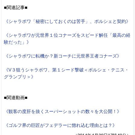
■関連記事■
《シャラポワ「秘密にしておくのは苦手」、ポルシェと契約》
《シャラポワが元世界１位コナーズをスピード解任「最高の経
験だった」》
《シャラポワに転機か？新コーチに元世界王者コナーズ》
《V３狙うシャラポワ、第１シード撃破＜ポルシェ・テニス・
グランプリ＞》
■関連動画■
《観客の度肝を抜くスーパーショットの数々を大公開！》
《ゴルフ界の巨匠がフェデラーに惚れ込む理由とは？》