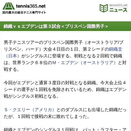
錦織ｖｓエブデンは第３試合＜ブリスベン国際男子＞
男子テニスツアーのブリスベン国際男子（オーストラリア/ブ
リスベン、ハード）大会４日目の１日、第２シードの
錦織圭
（日本）
がシングルスに登場する。初戦となる２回戦で錦織
は、世界ランク６８位の
Ｍ・エブデン（オーストラリア）
と対
戦する。
今回がエブデンと通算３度目の対戦となる錦織。今大会上位４
シードの選手が１回戦を免除されているため、錦織はエブデン
戦がシングルス初戦となる。
Ｓ・クエリー（アメリカ）
とのダブルスにも出場した錦織だっ
たが、１回戦で接戦の末に敗れてしまった。
錦織とエブデンのシングルス１回戦は、パット・ラフター・ア