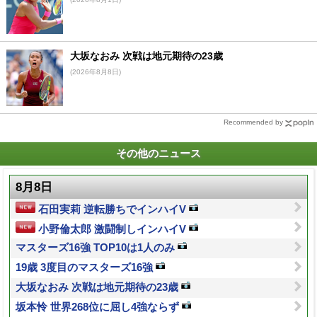
大坂なおみ 次戦は地元期待の23歳
(2026年8月8日)
Recommended by
その他のニュース
8月8日
石田実莉 逆転勝ちでインハイV
小野倫太郎 激闘制しインハイV
マスターズ16強 TOP10は1人のみ
19歳 3度目のマスターズ16強
大坂なおみ 次戦は地元期待の23歳
坂本怜 世界268位に屈し4強ならず