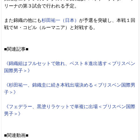
リーナの第３試合で行われる予定。
また錦織の他にも
杉田祐一（日本）
が予選を突破し、本戦１回
戦でＭ・コピル（ルーマニア）と対戦する。
■関連記事■
《錦織組はフルセットで敗れ、ベスト８進出逃す＜ブリスベン
国際男子＞》
《杉田祐一、錦織圭に続き本戦出場決める＜ブリスベン国際男
子＞》
《フェデラー、黒塗りラケットで単複に出場＜ブリスベン国際
男子＞》
■関連動画■