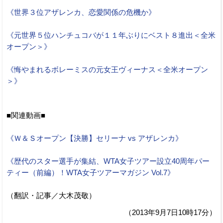
《世界３位アザレンカ、恋愛関係の危機か》
《元世界５位ハンチュコバが１１年ぶりにベスト８進出＜全米
オープン＞》
《悔やまれるボレーミスの元女王ヴィーナス＜全米オープン
＞》
■関連動画■
《Ｗ＆Ｓオープン【決勝】セリーナ vs アザレンカ》
《歴代のスター選手が集結、WTA女子ツアー設立40周年パー
ティー（前編）！WTA女子ツアーマガジン Vol.7》
（翻訳・記事／大木茂敬）
（2013年9月7日10時17分）