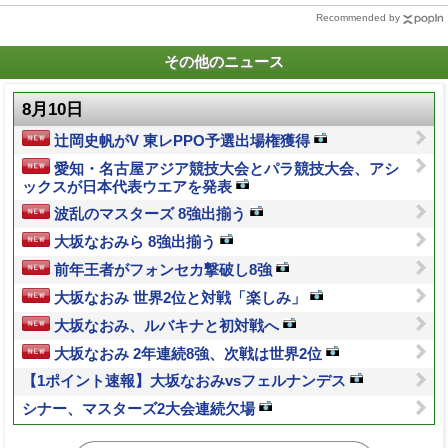
Recommended by
その他のニュース
8月10日
辻岡史帆がV 東レPPO予選出場権獲得
愛知・名古屋アジア競技大会とパラ競技大会、アシ
ックスが日本代表ウエアを発表
波乱のマスターズ 8強出揃う
大坂なおみら 8強出揃う
前年王者がフォンセカ撃破し8強
大坂なおみ 世界2位と対戦「楽しみ」
大坂なおみ、ルバキナと初対戦へ
大坂なおみ 2年連続8強、次戦は世界2位
【1ポイント速報】大坂なおみvsフェルナンデス
シナー、マスターズ2大会連続欠場