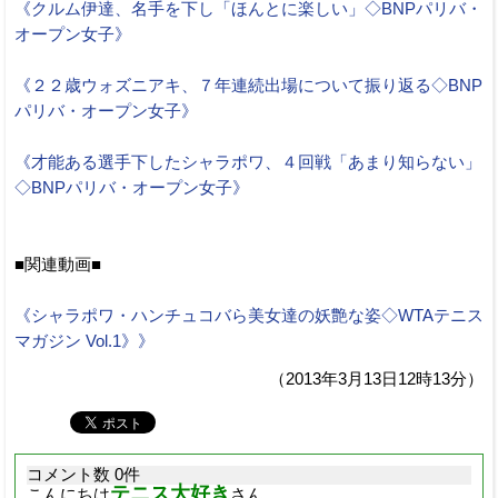
《クルム伊達、名手を下し「ほんとに楽しい」◇BNPパリバ・
オープン女子》
《２２歳ウォズニアキ、７年連続出場について振り返る◇BNP
パリバ・オープン女子》
《才能ある選手下したシャラポワ、４回戦「あまり知らない」
◇BNPパリバ・オープン女子》
■関連動画■
《シャラポワ・ハンチュコバら美女達の妖艶な姿◇WTAテニス
マガジン Vol.1》》
（2013年3月13日12時13分）
コメント数 0件
テニス大好き
こんにちは
さん