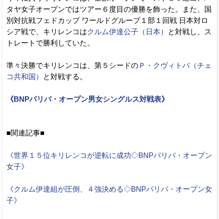
タヤ女子オープンではツアー６度目の優勝を飾った。また、国
別対抗戦フェドカップ ワールドグループ１部１回戦 日本対ロ
シア戦で、キリレンコは
クルム伊達公子（日本）
と対戦し、ス
トレートで勝利していた。
準々決勝でキリレンコは、第５シードの
Ｐ・クヴィトバ（チェ
コ共和国）
と対戦する。
《BNPパリバ・オープン男女シングルス対戦表》
■関連記事■
《世界１５位キリレンコが逆転に成功◇BNPパリバ・オープン
女子》
《クルム伊達組が圧倒、４強決める◇BNPパリバ・オープン女
子》