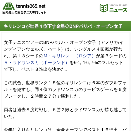
キリレンコが世界４位下す金星◇BNPパリバ・オープン女子
女子テニスツアーのBNPパリバ・オープン女子（アメリカ/イ
ンディアンウェルズ、ハード）は、シングルス４回戦が行わ
れ、第１３シードの
Ｍ・キリレンコ（ロシア）
が第３シードの
Ａ・ラドワンスカ（ポーランド）
を6-1, 4-6, 7-5のフルセット
で下し、ベスト８進出を決めた。
この試合、世界ランク１５位のキリレンコは６本のダブルフォ
ルトを犯すも、同４位のラドワンスカのサービスゲームを６度
ブレークし、２時間２７分で勝利した。
両者は過去８度対戦し、６勝２敗とラドワンスカが勝ち越して
いた。
今年に入りキリレンコは、全豪オープンでベスト１６進出、パ