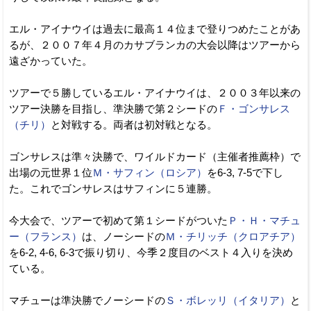
エル・アイナウイは過去に最高１４位まで登りつめたことがあ
るが、２００７年４月のカサブランカの大会以降はツアーから
遠ざかっていた。
ツアーで５勝しているエル・アイナウイは、２００３年以来の
ツアー決勝を目指し、準決勝で第２シードの
Ｆ・ゴンサレス
（チリ）
と対戦する。両者は初対戦となる。
ゴンサレスは準々決勝で、ワイルドカード（主催者推薦枠）で
出場の元世界１位
Ｍ・サフィン（ロシア）
を6-3, 7-5で下し
た。これでゴンサレスはサフィンに５連勝。
今大会で、ツアーで初めて第１シードがついた
Ｐ・Ｈ・マチュ
ー（フランス）
は、ノーシードの
Ｍ・チリッチ（クロアチア）
を6-2, 4-6, 6-3で振り切り、今季２度目のベスト４入りを決め
ている。
マチューは準決勝でノーシードの
Ｓ・ボレッリ（イタリア）
と