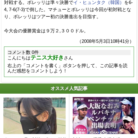
対戦する。ボレッリは準々決勝で
イ・ヒュンタク（韓国）
を6-
4, 7-6(7-3)で倒した。マチューとボレッリは今回が初対戦とな
り、ボレッリはツアー初の決勝進出を目指す。
今大会の優勝賞金は９万２,３００ドル。
（2008年5月3日10時41分）
コメント数 0件
テニス大好き
こんにちは
さん
右上の「コメントを書く」ボタンを押して、この記事を読
んだ感想をコメントしよう！
オススメ人気記事