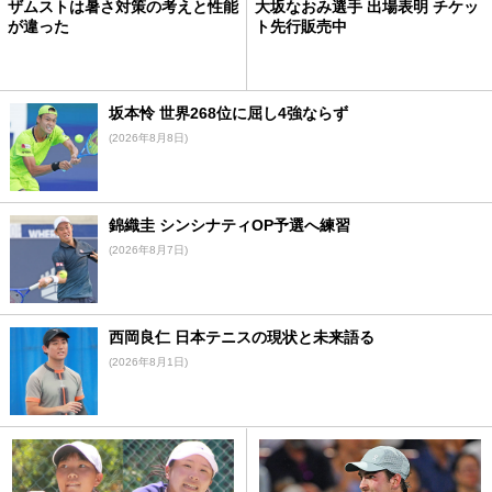
ザムストは暑さ対策の考えと性能
大坂なおみ選手 出場表明 チケッ
が違った
ト先行販売中
坂本怜 世界268位に屈し4強ならず
(2026年8月8日)
錦織圭 シンシナティOP予選へ練習
(2026年8月7日)
西岡良仁 日本テニスの現状と未来語る
(2026年8月1日)