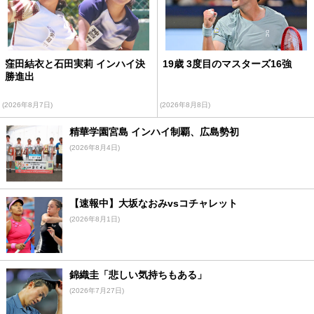
窪田結衣と石田実莉 インハイ決
19歳 3度目のマスターズ16強
勝進出
(2026年8月7日)
(2026年8月8日)
精華学園宮島 インハイ制覇、広島勢初
(2026年8月4日)
【速報中】大坂なおみvsコチャレット
(2026年8月1日)
錦織圭「悲しい気持ちもある」
(2026年7月27日)