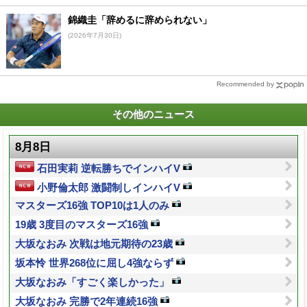
錦織圭「辞めるに辞められない」
(2026年7月30日)
Recommended by
その他のニュース
8月8日
石田実莉 逆転勝ちでインハイV
小野倫太郎 激闘制しインハイV
マスターズ16強 TOP10は1人のみ
19歳 3度目のマスターズ16強
大坂なおみ 次戦は地元期待の23歳
坂本怜 世界268位に屈し4強ならず
大坂なおみ「すごく楽しかった」
大坂なおみ 完勝で2年連続16強