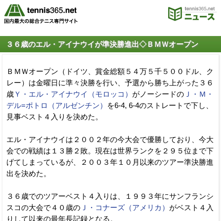
３６歳のエル・アイナウイが準決勝進出◇ＢＭＷオープン
ＢＭＷオープン（ドイツ、賞金総額５４万５千５００ドル、ク
レー）は金曜日に準々決勝を行い、予選から勝ち上がった３６
歳
Ｙ・エル・アイナウイ（モロッコ）
がノーシードの
Ｊ・Ｍ・
デル=ポトロ（アルゼンチン）
を6-4, 6-4のストレートで下し、
見事ベスト４入りを決めた。
エル・アイナウイは２００２年の今大会で優勝しており、今大
会での戦績は１３勝２敗。現在は世界ランクを２９５位まで下
げてしまっているが、２００３年１０月以来のツアー準決勝進
出を決めた。
３６歳でのツアーベスト４入りは、１９９３年にサンフランシ
スコの大会で４０歳の
Ｊ・コナーズ（アメリカ）
がベスト４入
りして以来の最年長記録となる。