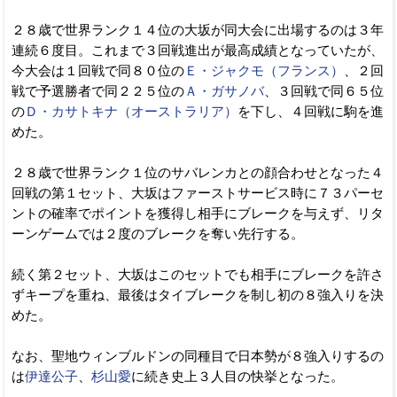
２８歳で世界ランク１４位の大坂が同大会に出場するのは３年
連続６度目。これまで３回戦進出が最高成績となっていたが、
今大会は１回戦で同８０位の
Ｅ・ジャクモ（フランス）
、２回
戦で予選勝者で同２２５位の
Ａ・ガサノバ
、３回戦で同６５位
の
Ｄ・カサトキナ（オーストラリア）
を下し、４回戦に駒を進
めた。
２８歳で世界ランク１位のサバレンカとの顔合わせとなった４
回戦の第１セット、大坂はファーストサービス時に７３パーセ
ントの確率でポイントを獲得し相手にブレークを与えず、リタ
ーンゲームでは２度のブレークを奪い先行する。
続く第２セット、大坂はこのセットでも相手にブレークを許さ
ずキープを重ね、最後はタイブレークを制し初の８強入りを決
めた。
なお、聖地ウィンブルドンの同種目で日本勢が８強入りするの
は
伊達公子
、
杉山愛
に続き史上３人目の快挙となった。