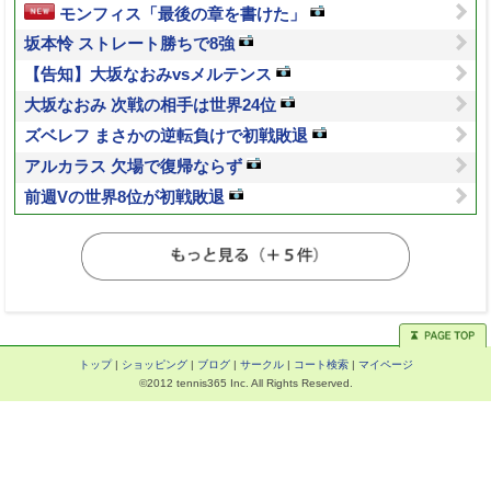
モンフィス「最後の章を書けた」
坂本怜 ストレート勝ちで8強
【告知】大坂なおみvsメルテンス
大坂なおみ 次戦の相手は世界24位
ズベレフ まさかの逆転負けで初戦敗退
アルカラス 欠場で復帰ならず
前週Vの世界8位が初戦敗退
トップ
|
ショッピング
|
ブログ
|
サークル
|
コート検索
|
マイページ
©2012 tennis365 Inc. All Rights Reserved.