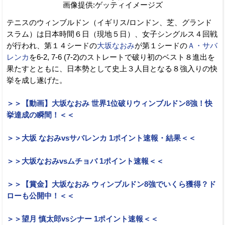
画像提供:ゲッティイメージズ
テニスのウィンブルドン（イギリス/ロンドン、芝、グランド
スラム）は日本時間６日（現地５日）、女子シングルス４回戦
が行われ、第１４シードの
大坂なおみ
が第１シードの
Ａ・サバ
レンカ
を6-2, 7-6 (7-2)のストレートで破り初のベスト８進出を
果たすとともに、日本勢として史上３人目となる８強入りの快
挙を成し遂げた。
＞＞【動画】大坂なおみ 世界1位破りウィンブルドン8強！快
挙達成の瞬間！＜＜
＞＞大坂 なおみvsサバレンカ 1ポイント速報・結果＜＜
＞＞大坂なおみvsムチョバ 1ポイント速報＜＜
＞＞【賞金】大坂なおみ ウィンブルドン8強でいくら獲得？ド
ローも公開中！＜＜
＞＞望月 慎太郎vsシナー 1ポイント速報＜＜