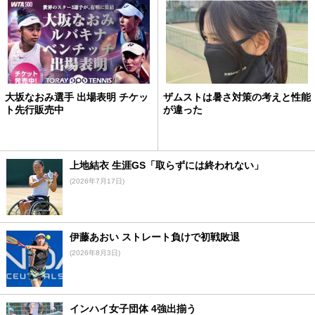
大坂なおみ選手 出場表明 チケッ
ザムストは暑さ対策の考えと性能
ト先行販売中
が違った
上地結衣 生涯GS「取らずには終われない」
(2026年7月17日)
伊藤あおい ストレート負けで初戦敗退
(2026年8月3日)
インハイ女子団体 4強出揃う