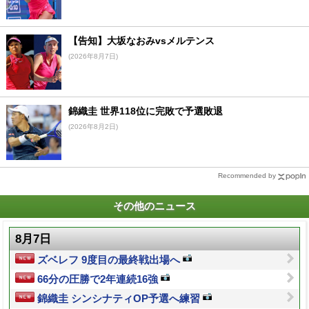
【告知】大坂なおみvsメルテンス
(2026年8月7日)
錦織圭 世界118位に完敗で予選敗退
(2026年8月2日)
Recommended by
その他のニュース
8月7日
ズベレフ 9度目の最終戦出場へ
66分の圧勝で2年連続16強
錦織圭 シンシナティOP予選へ練習