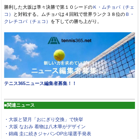
勝利した大坂は準々決勝で第１０シードの
Ｋ・ムチョバ（チェ
コ）
と対戦する。ムチョバは４回戦で世界ランク３８位の
Ｂ・
クレチコバ（チェコ）
を下しての勝ち上がり。
テニス365ニュース編集者募集！！
■関連ニュース
・大坂と望月「おにぎり交換」で快挙
・大坂 なおみ 着物は八木華がデザイン
・錦織 圭に続きジャパンOP出場選手発表