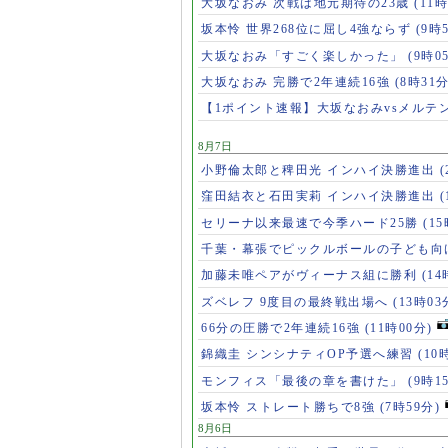
大坂なおみ 次戦は地元期待の23歳
(11時
坂本怜 世界268位に屈し4強ならず
(9時
大坂なおみ「すごく楽しかった」
(9時0
大坂なおみ 完勝で2年連続16強
(8時31分
【1ポイント速報】大坂なおみvsメルテ
8月7日
小野倫太郎と稗田光 インハイ決勝進出
(
窪田結衣と石田実莉 インハイ決勝進出
(
セリーナ以来最速で今季ハード25勝
(1
千葉・幕張でピックルボールの子ども向
加藤未唯ペアがヴィーナス組に勝利
(14
ズベレフ 9度目の最終戦出場へ
(13時03
66分の圧勝で2年連続16強
(11時00分)
錦織圭 シンシナティOP予選へ練習
(10
モンフィス「最後の章を書けた」
(9時1
坂本怜 ストレート勝ちで8強
(7時59分)
8月6日