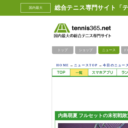
総合テニス専門サイト「テ
国内最大
トップ
ショップ
ニュース
ド
→
→
HOME
ニュースTOP
今日のニュース
内島萌夏 フルセットの末初戦敗