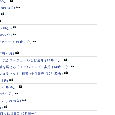
55分)
10時25分)
8時06分)
7時22分)
ヴァーディ
(6時00分)
17時51分)
、試合スケジュールなど通知
(14時06分)
援を届ける「エールコップ」実施
(14時00分)
シュラケット4機種を9月発売
(13時55分)
48分)
カ
(8時00分)
(7時30分)
ャン
(7時30分)
分)
 個人戦 3日目
(0時00分)