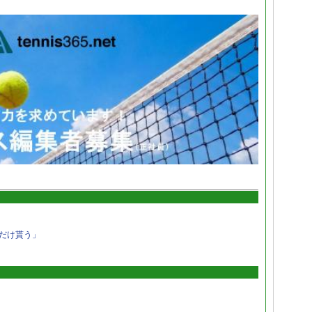
だけ貰う」