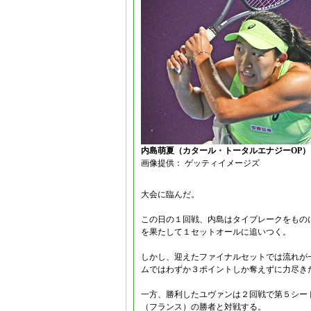
内島萌夏（カタール・トータルエナジーOP）
画像提供： ゲッティイメージズ
大会に臨んだ。
この日の１回戦、内島はタイブレークをもの
を果たして１セットオールに追いつく。
しかし、迎えたファイナルセットでは流れが
ムではわずか３ポイントしか奪えずに力尽き
一方、勝利したユヴァンは２回戦で第５シー
（フランス）の勝者と対戦する。