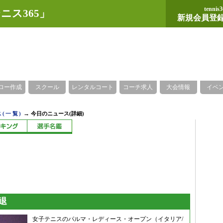
tennis3
ニス365」
新規会員登
ロー作成
スクール
レンタルコート
コーチ求人
大会情報
イベ
→
(一覧)
今日のニュース(詳細)
退
女子テニスのパルマ・レディース・オープン（イタリア/