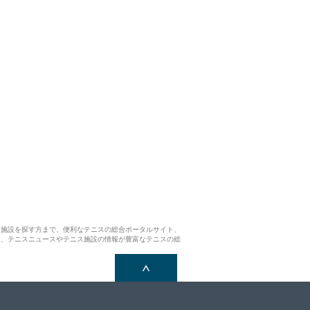
ス施設を探す方まで、便利なテニスの総合ポータルサイト、
ら、テニスニュースやテニス施設の情報が豊富なテニスの総