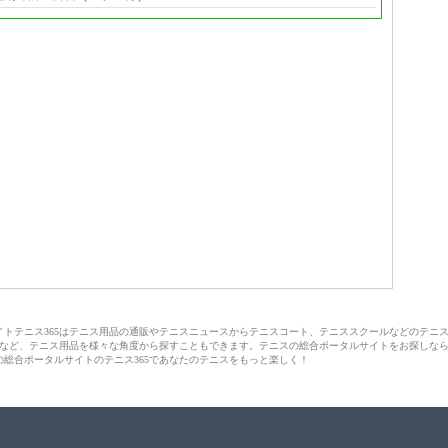
サイトテニス365はテニス用品の通販やテニスニュースからテニスコート、テニススクールなどのテニ
など、テニス用品を様々な角度から探すこともできます。テニスの総合ポータルサイトをお探しな
の総合ポータルサイトのテニス365であなたのテニスをもっと楽しく！