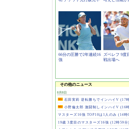
66分の圧勝で2年連続16
ズベレフ 9度
強
戦出場へ
その他のニュース
8月8日
石田実莉 逆転勝ちでインハイV
(17
小野倫太郎 激闘制しインハイV
(16
マスターズ16強 TOP10は1人のみ
(14時
19歳 3度目のマスターズ16強
(12時59分