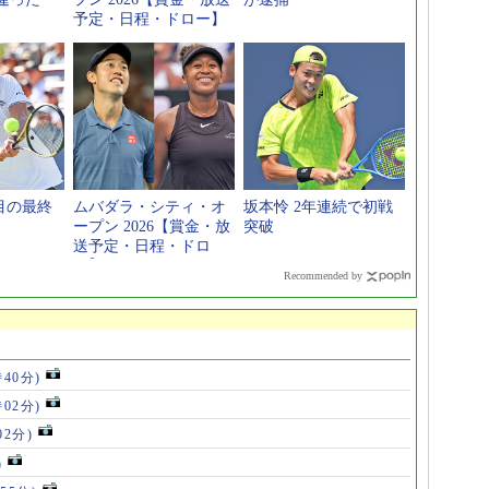
予定・日程・ドロー】
目の最終
ムバダラ・シティ・オ
坂本怜 2年連続で初戦
ープン 2026【賞金・放
突破
送予定・日程・ドロ
ー】
Recommended by
時40分)
時02分)
02分)
)