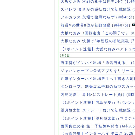
大坂なおみ 次戦の相手は世界24位
(10時
ズベレフ まさかの逆転負けで初戦敗退
(
アルカラス 欠場で復帰ならず
(9時46分)
前週Vの世界8位が初戦敗退
(9時07分)
大坂なおみ 3回戦進出「この調子で」
(
大坂なおみ 快勝で3年連続の初戦突破
(
【1ポイント速報】大坂なおみvsアドゥ
8月5日
熊本勢がインハイ出場「勇気与える」
(
ジャパンオープン公式アプリをリリース
近畿インターハイ出場選手へ手書きの応
ダンロップ、制振ゴム搭載の新型スカッ
内島萌夏 世界1位にストレート負け
(9時
【1ポイント速報】内島萌夏vsサバレン
望月慎太郎 ストレート負けで初戦敗退
【1ポイント速報】望月慎太郎vsマロジ
西岡良仁の妻 第一子妊娠を発表
(6時58
【写真特集】インターハイ テニス 2026