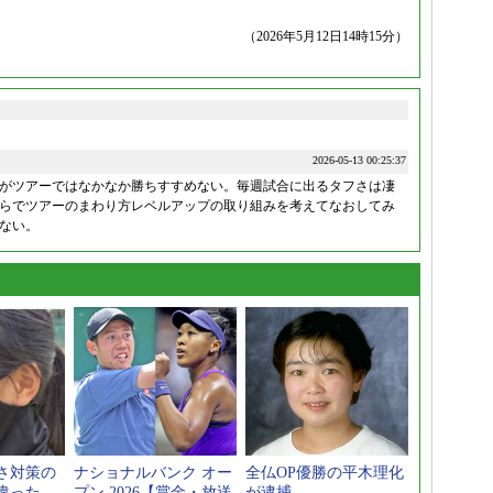
（2026年5月12日14時15分）
2026-05-13 00:25:37
がツアーではなかなか勝ちすすめない。毎週試合に出るタフさは凄
らでツアーのまわり方レベルアップの取り組みを考えてなおしてみ
ない。
さ対策の
ナショナルバンク オー
全仏OP優勝の平木理化
違った
プン 2026【賞金・放送
が逮捕