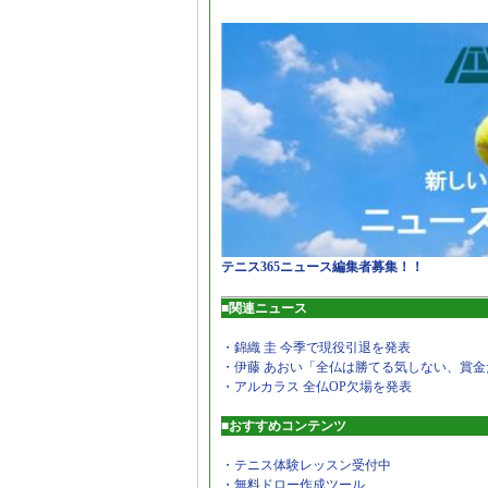
テニス365ニュース編集者募集！！
■関連ニュース
・錦織 圭 今季で現役引退を発表
・伊藤 あおい「全仏は勝てる気しない、賞金
・アルカラス 全仏OP欠場を発表
■おすすめコンテンツ
・テニス体験レッスン受付中
・無料ドロー作成ツール