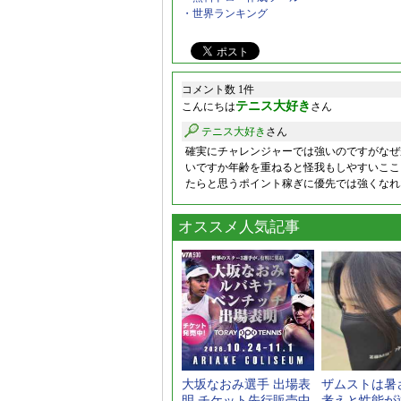
・世界ランキング
コメント数 1件
テニス大好き
こんにちは
さん
テニス大好き
さん
確実にチャレンジャーでは強いのですがなぜ
いですか年齢を重ねると怪我もしやすいここ
たらと思うポイント稼ぎに優先では強くなれ
オススメ人気記事
大坂なおみ選手 出場表
ザムストは暑
明 チケット先行販売中
考えと性能が