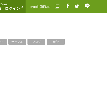
65.net
tennis 365.net
録・ログイン
ント
サークル
ブログ
留学