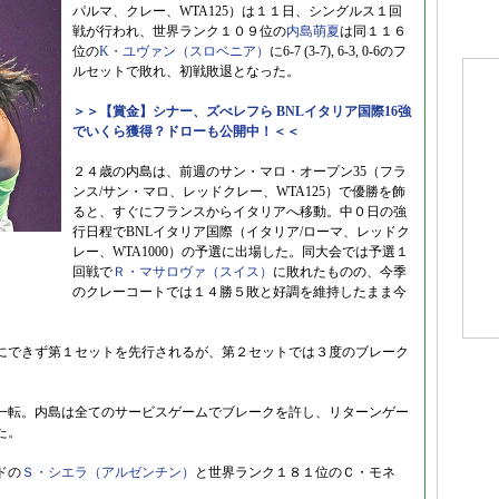
パルマ、クレー、WTA125）は１１日、シングルス１回
戦が行われ、世界ランク１０９位の
内島萌夏
は同１１６
位の
K・ユヴァン（スロベニア）
に6-7 (3-7), 6-3, 0-6のフ
ルセットで敗れ、初戦敗退となった。
＞＞【賞金】シナー、ズべレフら BNLイタリア国際16強
でいくら獲得？ドローも公開中！＜＜
２４歳の内島は、前週のサン・マロ・オープン35（フラ
ンス/サン・マロ、レッドクレー、WTA125）で優勝を飾
ると、すぐにフランスからイタリアへ移動。中０日の強
行日程でBNLイタリア国際（イタリア/ローマ、レッドク
レー、WTA1000）の予選に出場した。同大会では予選１
回戦で
Ｒ・マサロヴァ（スイス）
に敗れたものの、今季
のクレーコートでは１４勝５敗と好調を維持したまま今
にできず第１セットを先行されるが、第２セットでは３度のブレーク
一転。内島は全てのサービスゲームでブレークを許し、リターンゲー
た。
ドの
Ｓ・シエラ（アルゼンチン）
と世界ランク１８１位のＣ・モネ