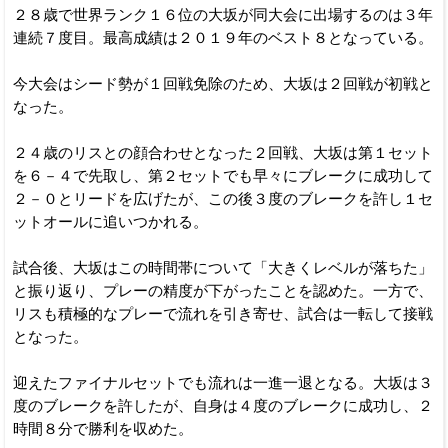
２８歳で世界ランク１６位の大坂が同大会に出場するのは３年
連続７度目。最高成績は２０１９年のベスト８となっている。
今大会はシード勢が１回戦免除のため、大坂は２回戦が初戦と
なった。
２４歳のリスとの顔合わせとなった２回戦、大坂は第１セット
を６－４で先取し、第２セットでも早々にブレークに成功して
２－０とリードを広げたが、この後３度のブレークを許し１セ
ットオールに追いつかれる。
試合後、大坂はこの時間帯について「大きくレベルが落ちた」
と振り返り、プレーの精度が下がったことを認めた。一方で、
リスも積極的なプレーで流れを引き寄せ、試合は一転して接戦
となった。
迎えたファイナルセットでも流れは一進一退となる。大坂は３
度のブレークを許したが、自身は４度のブレークに成功し、２
時間８分で勝利を収めた。