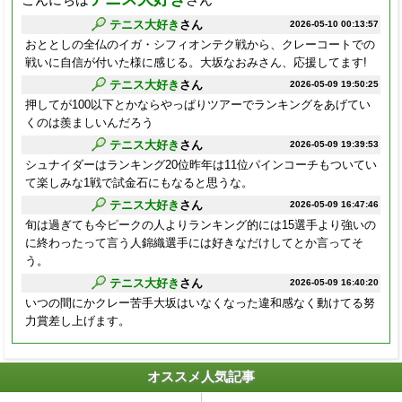
テニス大好き
さん
2026-05-10 00:13:57
おととしの全仏のイガ・シフィオンテク戦から、クレーコートでの
戦いに自信が付いた様に感じる。大坂なおみさん、応援してます!
テニス大好き
さん
2026-05-09 19:50:25
押してが100以下とかならやっぱりツアーでランキングをあげてい
くのは羨ましいんだろう
テニス大好き
さん
2026-05-09 19:39:53
シュナイダーはランキング20位昨年は11位パインコーチもついてい
て楽しみな1戦で試金石にもなると思うな。
テニス大好き
さん
2026-05-09 16:47:46
旬は過ぎても今ピークの人よりランキング的には15選手より強いの
に終わったって言う人錦織選手には好きなだけしてとか言ってそ
う。
テニス大好き
さん
2026-05-09 16:40:20
いつの間にかクレー苦手大坂はいなくなった違和感なく動けてる努
力賞差し上げます。
オススメ人気記事