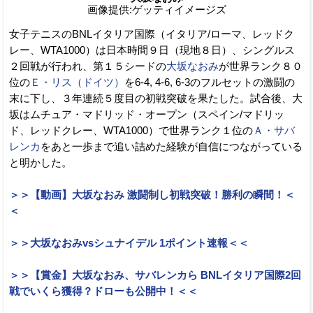
画像提供:ゲッティイメージズ
女子テニスのBNLイタリア国際（イタリア/ローマ、レッドク
レー、WTA1000）は日本時間９日（現地８日）、シングルス
２回戦が行われ、第１５シードの
大坂なおみ
が世界ランク８０
位の
Ｅ・リス（ドイツ）
を6-4, 4-6, 6-3のフルセットの激闘の
末に下し、３年連続５度目の初戦突破を果たした。試合後、大
坂はムチュア・マドリッド・オープン（スペイン/マドリッ
ド、レッドクレー、WTA1000）で世界ランク１位の
Ａ・サバ
レンカ
をあと一歩まで追い詰めた経験が自信につながっている
と明かした。
＞＞【動画】大坂なおみ 激闘制し初戦突破！勝利の瞬間！＜
＜
＞＞大坂なおみvsシュナイデル 1ポイント速報＜＜
＞＞【賞金】大坂なおみ、サバレンカら BNLイタリア国際2回
戦でいくら獲得？ドローも公開中！＜＜