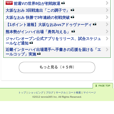
前週Vの世界8位が初戦敗退
大坂なおみ 3回戦進出「この調子で」
大坂なおみ 快勝で3年連続の初戦突破
【1ポイント速報】大坂なおみvsアドゥヴァーディ
熊本勢がインハイ出場「勇気与える」
ジャパンオープン公式アプリをリリース、試合スケジュ
ールなど通知
近畿インターハイ出場選手へ手書きの応援を届ける「エ
ールコップ」実施
トップ
|
ショッピング
|
ブログ
|
サークル
|
コート検索
|
マイページ
©2012 tennis365 Inc. All Rights Reserved.