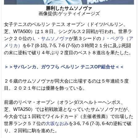
勝利したサムソノヴァ
画像提供:ゲッティイメージズ
女子テニスのベルリン テニス オープン（ドイツ/ベルリン、
芝、WTA500）は１８日、シングルス２回戦が行われ、世界ラ
ンク２０位の
Ｌ・サムソノヴァ
が第３シードの
Ｊ・ペグラ（ア
メリカ）
を6-7 (8-10), 7-5, 7-6 (7-5)の３時間２１分に及ぶ死闘
の末に逆転で破り４年ぶり２度目のベスト８進出を果たした。
＞＞サバレンカ、ガウフら ベルリン テニスOP組合せ＜＜
２６歳のサムソノヴァが同大会に出場するのは５年連続５度
目。２０２１年には優勝を飾っている。
前週のリベマ・オープン（オランダ/スヘルトーヘンボス、
芝、WTA250）では初戦敗退となっていたサムソノヴァだが、
今大会では１回戦でワイルドカード（主催者推薦）で出場した
世界ランク５７位の
大坂なおみ
を3-6, 7-6 (7-3), 6-4の逆転で破
り、２回戦に駒を進めた。