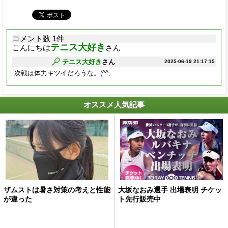
コメント数 1件
テニス大好き
こんにちは
さん
テニス大好き
さん
2025-06-19 21:17:15
次戦は体力キツイだろうな。(^^;
オススメ人気記事
ザムストは暑さ対策の考えと性能
大坂なおみ選手 出場表明 チケッ
が違った
ト先行販売中