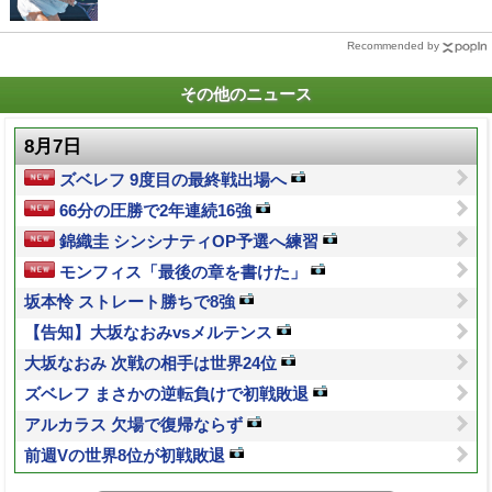
Recommended by
その他のニュース
8月7日
ズベレフ 9度目の最終戦出場へ
66分の圧勝で2年連続16強
錦織圭 シンシナティOP予選へ練習
モンフィス「最後の章を書けた」
坂本怜 ストレート勝ちで8強
【告知】大坂なおみvsメルテンス
大坂なおみ 次戦の相手は世界24位
ズベレフ まさかの逆転負けで初戦敗退
アルカラス 欠場で復帰ならず
前週Vの世界8位が初戦敗退