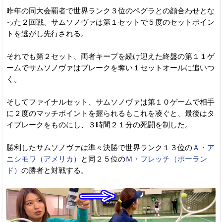
昨年の同大会覇者で世界ランク３位のペグラとの顔合わせとな
った２回戦、サムソノヴァは第１セットで５度のセットポイン
トを逃がし先行される。
それでも第２セット、両者キープを続け迎えた終盤の第１１ゲ
ームでサムソノヴァはブレークを奪い１セットオールに追いつ
く。
そしてファイナルセット、サムソノヴァは第１０ゲームで相手
に２度のマッチポイントを握られるもこれを凌ぐと、最後はタ
イブレークをものにし、３時間２１分の死闘を制した。
勝利したサムソノヴァは準々決勝で世界ランク１３位の
Ａ・ア
ニシモワ（アメリカ）
と同２５位の
Ｍ・フレッチ（ポーラン
ド）
の勝者と対戦する。