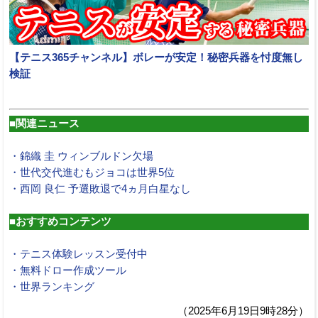
【テニス365チャンネル】ボレーが安定！秘密兵器を忖度無し
検証
■関連ニュース
・錦織 圭 ウィンブルドン欠場
・世代交代進むもジョコは世界5位
・西岡 良仁 予選敗退で4ヵ月白星なし
■おすすめコンテンツ
・テニス体験レッスン受付中
・無料ドロー作成ツール
・世界ランキング
（2025年6月19日9時28分）