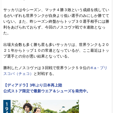
サッカリは今シーズン、マッチ４勝３敗という成績を残してい
るがいずれも世界ランクが自身より低い選手のみにしか勝てて
いない。また、昨シーズン終盤からトップ３０選手相手には勝
利をあげられておらず、今回のノスコヴァ戦で８連敗となっ
た。
出場大会数も多く勝ち星も多いサッカリは、世界ランクも２０
２１年からトップ１０の常連となっているが、ここ最近はトッ
プ選手との分が悪い結果となっている。
勝利したノスコヴァは３回戦で世界ランク５９位の
Ｋa・プリ
スコバ（チェコ）
と対戦する。
【ディアドラ】3年ぶり日本再上陸
公式ストア限定で最新ウエア＆シューズを発売中。