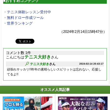
■おすすめコンテンツ
・テニス体験レッスン受付中
・無料ドロー作成ツール
・世界ランキング
（2024年2月14日15時47分）
コメント数 1件
テニス大好き
こんにちは
さん
テニス大好き
さん
2024-02-14 20:43:17
頑張れサッカリ!!昨年の素晴らしいスピリットは忘れない、応援し
てるよ!!
オススメ人気記事