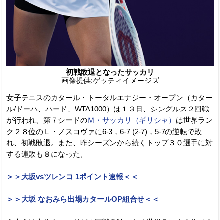
初戦敗退となったサッカリ
画像提供:ゲッティイメージズ
女子テニスのカタール・トータルエナジー・オープン（カター
ル/ドーハ、ハード、WTA1000）は１３日、シングルス２回戦
が行われ、第７シードの
Ｍ・サッカリ（ギリシャ）
は世界ラン
ク２８位のＬ・ノスコヴァに6-3，6-7 (2-7)，5-7の逆転で敗
れ、初戦敗退。また、昨シーズンから続くトップ３０選手に対
する連敗も８になった。
＞＞大坂vsツレンコ 1ポイント速報＜＜
＞＞大坂 なおみら出場カタールOP組合せ＜＜