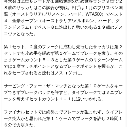
今大会は上位８シードが１回戦免除のため世界ランク９位で２
８歳のサッカリはこの試合が初戦。相手は１月のブリスベン国
際（オーストラリア/ブリスベン、ハード、WTA500）でベスト
４、全豪オープン（オーストラリア/メルボルン、ハード、グ
ランドスラム）でベスト８に進出した勢いのある１９歳のノス
コヴァとなった。
第１セット、２度のブレークに成功し先行したサッカリは第２
セットでも攻め手を緩めず第１ゲームでブレークを奪う。その
ままゲームカウント５－３とした第９ゲームのリターンゲーム
では１度マッチポイントとなるブレークポイントを握るが、こ
れをセーブされると流れはノスコヴァに。
サービング・フォー・ザ・マッチとなった第１０ゲームをキー
プできずブレークバックを許すと、タイブレークではミニブレ
ークを奪えずセットカウント１－１に追いつかれる。
ファイナルセットでは終盤までブレークが生まれず、タイブレ
ーク突入かと思われた第１１ゲームでブレークを許し２時間１
６分で力尽きた。