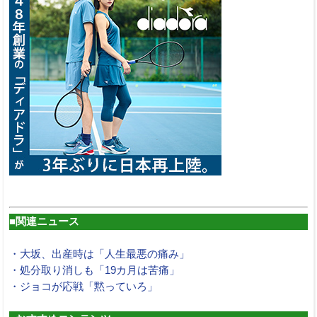
■関連ニュース
・大坂、出産時は「人生最悪の痛み」
・処分取り消しも「19カ月は苦痛」
・ジョコが応戦「黙っていろ」