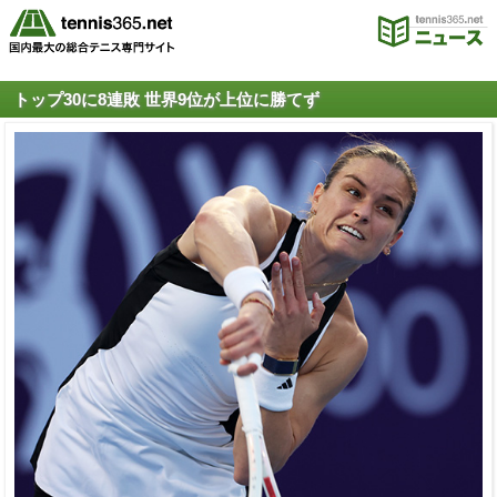
トップ30に8連敗 世界9位が上位に勝てず