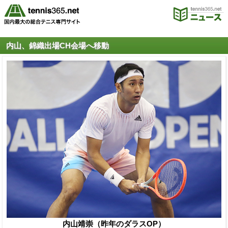
内山、錦織出場CH会場へ移動
内山靖崇（昨年のダラスOP）