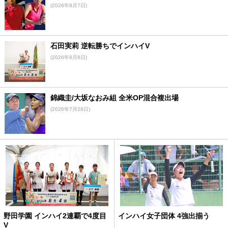
(2026年8月7日)
石田実莉 逆転勝ちでインハイV
(2026年8月8日)
錦織圭/大坂なおみ組 全米OP混合複出場
(2026年7月28日)
野田学園 インハイ2連覇で4度目
インハイ女子団体 4強出揃う
V