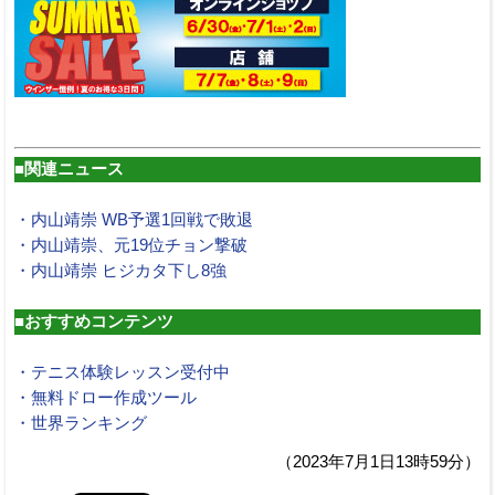
■関連ニュース
・内山靖崇 WB予選1回戦で敗退
・内山靖崇、元19位チョン撃破
・内山靖崇 ヒジカタ下し8強
■おすすめコンテンツ
・テニス体験レッスン受付中
・無料ドロー作成ツール
・世界ランキング
（2023年7月1日13時59分）