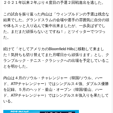
２０２１年以来２年ぶり４度目の予選２回戦進出を逃した。
この試合を振り返った内山は「ウィンブルドンの予選は残念な
結果でした。グランドスラムの会場や選手の雰囲気に自分の頭
や体もスッと入り込んで集中出来ましたが、一歩及ばずでし
た。まだまだ頑張らないとですね！」とツイッターでつづっ
た。
続けて「そしてアメリカのBloomfield Hillsに移動して来まし
た！気持ちも切り替えてまた月曜日から頑張ります」とし、ク
ランブルック・テニス・クラシックへの出場を予定しているこ
とを明かした。
内山は４月のソウル・チャレンジャー（韓国/ソウル、ハー
ド、ATPチャレンジャー）ではシングルス４強、ダブルス優勝
を記録。５月のヘッド・釜山・オープン（韓国/釜山、ハー
ド、ATPチャレンジャー）ではシングルス８強入りを果たして
いる。