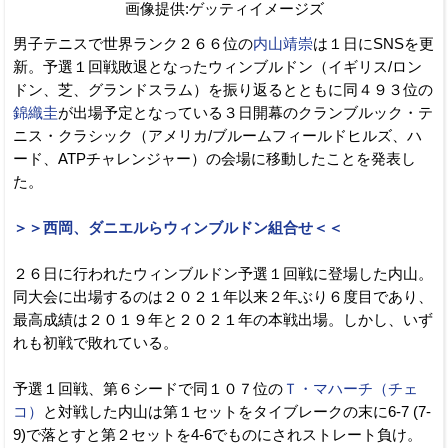
画像提供:ゲッティイメージズ
男子テニスで世界ランク２６６位の
内山靖崇
は１日にSNSを更
新。予選１回戦敗退となったウィンブルドン（イギリス/ロン
ドン、芝、グランドスラム）を振り返るとともに同４９３位の
錦織圭
が出場予定となっている３日開幕のクランブルック・テ
ニス・クラシック（アメリカ/ブルームフィールドヒルズ、ハ
ード、ATPチャレンジャー）の会場に移動したことを発表し
た。
＞＞西岡、ダニエルらウィンブルドン組合せ＜＜
２６日に行われたウィンブルドン予選１回戦に登場した内山。
同大会に出場するのは２０２１年以来２年ぶり６度目であり、
最高成績は２０１９年と２０２１年の本戦出場。しかし、いず
れも初戦で敗れている。
予選１回戦、第６シードで同１０７位の
Ｔ・マハーチ（チェ
コ）
と対戦した内山は第１セットをタイブレークの末に6-7 (7-
9)で落とすと第２セットを4-6でものにされストレート負け。