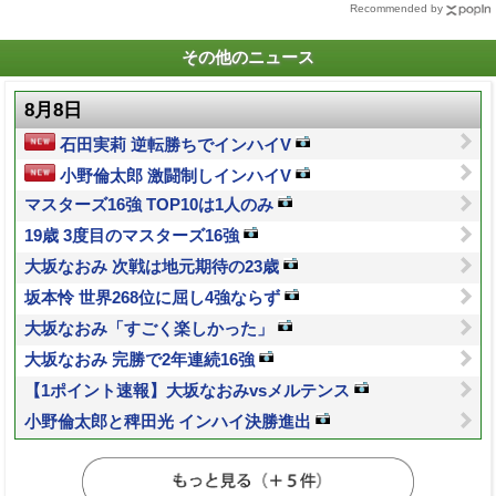
Recommended by
その他のニュース
8月8日
石田実莉 逆転勝ちでインハイV
小野倫太郎 激闘制しインハイV
マスターズ16強 TOP10は1人のみ
19歳 3度目のマスターズ16強
大坂なおみ 次戦は地元期待の23歳
坂本怜 世界268位に屈し4強ならず
大坂なおみ「すごく楽しかった」
大坂なおみ 完勝で2年連続16強
【1ポイント速報】大坂なおみvsメルテンス
小野倫太郎と稗田光 インハイ決勝進出