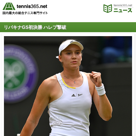
リバキナGS初決勝 ハレプ撃破