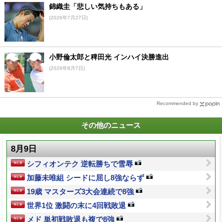
錦織圭「悲しい気持ちもある」
(2026年7月27日)
小野倫太郎と稗田光 インハイ決勝進出
(2026年8月7日)
Recommended by
その他のニュース
8月9日
シフィオンテク 逆転勝ちで雪辱
加藤未唯組 シードに屈し8強ならず
19歳 マスターズ3大会連続で8強
世界1位 激闘の末に4回戦敗退
メド 単初戦敗退も複で8強