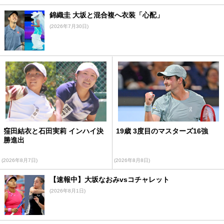
錦織圭 大坂と混合複へ衣装「心配」
(2026年7月30日)
窪田結衣と石田実莉 インハイ決
19歳 3度目のマスターズ16強
勝進出
(2026年8月7日)
(2026年8月8日)
【速報中】大坂なおみvsコチャレット
(2026年8月1日)