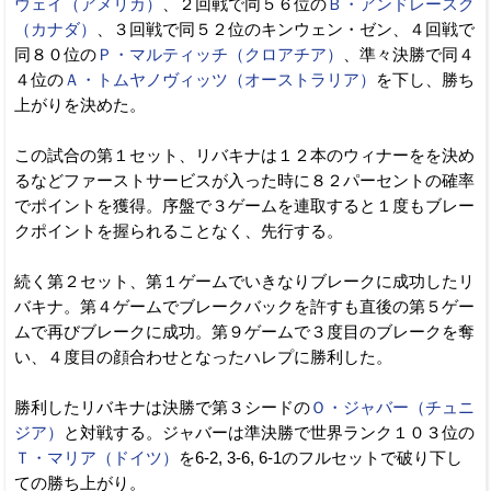
ウェイ（アメリカ）
、２回戦で同５６位の
Ｂ・アンドレースク
（カナダ）
、３回戦で同５２位のキンウェン・ゼン、４回戦で
同８０位の
Ｐ・マルティッチ（クロアチア）
、準々決勝で同４
４位の
Ａ・トムヤノヴィッツ（オーストラリア）
を下し、勝ち
上がりを決めた。
この試合の第１セット、リバキナは１２本のウィナーをを決め
るなどファーストサービスが入った時に８２パーセントの確率
でポイントを獲得。序盤で３ゲームを連取すると１度もブレー
クポイントを握られることなく、先行する。
続く第２セット、第１ゲームでいきなりブレークに成功したリ
バキナ。第４ゲームでブレークバックを許すも直後の第５ゲー
ムで再びブレークに成功。第９ゲームで３度目のブレークを奪
い、４度目の顔合わせとなったハレプに勝利した。
勝利したリバキナは決勝で第３シードの
Ｏ・ジャバー（チュニ
ジア）
と対戦する。ジャバーは準決勝で世界ランク１０３位の
Ｔ・マリア（ドイツ）
を6-2, 3-6, 6-1のフルセットで破り下し
ての勝ち上がり。