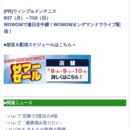
[PR]ウィンブルドンテニス
6/27（月）～7/10（日）
WOWOWで連日生中継！WOWOWオンデマンドでライブ配
信！
■放送＆配信スケジュールはこちら＞
■関連ニュース
・ハレプ 完勝で3度目の4強
・ハレプ「優勝掴み取りたい」
・リバキナ 太ももの負傷で棄権