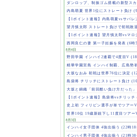
ダンロップ、制振ゴム搭載の新型スカ
内島萌夏 世界1位にストレート負け
(
【1ポイント速報】内島萌夏vsサバレ
望月慎太郎 ストレート負けで初戦敗
【1ポイント速報】望月慎太郎vsマ
西岡良仁の妻 第一子妊娠を発表
(6時
8月4日
野田学園 インハイ2連覇で4度目V
(1
精華学園宮島 インハイ制覇、広島勢
大坂なおみ 初戦は世界76位に決定
(1
島袋将 チリッチにストレート負け
(1
大坂と錦織「前回酷い負け方だった
【1ポイント速報】島袋将vsチリッチ
史上初 フィリピン選手が単でツアー
世界10位 19歳新鋭下し11度目ツアー
8月3日
インハイ女子団体 4強出揃う
(22時18
インハイ男子団体 4強出揃う
(21時38