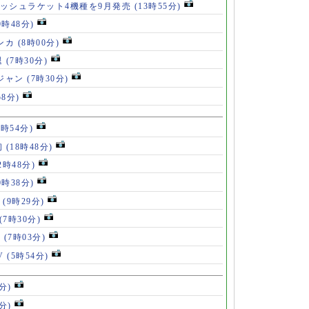
ッシュラケット4機種を9月発売
(13時55分)
9時48分)
ンカ
(8時00分)
退
(7時30分)
ロジャン
(7時30分)
58分)
8時54分)
初
(18時48分)
2時48分)
0時38分)
」
(9時29分)
(7時30分)
V
(7時03分)
V
(5時54分)
分)
分)