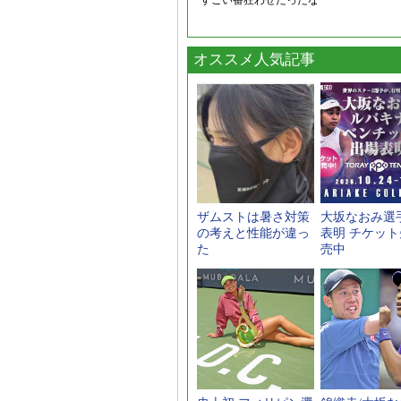
すごい番狂わせだったな
オススメ人気記事
ザムストは暑さ対策
大坂なおみ選
の考えと性能が違っ
表明 チケッ
た
売中