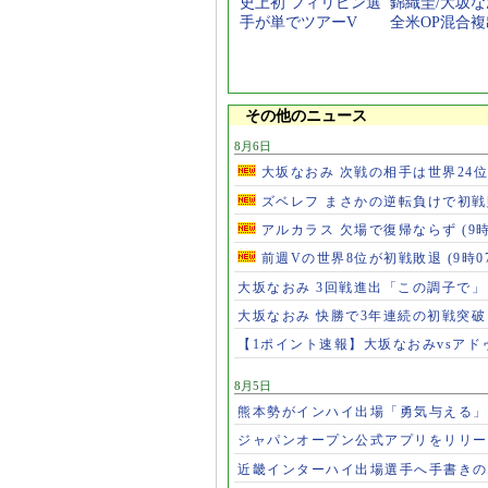
史上初 フィリピン選
錦織圭/大坂
手が単でツアーV
全米OP混合
その他のニュース
8月6日
大坂なおみ 次戦の相手は世界24
ズベレフ まさかの逆転負けで初
アルカラス 欠場で復帰ならず
(9
前週Vの世界8位が初戦敗退
(9時0
大坂なおみ 3回戦進出「この調子で
大坂なおみ 快勝で3年連続の初戦突
【1ポイント速報】大坂なおみvsア
8月5日
熊本勢がインハイ出場「勇気与える
ジャパンオープン公式アプリをリリ
近畿インターハイ出場選手へ手書き