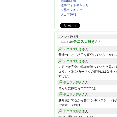
・錦織掲示板
・選手フォトギャラリー
・世界ランキング
・スコア速報
コメント数 6件
テニス大好き
こんにちは
さん
テニス大好き
さん
普通のこと。相手を研究していないから
テニス大好き
さん
内容では完全に錦織が勝っていたと思い
ょう。 バヒンガーさんの背中には女神さ
すけど。
テニス大好き
さん
そんなに嫌なら********よ
テニス大好き
さん
勝ち続けてるから番(ランキングシード)
ですが、それは
テニス大好き
さん