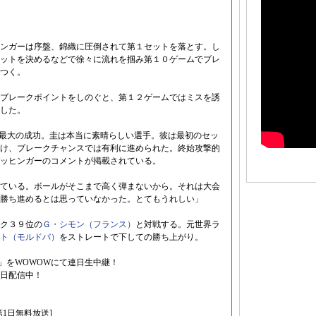
ンガーは序盤、錦織に圧倒されて第１セットを落とす。し
ットを決めるなどで徐々に流れを掴み第１０ゲームでブレ
つく。
ブレークポイントをしのぐと、第１２ゲームではミスを誘
した。
で最大の成功。圭は本当に素晴らしい選手。彼は最初のセッ
け、ブレークチャンスでは有利に進められた。終始攻撃的
ッヒンガーのコメントが掲載されている。
ている。ボールがそこまで高く弾まないから。それは大会
勝ち進めるとは思っていなかった。とてもうれしい」
ク３９位の
Ｇ・シモン（フランス）
と対戦する。元世界ラ
ト（モルドバ）
をストレートで下しての勝ち上がり。
ス」をWOWOWにて連日生中継！
日配信中！
第1日無料放送]