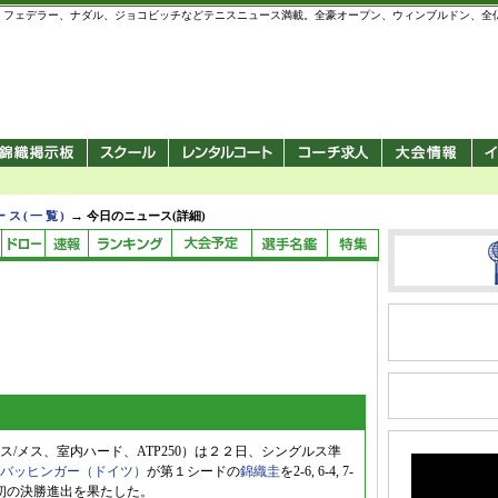
 錦織圭、フェデラー、ナダル、ジョコビッチなどテニスニュース満載。全豪オープン、ウィンブルドン、
→
ース(一覧)
今日のニュース(詳細)
」
/メス、室内ハード、ATP250）は２２日、シングルス準
バッヒンガー（ドイツ）
が第１シードの
錦織圭
を2-6, 6-4, 7-
初の決勝進出を果たした。