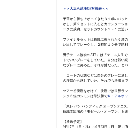
＞＞大坂ら武漢OP対戦表＜＜
予選から勝ち上がってきた３１歳のバッヒ
かし、第２セットに入るとカウンターショ
ークに成功、セットカウント１－１に追い
ファイナルセットは錦織に握られた６度の
い出してブレークし、２時間１０分で勝利
男子テニス協会のATPには「テニス人生
トでいいプレーをしていた。自分は戦い続
なプレーに努めた。それが鍵だった」とバ
「コートの状態などは自分のプレーに適し
の序盤から感じていた。それでも決勝まで
ツアー初優勝をかけて、決勝では世界ラン
ンク６位のシモンは準決勝で
Ｒ・アルボッ
「東レ パン パシフィック オープンテニ
錦織圭出場の「モゼール・オープン」も連
【放送予定】
9月17日（月・祝）～9月23日（日・祝）[