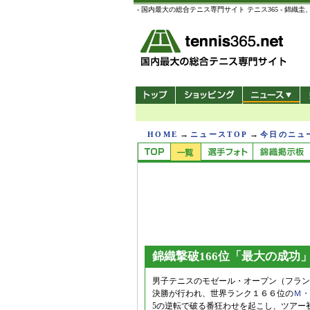
- 国内最大の総合テニス専門サイト テニス365 -
→
→
HOME
ニュースTOP
今日のニュ
錦織撃破166位「最大の成功
男子テニスのモゼール・オープン（フランス
決勝が行われ、世界ランク１６６位の
Ｍ・
5の逆転で破る番狂わせを起こし、ツアー