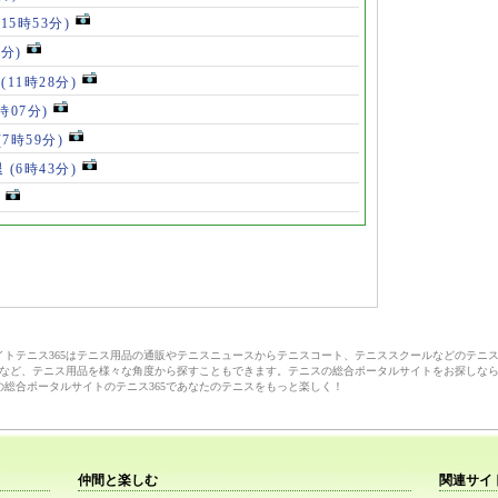
(15時53分)
3分)
手
(11時28分)
9時07分)
(7時59分)
退
(6時43分)
サイトテニス365はテニス用品の通販やテニスニュースからテニスコート、テニススクールなどのテニ
など、テニス用品を様々な角度から探すこともできます。テニスの総合ポータルサイトをお探しな
の総合ポータルサイトのテニス365であなたのテニスをもっと楽しく！
仲間と楽しむ
関連サイ