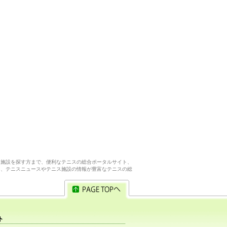
ス施設を探す方まで、便利なテニスの総合ポータルサイト、
ら、テニスニュースやテニス施設の情報が豊富なテニスの総
ト