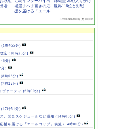
なおみ組
近畿インターハイ出
錦織圭 本戦入りかけ
複出場
場選手へ手書きの応
世界118位と対戦
援を届ける「エール
コップ」実施
Recommended by
位
(10時55分)
戦敗退
(10時25分)
時46分)
7分)
」
(8時06分)
破
(7時22分)
ドゥヴァーディ
(6時00分)
」
(17時51分)
ース、試合スケジュールなど通知
(14時06分)
の応援を届ける「エールコップ」実施
(14時00分)