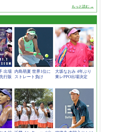
もっと読む →
手 出場
内島萌夏 世界1位に
大坂なおみ 4年ぶり
ト先行販
ストレート負け
東レPPO出場決定