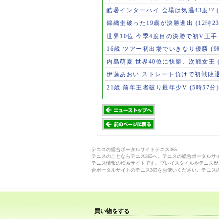
酷暑インターハイ 会場は気温43度!?
錦織圭破った19歳が決勝進出
(12時2
世界10位 今季4度目の決勝で初V王
16歳 ツアー初出場でいきなり優勝
(
内島萌夏 世界40位に快勝、次戦女王
伊藤あおい ストレート負けで初戦敗
21歳 前年王者破り最年少V
(5時57分)
テニスの総合ポータルサイトテニス365
テニスのことならテニス365へ。テニスの総合ポータル
テニス情報の検索サイトです。プレイスタイルやテニス歴
合ポータルサイトのテニス365をお使いください。テニス
買い物をする