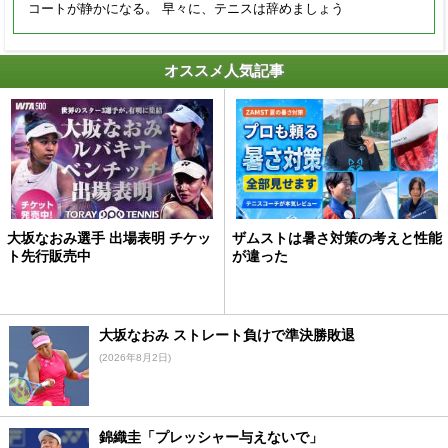
コートが静かになる。 早々に、テニスは辞めましょう
オススメ人気記事
大坂なおみ選手 出場表明 チケッ
ザムストは暑さ対策の考えと性能
ト先行販売中
が違った
大坂なおみ ストレート負けで準決勝敗退
(2026年8月2日)
錦織圭「プレッシャー与えないで」