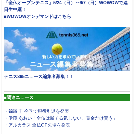
「全仏オープンテニス」5/24（日）～6/7（日）WOWOWで連
日生中継！
■WOWOWオンデマンドはこちら
テニス365ニュース編集者募集！！
■関連ニュース
・錦織 圭 今季で現役引退を発表
・伊藤 あおい「全仏は勝てる気しない、賞金だけ貰う」
・アルカラス 全仏OP欠場を発表