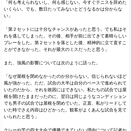
「何も考えられないし、何も感じない。今すぐテニスを辞めた
いくらい。でも、数日たってみないとどうなるかは分からな
い」
「第２セットには十分なチャンスがあったと思う。でも私はそ
れを逃してしまった。その後、相手が前に出てきて素晴らしい
プレーをした。第２セットを落とした後、精神的に立て直すこ
とができなかった。それが最大のミスだったと思う」
また、強風の影響については次のように語った。
「なぜ屋根を閉めなかったのか分からない。信じられないほど
風が強かった。ただ、試合の大半は自分のペースで進められて
いたのだから、それを敗因にはできない。私たちの試合では屋
根を開けたままだったのに、翌日は同じようなコンディション
でも男子の試合では屋根を閉めていた。正直、私がリードして
いた時でさえ内容はひどかった。観客がよくあんな試合を見て
いられたと思う」
クレーや芝の四大大会で優勝できていない理由について記者か