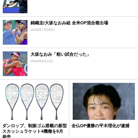
錦織圭/大坂なおみ組 全米OP混合複出場
(2026年7月28日)
大坂なおみ「粗い試合だった」
(2026年8月1日)
ダンロップ、制振ゴム搭載の新型
全仏OP優勝の平木理化が逮捕
スカッシュラケット4機種を9月
発売