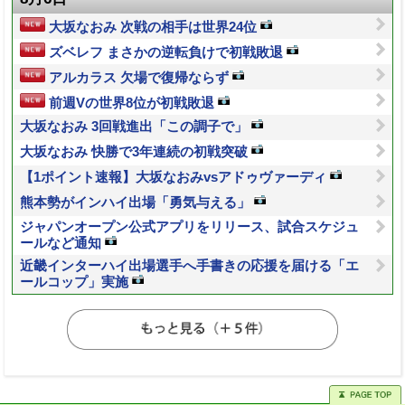
大坂なおみ 次戦の相手は世界24位
ズベレフ まさかの逆転負けで初戦敗退
アルカラス 欠場で復帰ならず
前週Vの世界8位が初戦敗退
大坂なおみ 3回戦進出「この調子で」
大坂なおみ 快勝で3年連続の初戦突破
【1ポイント速報】大坂なおみvsアドゥヴァーディ
熊本勢がインハイ出場「勇気与える」
ジャパンオープン公式アプリをリリース、試合スケジュ
ールなど通知
近畿インターハイ出場選手へ手書きの応援を届ける「エ
ールコップ」実施