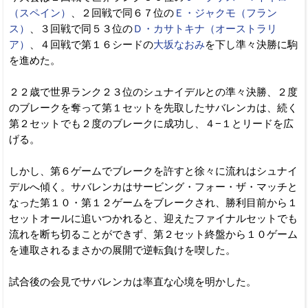
（スペイン）
、２回戦で同６７位の
Ｅ・ジャクモ（フラン
ス）
、３回戦で同５３位の
Ｄ・カサトキナ（オーストラリ
ア）
、４回戦で第１６シードの
大坂なおみ
を下し準々決勝に駒
を進めた。
２２歳で世界ランク２３位のシュナイデルとの準々決勝、２度
のブレークを奪って第１セットを先取したサバレンカは、続く
第２セットでも２度のブレークに成功し、４−１とリードを広
げる。
しかし、第６ゲームでブレークを許すと徐々に流れはシュナイ
デルへ傾く。サバレンカはサービング・フォー・ザ・マッチと
なった第１０・第１２ゲームをブレークされ、勝利目前から１
セットオールに追いつかれると、迎えたファイナルセットでも
流れを断ち切ることができず、第２セット終盤から１０ゲーム
を連取されるまさかの展開で逆転負けを喫した。
試合後の会見でサバレンカは率直な心境を明かした。