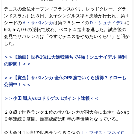
テニスの全仏オープン（フランス/パリ、レッドクレー、グラ
ンドスラム）は３日、女子シングルス準々決勝が行われ、第１
シードの
Ａ・サバレンカ
は第２５シードの
Ｄ・シュナイデル
に
6-3, 5-7, 0-6の逆転で敗れ、ベスト４進出を逃した。試合後の
会見でサバレンカは「今すぐテニスをやめたいくらい」と明か
した。
＞＞【動画】世界1位に大逆転勝ちで4強！シュナイデル 勝利
の瞬間！＜＜
＞＞【賞金】サバレンカ 全仏OP8強でいくら獲得？ドローも
公開中！＜＜
＞＞小田 凱人vsロドリゲス 1ポイント速報＜＜
２８歳で世界ランク１位のサバレンカが同大会に出場するのは
９年連続９度目。最高成績は昨年の準優勝となっている。
今大会は１回戦で世界ランク５０位の
Ｊ・ブザス・マネイロ