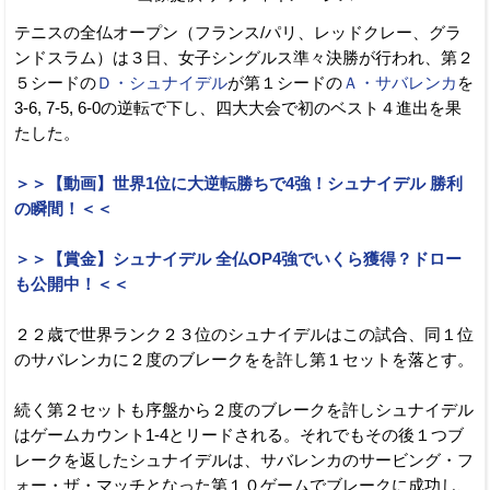
テニスの全仏オープン（フランス/パリ、レッドクレー、グラ
ンドスラム）は３日、女子シングルス準々決勝が行われ、第２
５シードの
Ｄ・シュナイデル
が第１シードの
Ａ・サバレンカ
を
3-6, 7-5, 6-0の逆転で下し、四大大会で初のベスト４進出を果
たした。
＞＞【動画】世界1位に大逆転勝ちで4強！シュナイデル 勝利
の瞬間！＜＜
＞＞【賞金】シュナイデル 全仏OP4強でいくら獲得？ドロー
も公開中！＜＜
２２歳で世界ランク２３位のシュナイデルはこの試合、同１位
のサバレンカに２度のブレークをを許し第１セットを落とす。
続く第２セットも序盤から２度のブレークを許しシュナイデル
はゲームカウント1-4とリードされる。それでもその後１つブ
レークを返したシュナイデルは、サバレンカのサービング・フ
ォー・ザ・マッチとなった第１０ゲームでブレークに成功し、