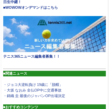
日生中継！
■WOWOWオンデマンドはこちら
テニス365ニュース編集者募集！！
■関連ニュース
・ジョコ大逆転負け 19歳に「脱帽」
・大坂 なおみ 全仏OP中に交通事故
・錦織 圭 最後のジャパンOP出場決定
■おすすめコンテンツ