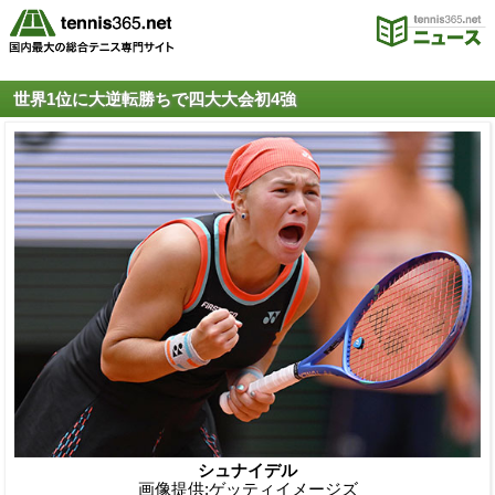
世界1位に大逆転勝ちで四大大会初4強
シュナイデル
画像提供:ゲッティイメージズ