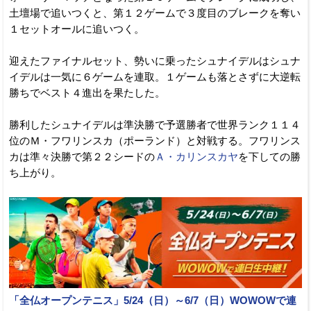
土壇場で追いつくと、第１２ゲームで３度目のブレークを奪い
１セットオールに追いつく。
迎えたファイナルセット、勢いに乗ったシュナイデルはシュナ
イデルは一気に６ゲームを連取。１ゲームも落とさずに大逆転
勝ちでベスト４進出を果たした。
勝利したシュナイデルは準決勝で予選勝者で世界ランク１１４
位のＭ・フワリンスカ（ポーランド）と対戦する。フワリンス
カは準々決勝で第２２シードの
Ａ・カリンスカヤ
を下しての勝
ち上がり。
「全仏オープンテニス」5/24（日）～6/7（日）WOWOWで連