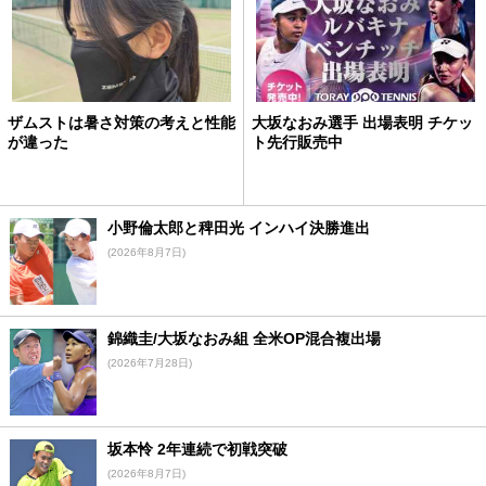
ザムストは暑さ対策の考えと性能
大坂なおみ選手 出場表明 チケッ
が違った
ト先行販売中
小野倫太郎と稗田光 インハイ決勝進出
(2026年8月7日)
錦織圭/大坂なおみ組 全米OP混合複出場
(2026年7月28日)
坂本怜 2年連続で初戦突破
(2026年8月7日)