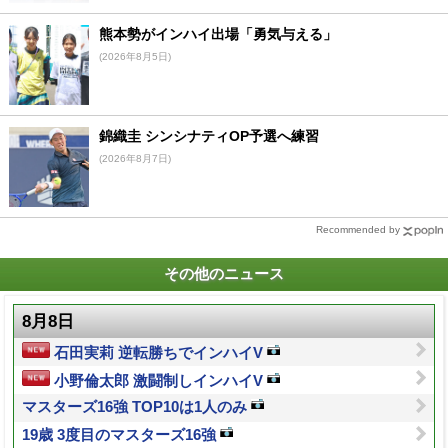
熊本勢がインハイ出場「勇気与える」
(2026年8月5日)
錦織圭 シンシナティOP予選へ練習
(2026年8月7日)
Recommended by
その他のニュース
8月8日
石田実莉 逆転勝ちでインハイV
小野倫太郎 激闘制しインハイV
マスターズ16強 TOP10は1人のみ
19歳 3度目のマスターズ16強