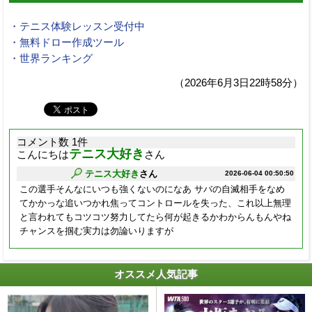
・テニス体験レッスン受付中
・無料ドロー作成ツール
・世界ランキング
（2026年6月3日22時58分）
コメント数 1件
テニス大好き
こんにちは
さん
テニス大好き
さん
2026-06-04 00:50:50
この選手そんなにいつも強くないのになあ サバの自滅相手をなめ
てかかっな追いつかれ焦ってコントロールを失った、これ以上無理
と言われてもコツコツ努力してたら何が起きるかわからんもんやね
チャンスを掴む実力は勿論いりますが
オススメ人気記事