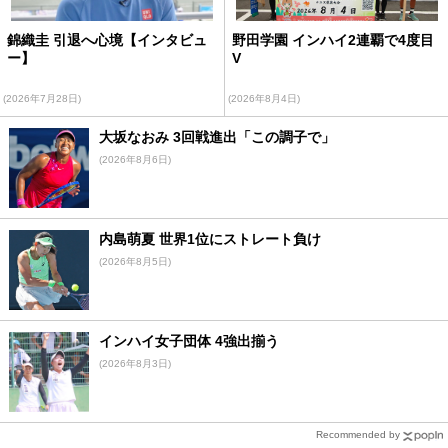
錦織圭 引退へ心境【インタビュ
野田学園 インハイ2連覇で4度目
ー】
V
(2026年7月28日)
(2026年8月4日)
大坂なおみ 3回戦進出「この調子で」
(2026年8月6日)
内島萌夏 世界1位にストレート負け
(2026年8月5日)
インハイ女子団体 4強出揃う
(2026年8月3日)
Recommended by