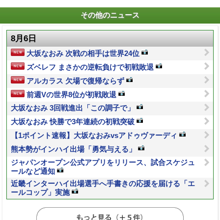
その他のニュース
8月6日
大坂なおみ 次戦の相手は世界24位
ズベレフ まさかの逆転負けで初戦敗退
アルカラス 欠場で復帰ならず
前週Vの世界8位が初戦敗退
大坂なおみ 3回戦進出「この調子で」
大坂なおみ 快勝で3年連続の初戦突破
【1ポイント速報】大坂なおみvsアドゥヴァーディ
熊本勢がインハイ出場「勇気与える」
ジャパンオープン公式アプリをリリース、試合スケジュ
ールなど通知
近畿インターハイ出場選手へ手書きの応援を届ける「エ
ールコップ」実施