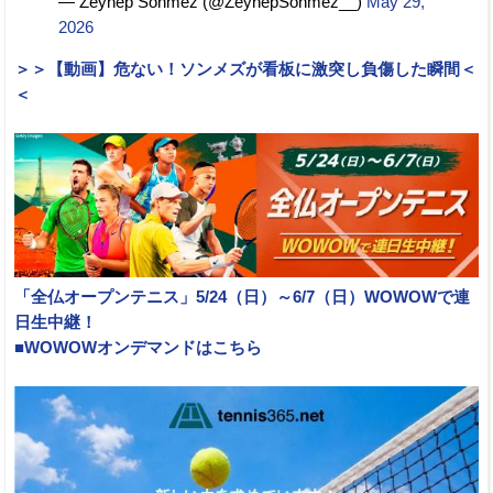
— Zeynep Sonmez (@ZeynepSonmez__)
May 29,
2026
＞＞【動画】危ない！ソンメズが看板に激突し負傷した瞬間＜
＜
「全仏オープンテニス」5/24（日）～6/7（日）WOWOWで連
日生中継！
■WOWOWオンデマンドはこちら