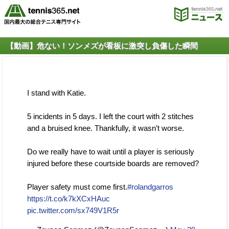
【動画】危ない！ソンメズが看板に激突し負傷した瞬間
I stand with Katie.
5 incidents in 5 days. I left the court with 2 stitches
and a bruised knee. Thankfully, it wasn’t worse.
Do we really have to wait until a player is seriously
injured before these courtside boards are removed?
Player safety must come first.
#rolandgarros
https://t.co/k7kXCxHAuc
pic.twitter.com/sx749V1R5r