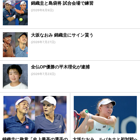
錦織圭と島袋将 試合会場で練習
(2026年8月9日)
大坂なおみ 錦織圭にサイン貰う
(2026年7月27日)
全仏OP優勝の平木理化が逮捕
(2026年7月23日)
錦織圭に敬意「史上最高の選手の
大坂なおみ、ルバキナと初対戦へ