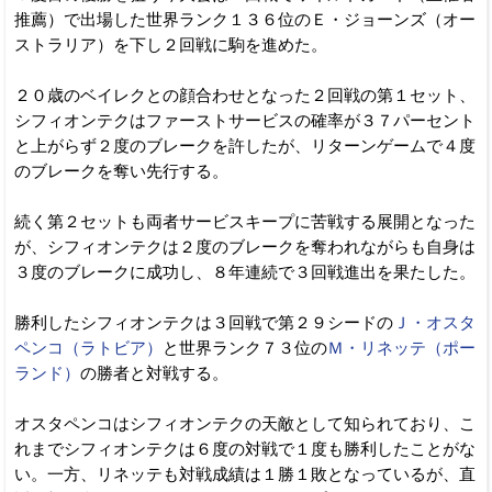
推薦）で出場した世界ランク１３６位のＥ・ジョーンズ（オー
ストラリア）を下し２回戦に駒を進めた。
２０歳のベイレクとの顔合わせとなった２回戦の第１セット、
シフィオンテクはファーストサービスの確率が３７パーセント
と上がらず２度のブレークを許したが、リターンゲームで４度
のブレークを奪い先行する。
続く第２セットも両者サービスキープに苦戦する展開となった
が、シフィオンテクは２度のブレークを奪われながらも自身は
３度のブレークに成功し、８年連続で３回戦進出を果たした。
勝利したシフィオンテクは３回戦で第２９シードの
Ｊ・オスタ
ペンコ（ラトビア）
と世界ランク７３位の
Ｍ・リネッテ（ポー
ランド）
の勝者と対戦する。
オスタペンコはシフィオンテクの天敵として知られており、こ
れまでシフィオンテクは６度の対戦で１度も勝利したことがな
い。一方、リネッテも対戦成績は１勝１敗となっているが、直