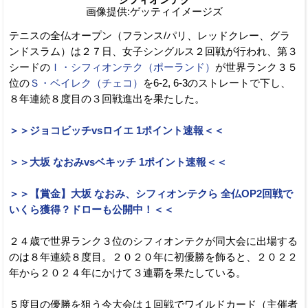
画像提供:ゲッティイメージズ
テニスの全仏オープン（フランス/パリ、レッドクレー、グラ
ンドスラム）は２７日、女子シングルス２回戦が行われ、第３
シードの
Ｉ・シフィオンテク（ポーランド）
が世界ランク３５
位の
Ｓ・ベイレク（チェコ）
を6-2, 6-3のストレートで下し、
８年連続８度目の３回戦進出を果たした。
＞＞ジョコビッチvsロイエ 1ポイント速報＜＜
＞＞大坂 なおみvsベキッチ 1ポイント速報＜＜
＞＞【賞金】大坂 なおみ、シフィオンテクら 全仏OP2回戦で
いくら獲得？ドローも公開中！＜＜
２４歳で世界ランク３位のシフィオンテクが同大会に出場する
のは８年連続８度目。２０２０年に初優勝を飾ると、２０２２
年から２０２４年にかけて３連覇を果たしている。
５度目の優勝を狙う今大会は１回戦でワイルドカード（主催者