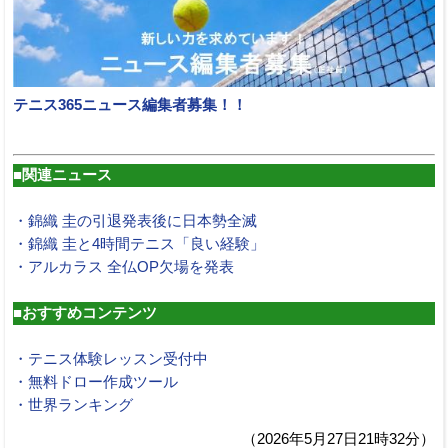
テニス365ニュース編集者募集！！
■関連ニュース
・錦織 圭の引退発表後に日本勢全滅
・錦織 圭と4時間テニス「良い経験」
・アルカラス 全仏OP欠場を発表
■おすすめコンテンツ
・テニス体験レッスン受付中
・無料ドロー作成ツール
・世界ランキング
（2026年5月27日21時32分）