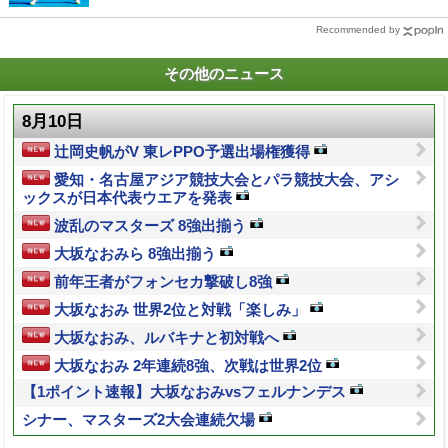
Recommended by
その他のニュース
8月10日
辻岡史帆がV 東レPPO予選出場権獲得
愛知・名古屋アジア競技大会とパラ競技大会、アシ
ックスが日本代表ウエアを発表
波乱のマスターズ 8強出揃う
大坂なおみら 8強出揃う
前年王者がフォンセカ撃破し8強
大坂なおみ 世界2位と対戦「楽しみ」
大坂なおみ、ルバキナと初対戦へ
大坂なおみ 2年連続8強、次戦は世界2位
【1ポイント速報】大坂なおみvsフェルナンデス
シナー、マスターズ2大会連続欠場