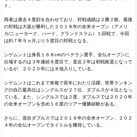
ト。
両者は過去４度顔を合わせており、対戦成績は２勝２敗。最後
の対戦は大坂が勝利した２０１８年の全米オープン（アメリ
カ/ニューヨーク、ハード、グランドスラム）１回戦で、今回
は約７年９ヵ月ぶり５度目の対戦となる。
シゲムントは身長１６８cmのベテラン選手。全仏オープンに
出場するのは３年連続８度目で、直近２年は初戦敗退となって
いるが、２０２０年には８強入りしている。
シゲムントはこれまで単複で長年にわたり活躍。世界ランキン
グの自己最高位はシングルスが２７位、ダブルスが４位となっ
ている。また、シングルスでは２度、ダブルスでは２０２０年
の全米オープンを含め１６度のツアー優勝経験がある。
さらに、混合ダブルスでは２０１６年の全米オープン、２０２
４年の全仏オープンでタイトルを獲得している。