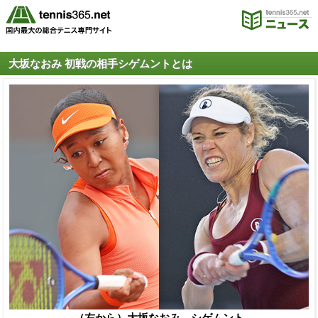
大坂なおみ 初戦の相手シゲムントとは
（左から）大坂なおみ、シゲムント