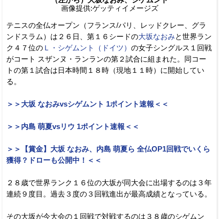
画像提供:ゲッティイメージズ
テニスの全仏オープン（フランス/パリ、レッドクレー、グラ
ンドスラム）は２６日、第１６シードの
大坂なおみ
と世界ラン
ク４７位の
Ｌ・シゲムント（ドイツ）
の女子シングルス１回戦
がコート スザンヌ・ランランの第２試合に組まれた。同コー
トの第１試合は日本時間１８時（現地１１時）に開始してい
る。
＞＞大坂 なおみvsシゲムント 1ポイント速報＜＜
＞＞内島 萌夏vsリウ 1ポイント速報＜＜
＞＞【賞金】大坂 なおみ、内島 萌夏ら 全仏OP1回戦でいくら
獲得？ドローも公開中！＜＜
２８歳で世界ランク１６位の大坂が同大会に出場するのは３年
連続９度目。過去３度の３回戦進出が最高成績となっている。
その大坂が今大会の１回戦で対戦するのは３８歳のシゲムン