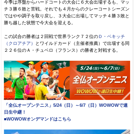
今季は序盤からハードコートの大会に６大会出場するも、マッ
チ３勝６敗と苦戦。それでも４月からのクレーコートシーズン
ではやや調子を取り戻し、３大会に出場してマッチ４勝３敗と
勝ち越した状態で今大会を迎える。
この試合の勝者は２回戦で世界ランク７２位の
Ｄ・ベキッチ
（クロアチア）
とワイルドカード（主催者推薦）で出場する同
２２６位のＡ・チュベロ（フランス）の勝者と対戦する。
「全仏オープンテニス」5/24（日）～6/7（日）WOWOWで連
日生中継！
■WOWOWオンデマンドはこちら