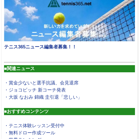
テニス365ニュース編集者募集！！
■関連ニュース
・賞金少ないと選手抗議、会見退席
・ジョコビッチ 新コーチ発表
・大坂 なおみ 錦織 圭引退「悲しい」
■おすすめコンテンツ
・テニス体験レッスン受付中
・無料ドロー作成ツール