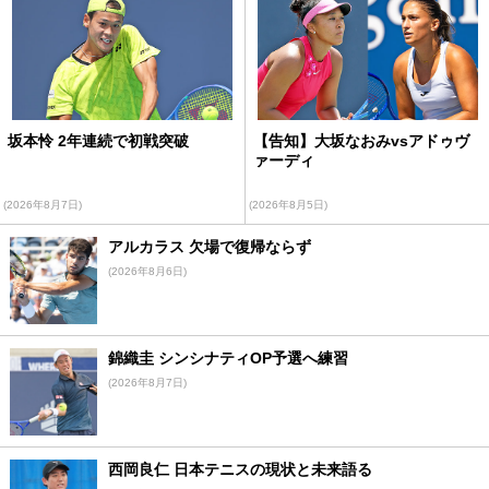
坂本怜 2年連続で初戦突破
【告知】大坂なおみvsアドゥヴ
ァーディ
(2026年8月7日)
(2026年8月5日)
アルカラス 欠場で復帰ならず
(2026年8月6日)
錦織圭 シンシナティOP予選へ練習
(2026年8月7日)
西岡良仁 日本テニスの現状と未来語る