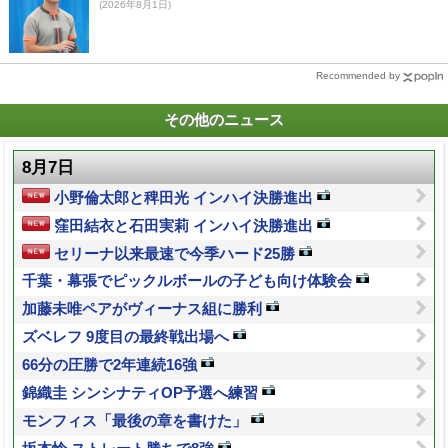
(2026年8月1日)
Recommended by
その他のニュース
8月7日
小野倫太郎と稗田光 インハイ決勝進出
窪田結衣と石田実莉 インハイ決勝進出
セリーナ以来最速で今季ハード25勝
千葉・幕張でピックルボールの子ども向け体験会
加藤未唯ペアがヴィーナス組に勝利
ズベレフ 9度目の最終戦出場へ
66分の圧勝で2年連続16強
錦織圭 シンシナティOP予選へ練習
モンフィス「最後の章を書けた」