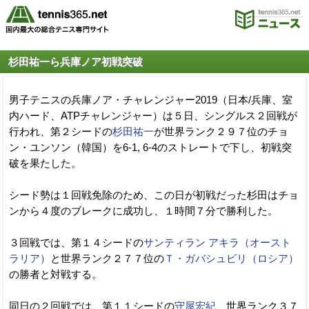
杉田祐一ら兵庫ノア初戦突破
男子テニスの兵庫ノア・チャレンジャー2019（日本/兵庫、室
内ハード、ATPチャレンジャー）は５日、シングルス２回戦が
行われ、第２シードの
杉田祐一
が世界ランク２９７位のチョ
ン・ユンソン（韓国）を6-1, 6-4のストレートで下し、初戦突
破を果たした。
シード勢は１回戦免除のため、この日が初戦だった杉田はチョ
ンから４度のブレークに成功し、１時間７分で勝利した。
３回戦では、第１４シードの
サンティラン アキラ（オースト
ラリア）
と世界ランク２７７位の
Ｔ・ガバシュビリ（ロシア）
の勝者と対戦する。
同日の２回戦では、第１１シードの
守屋宏紀
、世界ランク３７