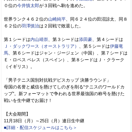
０位の
今井慎太郎
が３回戦へ駒を進めた。
世界ランク４６２位の
山崎純平
、同６２４位の田沼諒太、同８
６２位の
羽澤慎治
は２回戦で敗退した。
第１シードは
内山靖崇
、第３シードは
添田豪
、第４シードは
Ｊ・ダックワース（オーストラリア）
、第５シードは
伊藤竜
馬
、第６シードはジャン・ジージェン（中国）、第７シードは
Ｅ・ロペス ペレス（スペイン）、第８シードはＪ・クラーク
（イギリス）。
「男子テニス国別対抗戦デビスカップ 決勝ラウンド」
母国の名誉と威信を懸けてしのぎを削る“テニスのワールドカ
ップ”。新フォーマットで争われる世界最強国の称号を懸けた
戦いを生中継でお届け！
【大会期間】
11月18日（月）～25日（月）連日生中継
■詳細・配信スケジュールはこちら＞