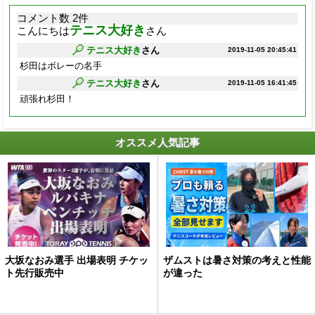
コメント数 2件
テニス大好き
こんにちは
さん
テニス大好き
さん
2019-11-05 20:45:41
杉田はボレーの名手
テニス大好き
さん
2019-11-05 16:41:45
頑張れ杉田！
オススメ人気記事
大坂なおみ選手 出場表明 チケッ
ザムストは暑さ対策の考えと性能
ト先行販売中
が違った