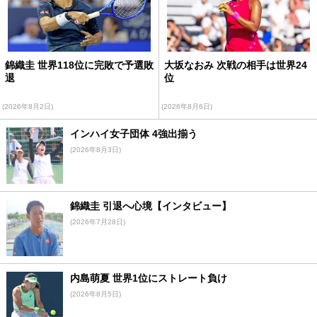
錦織圭 世界118位に完敗で予選敗
大坂なおみ 次戦の相手は世界24
退
位
(2026年8月2日)
(2026年8月6日)
インハイ女子団体 4強出揃う
(2026年8月3日)
錦織圭 引退へ心境【インタビュー】
(2026年7月28日)
内島萌夏 世界1位にストレート負け
(2026年8月5日)