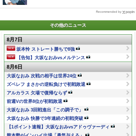
Recommended by
その他のニュース
8月7日
坂本怜 ストレート勝ちで8強
【告知】大坂なおみvsメルテンス
8月6日
大坂なおみ 次戦の相手は世界24位
ズベレフ まさかの逆転負けで初戦敗退
アルカラス 欠場で復帰ならず
前週Vの世界8位が初戦敗退
大坂なおみ 3回戦進出「この調子で」
大坂なおみ 快勝で3年連続の初戦突破
【1ポイント速報】大坂なおみvsアドゥヴァーディ
熊本勢がインハイ出場「勇気与える」