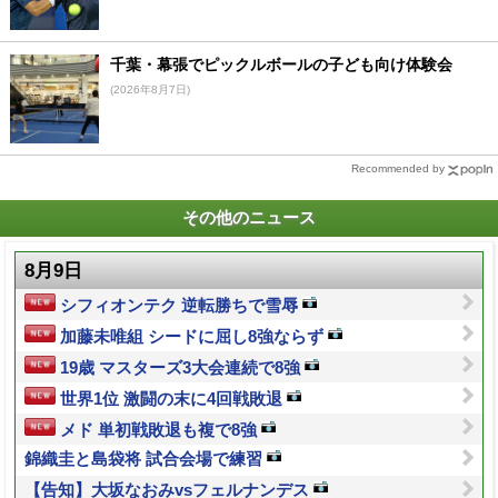
千葉・幕張でピックルボールの子ども向け体験会
(2026年8月7日)
Recommended by
その他のニュース
8月9日
シフィオンテク 逆転勝ちで雪辱
加藤未唯組 シードに屈し8強ならず
19歳 マスターズ3大会連続で8強
世界1位 激闘の末に4回戦敗退
メド 単初戦敗退も複で8強
錦織圭と島袋将 試合会場で練習
【告知】大坂なおみvsフェルナンデス