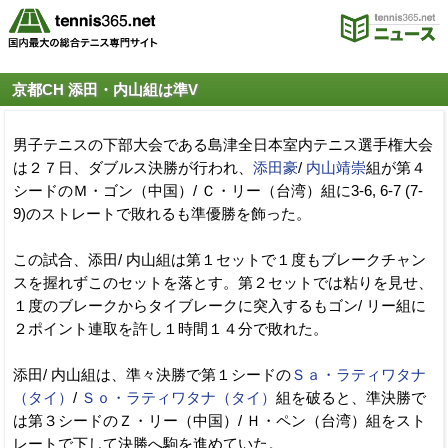
京都CH 添田・内山組は準V
男子テニスの下部大会である島津全日本室内テニス選手権大会
は２７日、ダブルス決勝が行われ、
添田豪
/
内山靖崇
組が第４
シードのＭ・ゴン（中国）/ Ｃ・リー（台湾）組に3-6, 6-7 (7-
9)のストレートで敗れるも準優勝を飾った。
この試合、添田/ 内山組は第１セットで１度もブレークチャン
スを握れずこのセットを落とす。第２セットでは粘りを見せ、
１度のブレークからタイブレークに突入するもゴン/ リー組に
２ポイント連取を許し１時間１４分で敗れた。
添田/ 内山組は、準々決勝で第１シードの
Ｓａ・ラティワタナ
（タイ）
/
Ｓｏ・ラティワタナ（タイ）
組を破ると、準決勝で
は第３シードのＺ・リー（中国）/ Ｈ・ペン（台湾）組をスト
レートで下して決勝へ駒を進めていた。