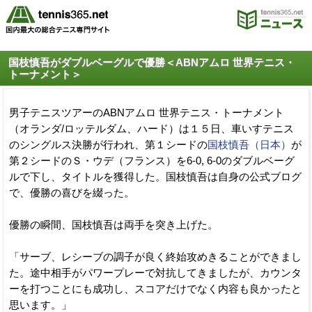
国枝慎吾がダブルベーグルで優勝＜ABNアムロ 世界テニス・
トーナメント＞
男子テニスツアーのABNアムロ 世界テニス・トーナメント
（オランダ/ロッテルダム、ハード）は１５日、車いすテニス
のシングルス決勝が行われ、第１シードの
国枝慎吾（日本）
が
第２シードのＳ・ウデ（フランス）を6-0, 6-0のダブルベーグ
ルで下し、タイトルを獲得した。国枝慎吾は自身の公式ブログ
で、優勝の喜びを綴った。
優勝の瞬間、国枝慎吾は両手を突き上げた。
「サーブ、レシーブの調子が良く終始攻めきることができまし
た。途中相手がパワープレーで対抗してきましたが、カウンタ
ーを打つことにも成功し、スコアだけでなく内容も良かったと
思います。」