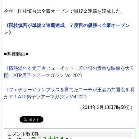
今年、国枝慎吾は全豪オープンで単複２連覇を達成した。
《国枝慎吾が単複２連覇達成、７度目の優勝＜全豪オープン
＞》
■関連動画■
《情熱溢れる元王者ヒューイット！若い頃の貴重な映像を大公
開！ATP男子ツアーマガジン Vol.202》
《フェデラーやサンプラスを育てたコーチが王者の共通点を明
かす！ATP男子ツアーマガジン Vol.202》
（2014年2月18日7時50分）
コメント数 0件