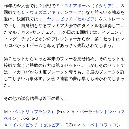
昨年の今大会では２回戦で
Ｆ・スキアボーネ（イタリア）
、３
回戦でも
Ｃ・ウォズニアキ（デンマーク）
など並みいる強豪を
退け、決勝戦では
Ｊ・ヤンコビッチ（セルビア）
をストレート
で下し、自身初となるプレミア大会でのタイトルを獲得してい
たマルチネス=サンチェス。この日の１回戦ではディフェンデ
ィング・チャンピオンのプレッシャーからか、第１セットはマ
カロバから１ゲームも奪えずあっさり先取されてしまう。
第２セットからやっと本来のプレーを見せ始め、そのセットを
接戦で奪うと勝敗の行方は第３セットへ。しかしそのセットで
は、マカロバから１度ブレークを奪うも、２度のブレークを許
してしまい万事休す。大会２連覇の夢は早くも砕かれてしまっ
た。
その他の試合結果は以下の通り。
Ｍ・バルトリ（フランス）
(9) ○-×
Ａ・パーラ=サントンハ（ス
ペイン）
, 6-2, 6-3
Ａ・イバノビッチ（セルビア）
(13) ○-×
Ｎ・ペトロワ（ロシ