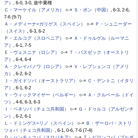
ア）
, 6-0, 3-0, 途中棄権
Ｃ・マーケイル（アメリカ）
○-×
Ｓ・ポン（中国）
, 6-3, 2-6,
7-6 (9-7)
Ａ・メディーナ=ガリゲス（スペイン）
○-×
Ｐ・シュニーダー
（スイス）
, 6-3, 6-2
Ｐ・エルコグ（スロベニア）
○-×
Ａ・ドゥルゲル（ルーマニ
ア）
, 6-1, 7-5
Ｅ・ヴェスニナ（ロシア）
○-×
Ｔ・パスゼック（オーストリ
ア）
, 6-4, 6-4
Ａ・クレイバノワ（ロシア）
○-×
Ｖ・レプシェンコ（アメリ
カ）
, 6-2, 6-2
Ｊ・ガイドソバ（オーストラリア）
○-×
Ｃ・デントニ（イタリ
ア）
, 6-1, 6-2
Ｙ・ウィックマイヤー（ベルギー）
○-×
Ａ・クルベール（ドイ
ツ）
, 4-6, 6-3, 6-3
Ｉ・ベネソバ（チェコ共和国）
○-×
Ｇ・ドゥルコ（アルゼンチ
ン）
, 6-2, 6-1
Ｌ・ドミンゲス=リノ（スペイン）
○-×
Ｂ・ザーロバ・ストリ
ツォバ（チェコ共和国）
, 6-1, 0-6, 7-6 (7-4)
Ｄ・ハンチュコバ（スロバキア）
○-×
Ｔ・ピロンコバ（ブルガ