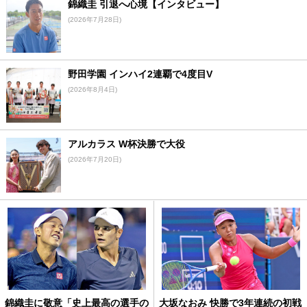
錦織圭 引退へ心境【インタビュー】
(2026年7月28日)
野田学園 インハイ2連覇で4度目V
(2026年8月4日)
アルカラス W杯決勝で大役
(2026年7月20日)
錦織圭に敬意「史上最高の選手の
大坂なおみ 快勝で3年連続の初戦