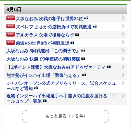
8月6日
大坂なおみ 次戦の相手は世界24位
ズベレフ まさかの逆転負けで初戦敗退
アルカラス 欠場で復帰ならず
前週Vの世界8位が初戦敗退
大坂なおみ 3回戦進出「この調子で」
大坂なおみ 快勝で3年連続の初戦突破
【1ポイント速報】大坂なおみvsアドゥヴァーディ
熊本勢がインハイ出場「勇気与える」
ジャパンオープン公式アプリをリリース、試合スケジュ
ールなど通知
近畿インターハイ出場選手へ手書きの応援を届ける「エ
ールコップ」実施