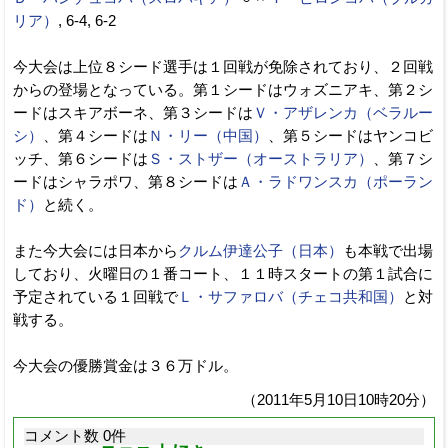
リア）
, 6-4, 6-2
今大会は上位８シード選手は１回戦が免除されており、２回戦
からの登場となっている。第１シードはウォズニアキ、第２シ
ードはスキアボーネ、第３シードは
Ｖ・アザレンカ（ベラルー
シ）
、第４シードは
Ｎ・リー（中国）
、第５シードはヤンコビ
ッチ、第６シードは
Ｓ・ストザー（オーストラリア）
、第７シ
ードはシャラポワ、第８シードは
Ａ・ラドワンスカ（ポーラン
ド）
と続く。
また今大会には日本から
クルム伊達公子（日本）
も本戦で出場
しており、火曜日の１番コート、１１時スタートの第１試合に
予定されている１回戦で
Ｌ・サファロバ（チェコ共和国）
と対
戦する。
今大会の優勝賞金は３６万ドル。
（2011年5月10日10時20分）
コメント数 0件