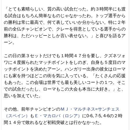
「とても素晴らしい、質の高い試合だった。約３時間半にも渡
る試合はもちろん簡単なものじゃなかったわ。トップ選手から
の勝利は常に最高で、何て表していいか分からない。特に２年
前の全仏チャンピオンで、クレーを得意としている選手からの
勝利は、ただハッピーとしか言い表せない。」と喜びを語るア
ーン。
この日の第３セットだけでも１時間４７分を要し、クズネツォ
ワに４度握られたマッチポイントをしのぎ、自身も５度目のマ
ッチポイントを決めたアーン。ハンガリー出身の彼女はローマ
にも家を持つほどこの街を気に入っている。「たくさんの応援
もあった。この会場は世界でも最も美しいコートの１つ。そこ
での試合だったし、ローマもこの大会も本当に大好き。」と、
思いを加えていた。
その他、前年チャンピオンの
ＭＪ・マルチネス=サンチェス
（スペイン）
も
Ｅ・マカロバ（ロシア）
に0-6, 7-5, 4-6の２時
間１４分で敗れるなど初戦突破とは行かなかった。