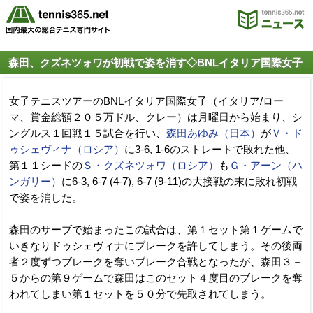
森田、クズネツォワが初戦で姿を消す◇BNLイタリア国際女子
女子テニスツアーのBNLイタリア国際女子（イタリア/ロー
マ、賞金総額２０５万ドル、クレー）は月曜日から始まり、シ
ングルス１回戦１５試合を行い、
森田あゆみ（日本）
が
Ｖ・ド
ゥシェヴィナ（ロシア）
に3-6, 1-6のストレートで敗れた他、
第１１シードの
Ｓ・クズネツォワ（ロシア）
も
Ｇ・アーン（ハ
ンガリー）
に6-3, 6-7 (4-7), 6-7 (9-11)の大接戦の末に敗れ初戦
で姿を消した。
森田のサーブで始まったこの試合は、第１セット第１ゲームで
いきなりドゥシェヴィナにブレークを許してしまう。その後両
者２度ずつブレークを奪いブレーク合戦となったが、森田３－
５からの第９ゲームで森田はこのセット４度目のブレークを奪
われてしまい第１セットを５０分で先取されてしまう。