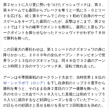
第２セットに入り更に勢いをつけたドゥシェヴィナは、第２、
第４ゲームでも森田からブレークを奪うと一気に５－０とリー
ドを広げる。続く第６ゲームでこのセット初めて自身のサービ
スゲームをキープした森田だったが、反撃はそこまで。第２セ
ットでは７２％の確率でポイントを獲得し、森田に１度もブレ
ークポイントを握らせなかったドゥシェヴィナがわずか７８分
で勝利を飾った。
この日最大の番狂わせは、第１１シードのクズネツォワの身に
降りかかった。２００９年の全仏オープン・チャンピオンで世
界ランク１３位のクズネツォワは、同４８位で３２歳のアーン
に３時間２２分のマラソンマッチ末、逆転で敗れ去った。
アーンは今季開幕戦のオークランド大会で、当時世界１８位の
Ｍ・シャラポワ（ロシア）
を下し自身初のトップ２０選手から
勝利を奪うと、そのまま自身２度目のツアー優勝を飾った。４
月のモロッコ大会でベスト８入りした直後には初めてトップ５
０入りに成功するなど好調なシーズンを送っていたアーン。こ
の日もその好調さと見せる粘りを見せて２回戦進出を決めた。