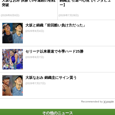
大坂なおみ 快勝で3年連続の初戦
錦織圭 引退へ心境【インタビュ
突破
ー】
(2026年8月6日)
(2026年7月28日)
大坂と錦織「前回酷い負け方だった」
(2026年8月4日)
セリーナ以来最速で今季ハード25勝
(2026年8月7日)
大坂なおみ 錦織圭にサイン貰う
(2026年7月27日)
Recommended by
その他のニュース