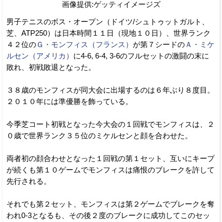
画像提供:ゲッティイメージズ
男子テニスのボス・オープン（ドイツ/シュトゥットガルト、
芝、ATP250）は日本時間１１日（現地１０日）、世界ランク
４２位の
Ｇ・モンフィス（フランス）
が第７シードの
Ａ・ミケ
ルセン（アメリカ）
に4-6, 6-4, 3-6のフルセットの激闘の末に
敗れ、初戦敗退となった。
３８歳のモンフィスが同大会に出場するのは６年ぶり８度目。
２０１０年には準優勝を飾っている。
今季芝コート初戦となった今大会の１回戦でモンフィスは、２
０歳で世界ランク３５位のミケルセンと顔を合わせた。
両者初の顔合わせとなった１回戦の第１セット、互いにキープ
が続くも第１０ゲームでモンフィスは痛恨のブレークを許して
先行される。
それでも第２セット、モンフィスは第２ゲームでブレークを奪
われ0-3となるも、その後２度のブレークに成功してこのセッ