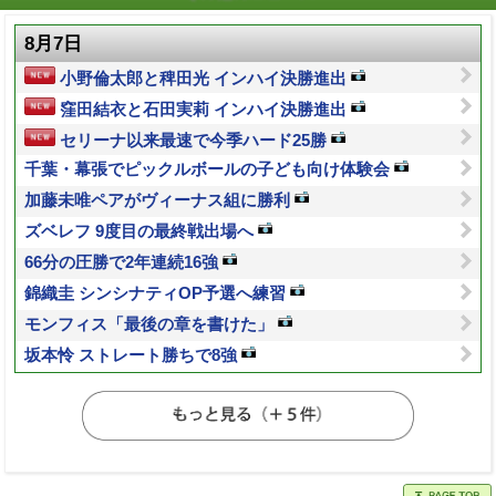
8月7日
小野倫太郎と稗田光 インハイ決勝進出
窪田結衣と石田実莉 インハイ決勝進出
セリーナ以来最速で今季ハード25勝
千葉・幕張でピックルボールの子ども向け体験会
加藤未唯ペアがヴィーナス組に勝利
ズベレフ 9度目の最終戦出場へ
66分の圧勝で2年連続16強
錦織圭 シンシナティOP予選へ練習
モンフィス「最後の章を書けた」
坂本怜 ストレート勝ちで8強