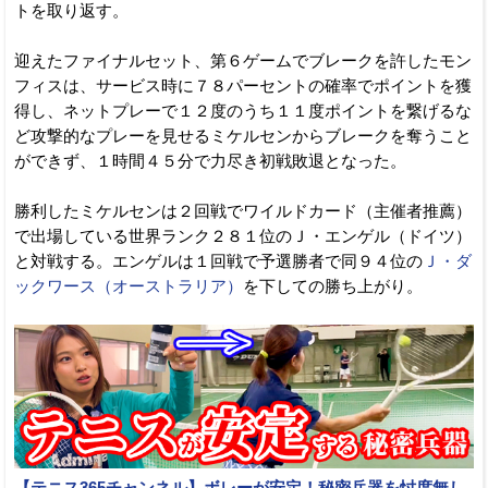
トを取り返す。
迎えたファイナルセット、第６ゲームでブレークを許したモン
フィスは、サービス時に７８パーセントの確率でポイントを獲
得し、ネットプレーで１２度のうち１１度ポイントを繋げるな
ど攻撃的なプレーを見せるミケルセンからブレークを奪うこと
ができず、１時間４５分で力尽き初戦敗退となった。
勝利したミケルセンは２回戦でワイルドカード（主催者推薦）
で出場している世界ランク２８１位のＪ・エンゲル（ドイツ）
と対戦する。エンゲルは１回戦で予選勝者で同９４位の
Ｊ・ダ
ックワース（オーストラリア）
を下しての勝ち上がり。
【テニス365チャンネル】ボレーが安定！秘密兵器を忖度無し