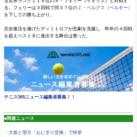
る世界ランク１１４位のＡ・フェリー（イギリス）と対戦す
る。フェリーは３回戦で同３７位の
Ｚ・ベルグス（ベルギー）
を下しての勝ち上がり。
完全復活を遂げたディミトロフが悲劇を克服し、昨年の４回戦
を超えベスト８に進出する舞台は整った。
テニス365ニュース編集者募集！！
■関連ニュース
・大坂と望月「おにぎり交換」で快挙