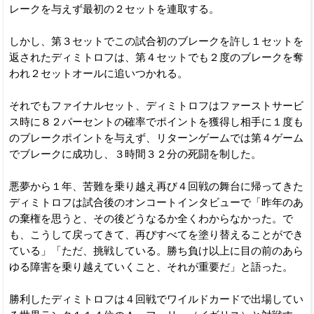
レークを与えず最初の２セットを連取する。
しかし、第３セットでこの試合初のブレークを許し１セットを
返されたディミトロフは、第４セットでも２度のブレークを奪
われ２セットオールに追いつかれる。
それでもファイナルセット、ディミトロフはファーストサービ
ス時に８２パーセントの確率でポイントを獲得し相手に１度も
のブレークポイントを与えず、リターンゲームでは第４ゲーム
でブレークに成功し、３時間３２分の死闘を制した。
悪夢から１年、苦難を乗り越え再び４回戦の舞台に帰ってきた
ディミトロフは試合後のオンコートインタビューで「昨年のあ
の棄権を思うと、その後どうなるか全くわからなかった。で
も、こうして戻ってきて、再びすべてを塗り替えることができ
ている」「ただ、挑戦している。勝ち負け以上に目の前のあら
ゆる障害を乗り越えていくこと、それが重要だ」と語った。
勝利したディミトロフは４回戦でワイルドカードで出場してい