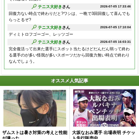
テニス大好き
さん
2026-07-05 17:33:46
回復力ない時点で終わりだと?ワシは、一晩で3回回復して喜んでも
らっとるぞ?
テニス大好き
さん
2026-07-05 17:10:04
ディミトロフゴーゴー、レッツゴー
テニス大好き
さん
2026-07-05 16:03:31
完全復活って出来た選手にスポット当たるけどだんだん弱って終わ
る選手のが多い怪我が多いスポーツだから回復力無い時点で終わり
なんでしょう。
オススメ人気記事
ザムストは暑さ対策の考えと性能
大坂なおみ選手 出場表明 チケッ
が違った
ト先行販売中