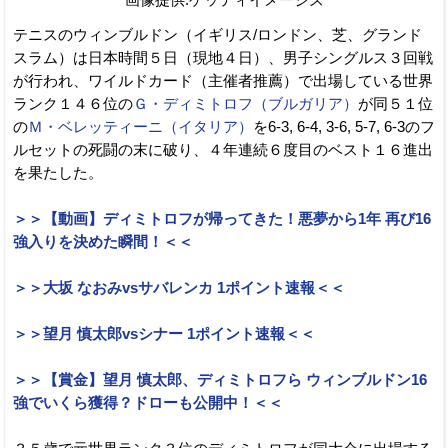
テニスのウィンブルドン（イギリス/ロンドン、芝、グランド
スラム）は日本時間５日（現地４日）、男子シングルス３回戦
が行われ、ワイルドカード（主催者推薦）で出場している世界
ランク１４６位の
Ｇ・ディミトロフ（ブルガリア）
が同５１位
の
Ｍ・ベレッティーニ（イタリア）
を6-3, 6-4, 3-6, 5-7, 6-3のフ
ルセットの死闘の末に破り、４年連続６度目のベスト１６進出
を果たした。
＞＞【動画】ディミトロフが帰ってきた！悪夢から1年 再び16
強入りを決めた瞬間！＜＜
＞＞大坂 なおみvsサバレンカ 1ポイント速報＜＜
＞＞望月 慎太郎vsシナー 1ポイント速報＜＜
＞＞【賞金】望月 慎太郎、ディミトロフら ウィンブルドン16
強でいくら獲得？ドローも公開中！＜＜