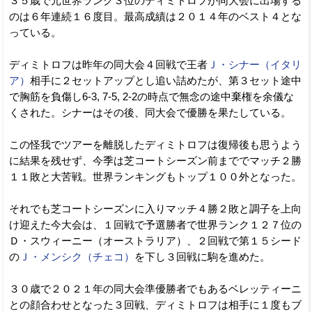
３５歳で元世界ランク３位のディミトロフが同大会に出場する
のは６年連続１６度目。最高成績は２０１４年のベスト４とな
っている。
ディミトロフは昨年の同大会４回戦で王者
Ｊ・シナー（イタリ
ア）
相手に２セットアップとし追い詰めたが、第３セット途中
で胸筋を負傷し6-3, 7-5, 2-2の時点で無念の途中棄権を余儀な
くされた。シナーはその後、同大会で優勝を果たしている。
この怪我でツアーを離脱したディミトロフは復帰後も思うよう
に結果を残せず、今季は芝コートシーズン前まででマッチ２勝
１１敗と大苦戦。世界ランキングもトップ１００外となった。
それでも芝コートシーズンに入りマッチ４勝２敗と調子を上向
け迎えた今大会は、１回戦で予選勝者で世界ランク１２７位の
Ｄ・スウィーニー（オーストラリア）、２回戦で第１５シード
の
Ｊ・メンシク（チェコ）
を下し３回戦に駒を進めた。
３０歳で２０２１年の同大会準優勝者でもあるベレッティーニ
との顔合わせとなった３回戦、ディミトロフは相手に１度もブ