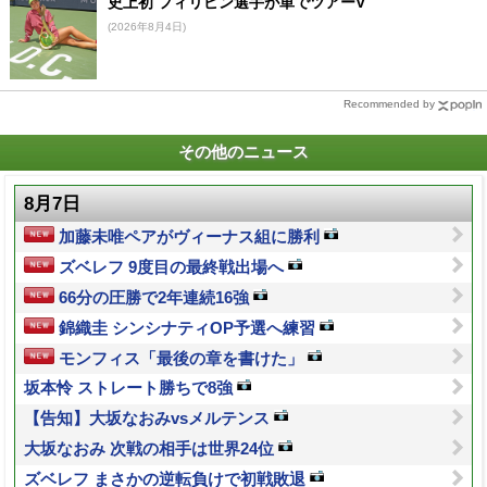
史上初 フィリピン選手が単でツアーV
(2026年8月4日)
Recommended by
その他のニュース
8月7日
加藤未唯ペアがヴィーナス組に勝利
ズベレフ 9度目の最終戦出場へ
66分の圧勝で2年連続16強
錦織圭 シンシナティOP予選へ練習
モンフィス「最後の章を書けた」
坂本怜 ストレート勝ちで8強
【告知】大坂なおみvsメルテンス
大坂なおみ 次戦の相手は世界24位
ズベレフ まさかの逆転負けで初戦敗退