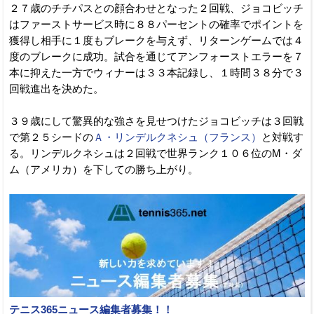
２７歳のチチパスとの顔合わせとなった２回戦、ジョコビッチ
はファーストサービス時に８８パーセントの確率でポイントを
獲得し相手に１度もブレークを与えず、リターンゲームでは４
度のブレークに成功。試合を通じてアンフォーストエラーを７
本に抑えた一方でウィナーは３３本記録し、１時間３８分で３
回戦進出を決めた。
３９歳にして驚異的な強さを見せつけたジョコビッチは３回戦
で第２５シードの
Ａ・リンデルクネシュ（フランス）
と対戦す
る。リンデルクネシュは２回戦で世界ランク１０６位のM・ダ
ム（アメリカ）を下しての勝ち上がり。
テニス365ニュース編集者募集！！