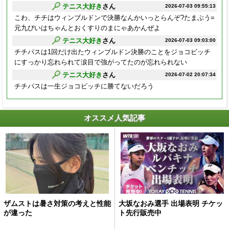
テニス大好き
さん
2026-07-03 09:55:13
こわ、チチはウィンブルドンで決勝なんかいっとらんぞ?たまぶう=
元九ぴいはちゃんとおくすりのまにゃあかんぜよ
テニス大好き
さん
2026-07-03 09:03:00
チチパスは1回だけ出たウィンブルドン決勝のことをジョコビッチ
にすっかり忘れられて涙目で強がってたのが忘れられない
テニス大好き
さん
2026-07-02 20:07:34
チチパスは一生ジョコビッチに勝てないだろう
オススメ人気記事
ザムストは暑さ対策の考えと性能
大坂なおみ選手 出場表明 チケッ
が違った
ト先行販売中