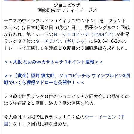
ジョコビッチ
画像提供:ゲッティイメージズ
テニスのウィンブルドン（イギリス/ロンドン、芝、グランド
スラム）は日本時間２日（現地１日）、男子シングルス２回戦
が行われ、第７シードの
Ｎ・ジョコビッチ（セルビア）
が世界
ランク８７位の
Ｓ・チチパス（ギリシャ）
に6-3, 6-4, 6-2のス
トレートで圧勝し６年連続２０度目の３回戦進出を果たした。
＞＞大坂 なおみvsカサトキナ 1ポイント速報＜＜
＞＞【賞金】望月 慎太郎、ジョコビッチら ウィンブルドン3回
戦でいくら獲得？ドローも公開中！＜＜
３９歳で世界ランク８位のジョコビッチが同大会に出場するの
は６年連続２１度目。過去７度の優勝を誇る。
今大会は１回戦で世界ランク１０２位の
ウー・イービン（中
国）
を下し２回戦に駒を進めた。