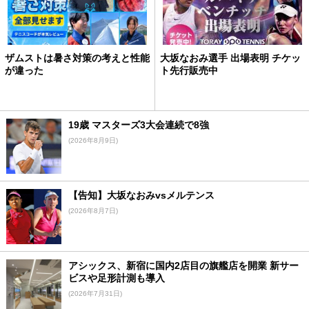
ザムストは暑さ対策の考えと性能
大坂なおみ選手 出場表明 チケッ
が違った
ト先行販売中
19歳 マスターズ3大会連続で8強
(2026年8月9日)
【告知】大坂なおみvsメルテンス
(2026年8月7日)
アシックス、新宿に国内2店目の旗艦店を開業 新サー
ビスや足形計測も導入
(2026年7月31日)