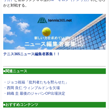
かと対戦する。
テニス365ニュース編集者募集！！
■関連ニュース
・ジョコ祝福「批判者たちを黙らせた」
・西岡 良仁 ウィンブルドンを欠場
・錦織 圭 最後のジャパンOP出場決定
■おすすめコンテンツ