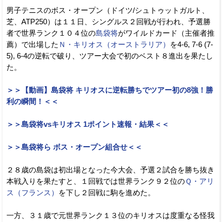
男子テニスのボス・オープン（ドイツ/シュトゥットガルト、
芝、ATP250）は１１日、シングルス２回戦が行われ、予選勝
者で世界ランク１０４位の
島袋将
がワイルドカード（主催者推
薦）で出場した
Ｎ・キリオス（オーストラリア）
を4-6, 7-6 (7-
5), 6-4の逆転で破り、ツアー大会で初のベスト８進出を果たし
た。
＞＞【動画】島袋将 キリオスに逆転勝ちでツアー初の8強！勝
利の瞬間！＜＜
＞＞島袋将vsキリオス 1ポイント速報・結果＜＜
＞＞島袋将ら ボス・オープン組合せ＜＜
２８歳の島袋は初出場となった今大会、予選２試合を勝ち抜き
本戦入りを果たすと、１回戦では世界ランク９２位の
Ｑ・アリ
ス（フランス）
を下し２回戦に駒を進めた。
一方、３１歳で元世界ランク１３位のキリオスは度重なる怪我