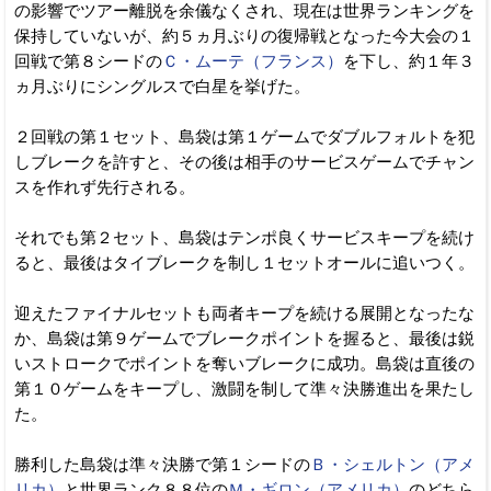
の影響でツアー離脱を余儀なくされ、現在は世界ランキングを
保持していないが、約５ヵ月ぶりの復帰戦となった今大会の１
回戦で第８シードの
Ｃ・ムーテ（フランス）
を下し、約１年３
ヵ月ぶりにシングルスで白星を挙げた。
２回戦の第１セット、島袋は第１ゲームでダブルフォルトを犯
しブレークを許すと、その後は相手のサービスゲームでチャン
スを作れず先行される。
それでも第２セット、島袋はテンポ良くサービスキープを続け
ると、最後はタイブレークを制し１セットオールに追いつく。
迎えたファイナルセットも両者キープを続ける展開となったな
か、島袋は第９ゲームでブレークポイントを握ると、最後は鋭
いストロークでポイントを奪いブレークに成功。島袋は直後の
第１０ゲームをキープし、激闘を制して準々決勝進出を果たし
た。
勝利した島袋は準々決勝で第１シードの
Ｂ・シェルトン（アメ
リカ）
と世界ランク８８位の
Ｍ・ギロン（アメリカ）
のどちら