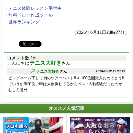
・テニス体験レッスン受付中
・無料ドロー作成ツール
・世界ランキング
（2026年6月11日23時27分）
コメント数 1件
テニス大好き
こんにちは
さん
テニス大好き
さん
2026-06-12 13:27:13
ビッグネーム下して初のツアーベスト8 & 100位圏突入おめでとう!!
ていうか調子良い時は大物倒してるからベスト8未経験だったのが
むしろ意外
オススメ人気記事