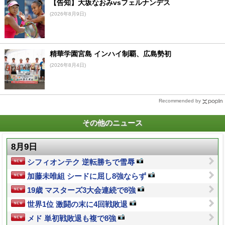
【告知】大坂なおみvsフェルナンデス
(2026年8月9日)
精華学園宮島 インハイ制覇、広島勢初
(2026年8月4日)
Recommended by
その他のニュース
8月9日
シフィオンテク 逆転勝ちで雪辱
加藤未唯組 シードに屈し8強ならず
19歳 マスターズ3大会連続で8強
世界1位 激闘の末に4回戦敗退
メド 単初戦敗退も複で8強