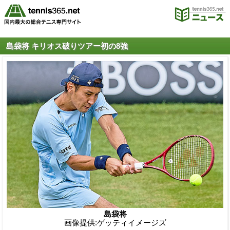
島袋将 キリオス破りツアー初の8強
島袋将
画像提供:ゲッティイメージズ