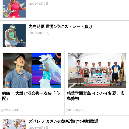
(2026年8月2日)
内島萌夏 世界1位にストレート負け
(2026年8月5日)
錦織圭 大坂と混合複へ衣装「心
精華学園宮島 インハイ制覇、広
配」
島勢初
(2026年7月30日)
(2026年8月4日)
ズベレフ まさかの逆転負けで初戦敗退
(2026年8月6日)