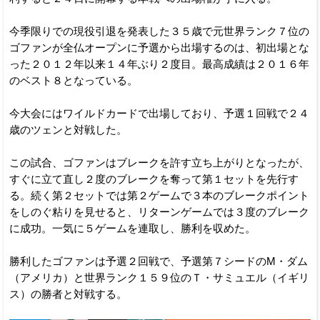
今季限りでの現役引退を発表した３５歳で元世界ランク７位の
ゴファンが全仏オープンに予選から出場するのは、初出場とな
った２０１２年以来１４年ぶり２度目。最高成績は２０１６年
のベスト８となっている。
今大会にはワイルドカードで出場しており、予選１回戦で２４
歳のツェンと対戦した。
この試合、ゴファンはブレークを許す立ち上がりとなったが、
すぐに立て直し２度のブレークを奪って第１セットを先行す
る。続く第２セットでは第２ゲームで３本のブレークポイント
をしのぐ粘りを見せると、リターンゲームでは３度のブレーク
に成功。一気に５ゲームを連取し、勝利を収めた。
勝利したゴファンは予選２回戦で、予選第７シードのM・ダム
（アメリカ）と世界ランク１５９位のＴ・サミュエル（イギリ
ス）の勝者と対戦する。