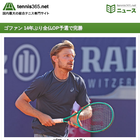
ゴファン 14年ぶり全仏OP予選で完勝