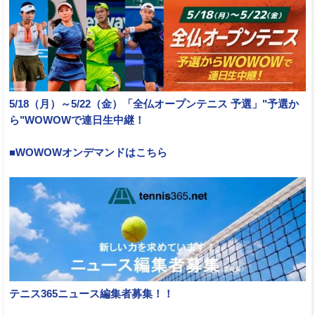
5/18（月）～5/22（金）「全仏オープンテニス 予選」"予選か
ら"WOWOWで連日生中継！
■WOWOWオンデマンドはこちら
テニス365ニュース編集者募集！！