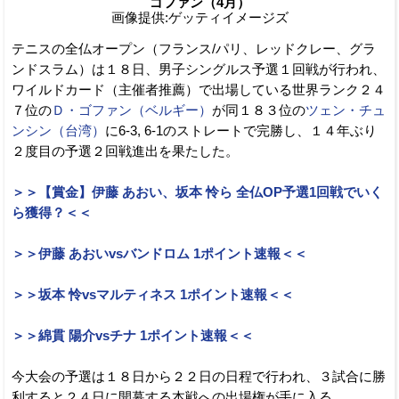
ゴファン（4月）
画像提供:ゲッティイメージズ
テニスの全仏オープン（フランス/パリ、レッドクレー、グラ
ンドスラム）は１８日、男子シングルス予選１回戦が行われ、
ワイルドカード（主催者推薦）で出場している世界ランク２４
７位の
Ｄ・ゴファン（ベルギー）
が同１８３位の
ツェン・チュ
ンシン（台湾）
に6-3, 6-1のストレートで完勝し、１４年ぶり
２度目の予選２回戦進出を果たした。
＞＞【賞金】伊藤 あおい、坂本 怜ら 全仏OP予選1回戦でいく
ら獲得？＜＜
＞＞伊藤 あおいvsバンドロム 1ポイント速報＜＜
＞＞坂本 怜vsマルティネス 1ポイント速報＜＜
＞＞綿貫 陽介vsチナ 1ポイント速報＜＜
今大会の予選は１８日から２２日の日程で行われ、３試合に勝
利すると２４日に開幕する本戦への出場権が手に入る。