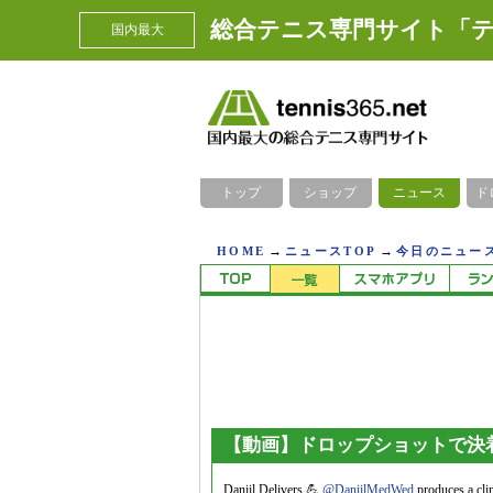
総合テニス専門サイト「テ
国内最大
トップ
ショップ
ニュース
ド
→
→
HOME
ニュースTOP
今日のニュース
【動画】ドロップショットで決
Daniil Delivers 💪
@DaniilMedWed
produces a cli