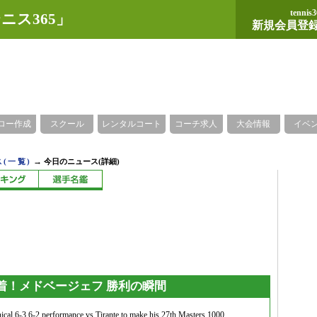
tennis3
ニス365」
新規会員登
ロー作成
スクール
レンタルコート
コーチ求人
大会情報
イベ
→
(一覧)
今日のニュース(詳細)
着！メドベージェフ 勝利の瞬間
nical 6-3 6-2 performance vs Tirante to make his 27th Masters 1000