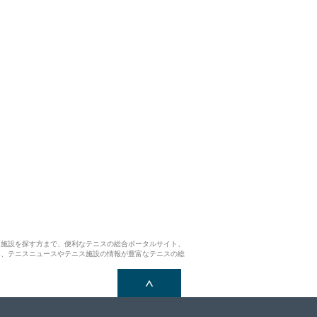
ス施設を探す方まで、便利なテニスの総合ポータルサイト、
ら、テニスニュースやテニス施設の情報が豊富なテニスの総