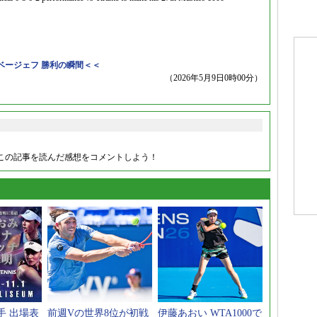
ベージェフ 勝利の瞬間＜＜
（2026年5月9日0時00分）
この記事を読んだ感想をコメントしよう！
手 出場表
前週Vの世界8位が初戦
伊藤あおい WTA1000で