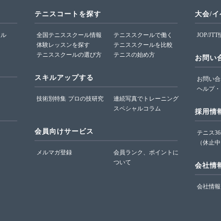
テニスコートを探す
大会/
ール
全国テニススクール情報
テニススクールで働く
JOP/JT
体験レッスンを探す
テニススクールを比較
テニススクールの選び方
テニスの始め方
お問い
スキルアップする
お問い合
ヘルプ・
技術別特集
プロの技研究
連続写真でトレーニング
スペシャルコラム
採用情
会員向けサービス
テニス3
（休止中
メルマガ登録
会員ランク、ポイントに
ついて
会社情
会社情報