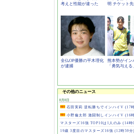
考えと性能が違った
明 チケット
全仏OP優勝の平木理化
熊本勢がイン
が逮捕
「勇気与える
その他のニュース
8月8日
石田実莉 逆転勝ちでインハイV
(17
小野倫太郎 激闘制しインハイV
(16
マスターズ16強 TOP10は1人のみ
(14時
19歳 3度目のマスターズ16強
(12時59分