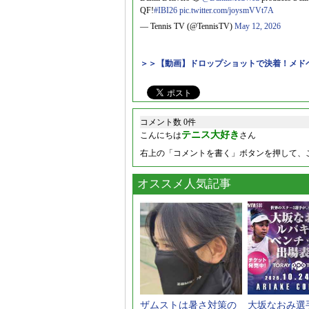
QF!
#IBI26
pic.twitter.com/joysmVVt7A
— Tennis TV (@TennisTV)
May 12, 2026
＞＞【動画】ドロップショットで決着！メド
コメント数 0件
テニス大好き
こんにちは
さん
右上の「コメントを書く」ボタンを押して、
オススメ人気記事
ザムストは暑さ対策の
大坂なおみ選