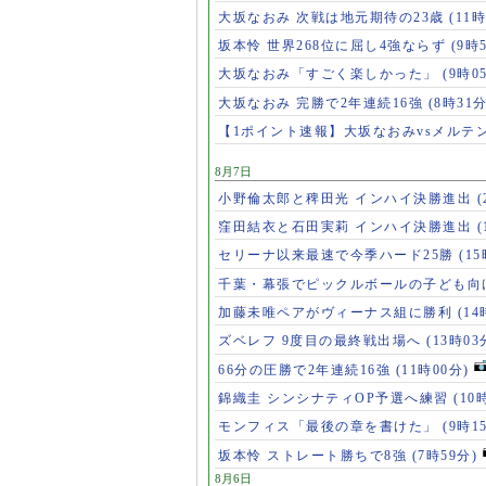
大坂なおみ 次戦は地元期待の23歳
(11時
坂本怜 世界268位に屈し4強ならず
(9時
大坂なおみ「すごく楽しかった」
(9時0
大坂なおみ 完勝で2年連続16強
(8時31分
【1ポイント速報】大坂なおみvsメルテ
8月7日
小野倫太郎と稗田光 インハイ決勝進出
(
窪田結衣と石田実莉 インハイ決勝進出
(
セリーナ以来最速で今季ハード25勝
(1
千葉・幕張でピックルボールの子ども向
加藤未唯ペアがヴィーナス組に勝利
(14
ズベレフ 9度目の最終戦出場へ
(13時03
66分の圧勝で2年連続16強
(11時00分)
錦織圭 シンシナティOP予選へ練習
(10
モンフィス「最後の章を書けた」
(9時1
坂本怜 ストレート勝ちで8強
(7時59分)
8月6日