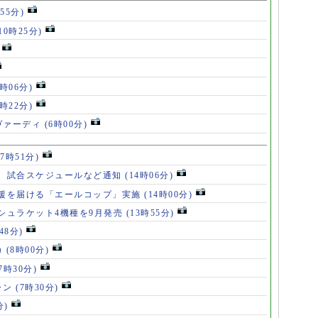
55分)
10時25分)
8時06分)
7時22分)
ヴァーディ
(6時00分)
17時51分)
、試合スケジュールなど通知
(14時06分)
援を届ける「エールコップ」実施
(14時00分)
シュラケット4機種を9月発売
(13時55分)
48分)
カ
(8時00分)
(7時30分)
ャン
(7時30分)
分)