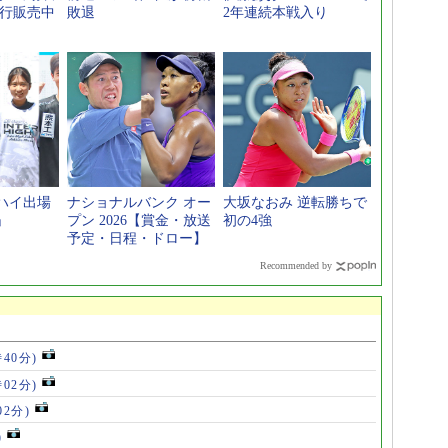
先行販売中
敗退
2年連続本戦入り
ハイ出場
ナショナルバンク オー
大坂なおみ 逆転勝ちで
」
プン 2026【賞金・放送
初の4強
予定・日程・ドロー】
Recommended by
時40分)
時02分)
02分)
)