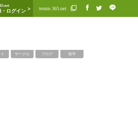
65.net
tennis 365.net
録・ログイン
ント
サークル
ブログ
留学