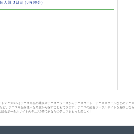
 個人戦 3日目
(0時00分)
サイトテニス365はテニス用品の通販やテニスニュースからテニスコート、テニススクールなどのテニ
など、テニス用品を様々な角度から探すこともできます。テニスの総合ポータルサイトをお探しな
の総合ポータルサイトのテニス365であなたのテニスをもっと楽しく！