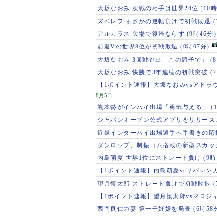
大坂なおみ 次戦の相手は世界24位
(10時
ズベレフ まさかの逆転負けで初戦敗退
(
アルカラス 欠場で復帰ならず
(9時46分)
前週Vの世界8位が初戦敗退
(9時07分)
大坂なおみ 3回戦進出「この調子で」
(
大坂なおみ 快勝で3年連続の初戦突破
(
【1ポイント速報】大坂なおみvsアドゥ
8月5日
熊本勢がインハイ出場「勇気与える」
(
ジャパンオープン公式アプリをリリース
近畿インターハイ出場選手へ手書きの応
ダンロップ、制振ゴム搭載の新型スカッ
内島萌夏 世界1位にストレート負け
(9時
【1ポイント速報】内島萌夏vsサバレン
望月慎太郎 ストレート負けで初戦敗退
【1ポイント速報】望月慎太郎vsマロジ
西岡良仁の妻 第一子妊娠を発表
(6時58