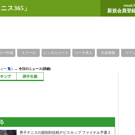
tennis3
ニス365」
新規会員登
ロー作成
スクール
レンタルコート
コーチ求人
大会情報
イベ
→
(一覧)
今日のニュース(詳細)
る
男子テニスの国別対抗戦デビスカップ ファイナル予選２