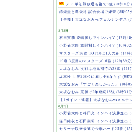
メド 単初戦敗退も複で8強
(9時10分)
錦織圭と島袋将 試合会場で練習
(8時05
【告知】大坂なおみvsフェルナンデス
(
8月8日
石田実莉 逆転勝ちでインハイV
(17時40
小野倫太郎 激闘制しインハイV
(16時02
マスターズ16強 TOP10は1人のみ
(14時
19歳 3度目のマスターズ16強
(12時59分
大坂なおみ 次戦は地元期待の23歳
(11時
坂本怜 世界268位に屈し4強ならず
(9時
大坂なおみ「すごく楽しかった」
(9時0
大坂なおみ 完勝で2年連続16強
(8時31分
【1ポイント速報】大坂なおみvsメルテ
8月7日
小野倫太郎と稗田光 インハイ決勝進出
(
窪田結衣と石田実莉 インハイ決勝進出
(
セリーナ以来最速で今季ハード25勝
(1