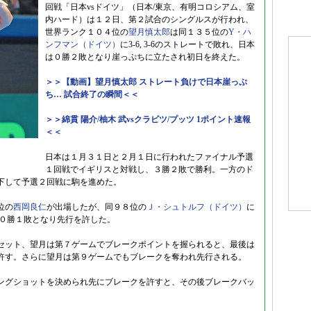
回戦「日本vsドイツ」（日本/東京、有明コロシアム、室
内ハード）は１２日、第２試合のシングルスが行われ、
世界ランク１０４位の
望月慎太郎
は同１３５位の
Y・ハ
ンフマン（ドイツ）
に3-6, 3-6のストレートで敗れ、日本
は０勝２敗となり崖っぷちに立たされ初日を終えた。
＞＞【動画】望月慎太郎 ストレート負けで日本崖っぷ
ち… 試合終了の瞬間＜＜
＞＞綿貫 陽介/柚木 武vsクラビツ/プッツ 1ポイント速報
＜＜
日本は１月３１日と２月１日に行われたファイナル予選
１回戦でイギリスと対戦し、３勝２敗で勝利。一方のド
下して予選２回戦に駒を進めた。
位の
西岡良仁
が出場したが、同９８位の
Ｊ・シュトルフ（ドイツ）
に
れ、日本は０勝１敗となり先行を許した。
セット、望月は第７ゲームでブレークポイントを握られると、最後は
許す。さらに望月は第９ゲームでもブレークを奪われ先行される。
ングショットを決められ先にブレークを許すと、その後ブレークバッ