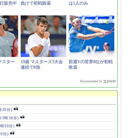
先行販売中
負けで初戦敗退
は1人のみ
のマスター
19歳 マスターズ3大会
前週Vの世界8位が初戦
連続で8強
敗退
Recommended by
時28分)
(13時38分)
2時50分)
39分)