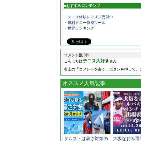
■おすすめコンテンツ
・テニス体験レッスン受付中
・無料ドロー作成ツール
・世界ランキング
コメント数 0件
テニス大好き
こんにちは
さん
右上の「コメントを書く」ボタンを押して、
オススメ人気記事
ザムストは暑さ対策の
大坂なおみ選