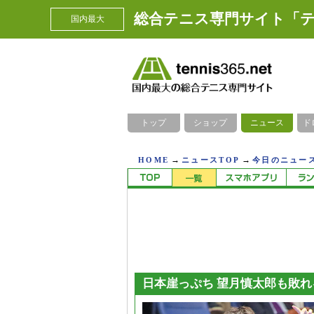
総合テニス専門サイト「テ
国内最大
トップ
ショップ
ニュース
ド
→
→
HOME
ニュースTOP
今日のニュース
日本崖っぷち 望月慎太郎も敗れ