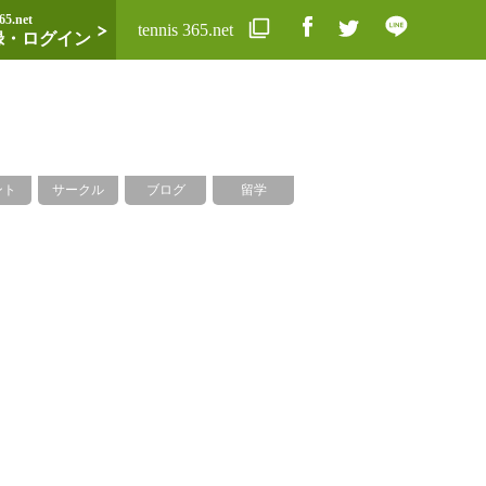
65.net
tennis 365.net
録・ログイン
ント
サークル
ブログ
留学