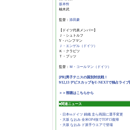
坂本怜
柚木武
監督：
添田豪
【ドイツ代表メンバー】
Ｊ・シュトルフ
Y・ハンフマン
Ｊ・エンゲル（ドイツ）
Ｋ・クラビツ
Ｔ・プッツ
監督：
Ｍ・コールマン（ドイツ）
[PR]男子テニスの国別対抗戦！
9/12,13 デビスカップをU-NEXTで独占ライ
＞＞視聴はこちらから
■関連ニュース
・日本vsドイツ 錦織 圭ら両国に選手変更
・大坂 なおみ 全米OP4強でTOP15復帰
・大坂 なおみ ド派手ウエアで登場