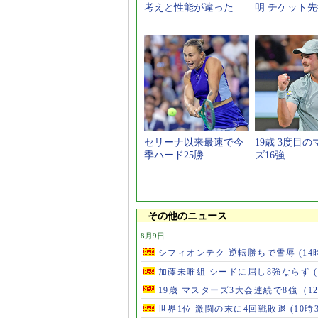
考えと性能が違った
明 チケット
セリーナ以来最速で今
19歳 3度目
季ハード25勝
ズ16強
その他のニュース
8月9日
シフィオンテク 逆転勝ちで雪辱
(14
加藤未唯組 シードに屈し8強ならず
19歳 マスターズ3大会連続で8強
(1
世界1位 激闘の末に4回戦敗退
(10時