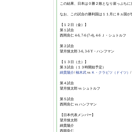
この結果、日本は０勝２敗となり崖っぷちに
なお、この試合の勝利国は１１月に８ヵ国が
【１２日（金）】
第１試合
西岡良仁 4-6, 7-6 (7-4), 4-6 Ｊ・シュトルフ
第２試合
望月慎太郎 3-6, 3-6 Y・ハンフマン
【１３日（土）】
第３試合（１３時開始予定）
綿貫陽介
/
柚木武
vs
Ｋ・クラビツ（ドイツ）
/
第４試合
望月慎太郎 vs シュトルフ
第５試合
西岡良仁 vs ハンフマン
【日本代表メンバー】
望月慎太郎
綿貫陽介
西岡良仁