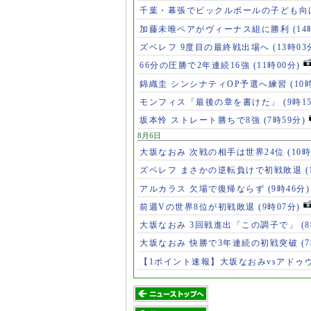
千葉・幕張でピックルボールの子ども向
加藤未唯ペアがヴィーナス組に勝利
(14
ズベレフ 9度目の最終戦出場へ
(13時03
66分の圧勝で2年連続16強
(11時00分)
錦織圭 シンシナティOP予選へ練習
(10
モンフィス「最後の章を書けた」
(9時1
坂本怜 ストレート勝ちで8強
(7時59分)
8月6日
大坂なおみ 次戦の相手は世界24位
(10時
ズベレフ まさかの逆転負けで初戦敗退
(
アルカラス 欠場で復帰ならず
(9時46分)
前週Vの世界8位が初戦敗退
(9時07分)
大坂なおみ 3回戦進出「この調子で」
(
大坂なおみ 快勝で3年連続の初戦突破
(
【1ポイント速報】大坂なおみvsアドゥ