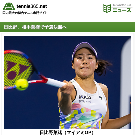
日比野、相手棄権で予選決勝へ
日比野菜緒（マイアミOP）