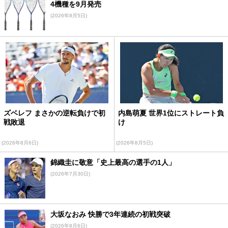
4機種を9月発売
(2026年8月5日)
ズベレフ まさかの逆転負けで初
内島萌夏 世界1位にストレート負
戦敗退
け
(2026年8月6日)
(2026年8月5日)
錦織圭に敬意「史上最高の選手の1人」
(2026年7月30日)
大坂なおみ 快勝で3年連続の初戦突破
(2026年8月6日)