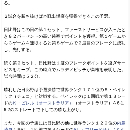
る。
２試合を勝ち抜けば本戦出場権を獲得できるこの予選。
日比野はこの日の第１セット、ファーストサービスが入ったと
き８２パーセントの高い確率でポイントを獲得。第１ゲームか
ら３ゲームを連取すると第８ゲームで２度目のブレークに成功
し、先行する。
続く第２セット、日比野は１度のブレークポイントを凌ぎサー
ビスをキープ。この時点でムラデノビッチが棄権を表明した。
試合時間は５２分。
勝利した日比野は予選決勝で世界ランク１７１位のＳ・ベイレ
ック（チェコ）と対戦する。ベイレックは１回戦で第１３シー
ドの
Ｋ・ビレル（オーストラリア）
（オーストラリア）を6-1,
6-2のストレートで下しての勝ち上がり。
また、今回の予選には日比野の他に世界ランク１２９位の
内島
萌夏
も参戦。１回戦で第４シードの
AＬ・フリードサム（ドイ