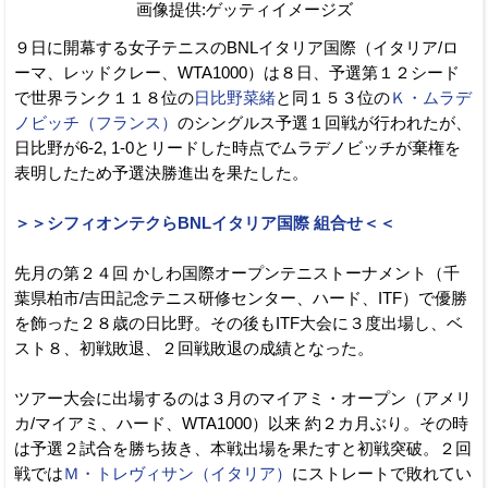
画像提供:ゲッティイメージズ
９日に開幕する女子テニスのBNLイタリア国際（イタリア/ロ
ーマ、レッドクレー、WTA1000）は８日、予選第１２シード
で世界ランク１１８位の
日比野菜緒
と同１５３位の
Ｋ・ムラデ
ノビッチ（フランス）
のシングルス予選１回戦が行われたが、
日比野が6-2, 1-0とリードした時点でムラデノビッチが棄権を
表明したため予選決勝進出を果たした。
＞＞シフィオンテクらBNLイタリア国際 組合せ＜＜
先月の第２４回 かしわ国際オープンテニストーナメント（千
葉県柏市/吉田記念テニス研修センター、ハード、ITF）で優勝
を飾った２８歳の日比野。その後もITF大会に３度出場し、ベ
スト８、初戦敗退、２回戦敗退の成績となった。
ツアー大会に出場するのは３月のマイアミ・オープン（アメリ
カ/マイアミ、ハード、WTA1000）以来 約２カ月ぶり。その時
は予選２試合を勝ち抜き、本戦出場を果たすと初戦突破。２回
戦では
Ｍ・トレヴィサン（イタリア）
にストレートで敗れてい