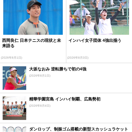
西岡良仁 日本テニスの現状と未
インハイ女子団体 4強出揃う
来語る
(2026年8月1日)
(2026年8月3日)
大坂なおみ 逆転勝ちで初の4強
(2026年8月1日)
精華学園宮島 インハイ制覇、広島勢初
(2026年8月4日)
ダンロップ、制振ゴム搭載の新型スカッシュラケット